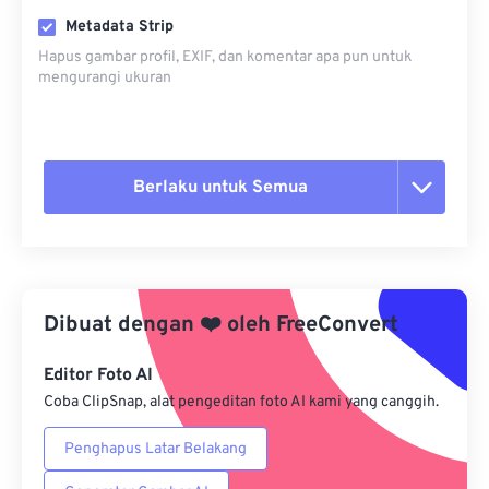
Metadata Strip
Hapus gambar profil, EXIF, dan komentar apa pun untuk
mengurangi ukuran
Berlaku untuk Semua
Setel ulang semua opsi
Terapkan dari Preset
Dibuat dengan
❤️
oleh
FreeConvert
Simpan sebagai Preset
Editor Foto AI
Coba ClipSnap, alat pengeditan foto AI kami yang canggih.
Penghapus Latar Belakang