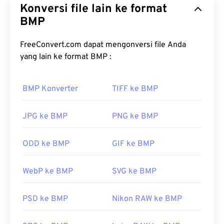
Konversi file lain ke format
tanpa kompresi. BMP menggunakan struktur data
dot matrix yang disebut
BMP
grafik raster
, yang
menentukan
kedalaman warna
gambar. BMP
sebagian besar digunakan untuk penerbitan foto
FreeConvert.com dapat mengonversi file Anda
digital. Namun, karena kurangnya kompresi, berkas
yang lain ke format BMP :
BMP biasanya berukuran besar.
BMP Konverter
TIFF ke BMP
Bagaimana cara membuka berkas
BMP?
JPG ke BMP
PNG ke BMP
BMP dapat bersifat dependen-perangkat atau
independen. BMP mudah dibuka di aplikasi
ODD ke BMP
GIF ke BMP
Microsoft Paint
dan sering dikaitkan dengan sistem
operasi Microsoft. Meskipun berasosiasi dengan
WebP ke BMP
SVG ke BMP
Microsoft, BMP yang independen-perangkat, atau
DIB
, dapat dibuka di hampir semua perangkat,
sistem operasi, atau aplikasi.
PSD ke BMP
Nikon RAW ke BMP