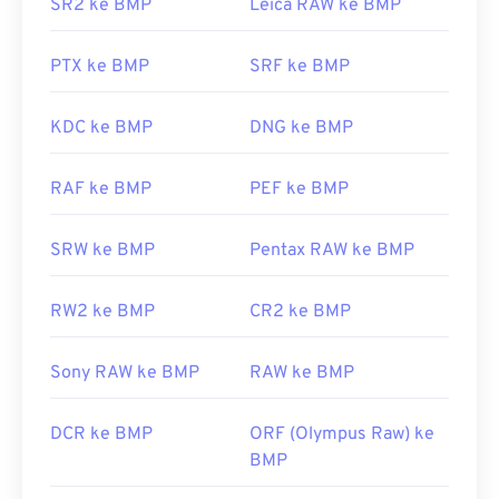
SR2 ke BMP
Leica RAW ke BMP
Selain membuka berkas BMP, banyak aplikasi yang
dapat digunakan untuk membuatnya, seperti
PTX ke BMP
SRF ke BMP
Adobe Illustrator
. Jika Anda perlu mengonversi
BMP menjadi gambar vektor, pertimbangkan untuk
menggunakan
CorelDRAW
. Aplikasi lain yang
KDC ke BMP
DNG ke BMP
dapat membuka berkas BMP antara lain Adobe
Photoshop
, Microsoft
Photos
,
Apple Preview
,
RAF ke BMP
PEF ke BMP
Apple Photos
, dan
ColorStrokes
.
SRW ke BMP
Pentax RAW ke BMP
Dikembangkan oleh:
Microsoft Corporation
RW2 ke BMP
CR2 ke BMP
Rilis Awal:
20 November 1985
Tautan yang berguna:
Sony RAW ke BMP
RAW ke BMP
https://en.wikipedia.org/wiki/Format_berkas_BMP
https://docs.microsoft.com/en-
DCR ke BMP
ORF (Olympus Raw) ke
us/windows/win32/gdi/bitmaps
BMP