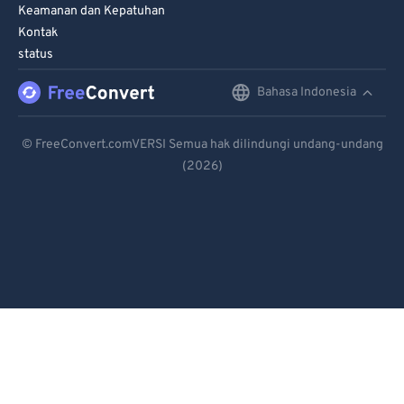
Keamanan dan Kepatuhan
Kontak
status
Bahasa Indonesia
English
Deutsch
© FreeConvert.comVERSI Semua hak dilindungi undang-undang
(2026)
Español
Français
Português
Italiano
Dutch
日本語
简体中文