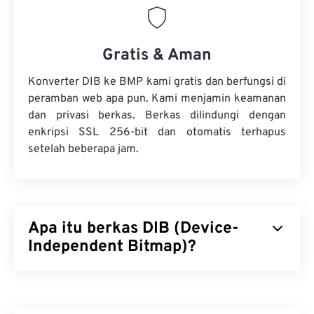
Gratis & Aman
Konverter DIB ke BMP kami gratis dan berfungsi di
peramban web apa pun. Kami menjamin keamanan
dan privasi berkas. Berkas dilindungi dengan
enkripsi SSL 256-bit dan otomatis terhapus
setelah beberapa jam.
Apa itu berkas DIB (Device-
Independent Bitmap)?
Device-Independent Bitmap (DIB) adalah jenis
bitmap (
BMP
) yang ditampilkan dengan baik di
perangkat apa pun. DIB mencapai hal ini melalui