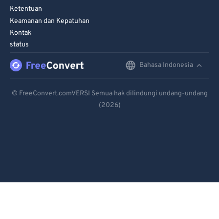
Ketentuan
Keamanan dan Kepatuhan
Kontak
status
Bahasa Indonesia
English
Deutsch
© FreeConvert.comVERSI Semua hak dilindungi undang-undang
(2026)
Español
Français
Português
Italiano
Dutch
日本語