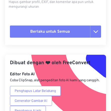
Hapus gambar profil, EXIF, dan komentar apa pun untuk
mengurangi ukuran
Berlaku untuk Semua
Setel ulang semua opsi
Terapkan dari Preset
Dibuat dengan
❤️
oleh
FreeConvert
Simpan sebagai Preset
Editor Foto AI
Coba ClipSnap, alat pengeditan foto AI kami yang canggih.
Penghapus Latar Belakang
Generator Gambar AI
Penghapus Ajaib