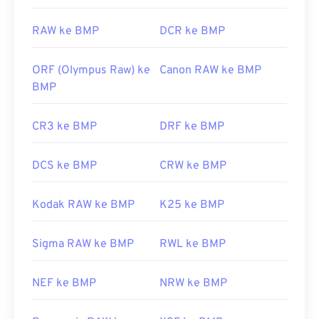
https://en.wikipedia.org/wiki/Format_berkas_BMP
https://docs.microsoft.com/en-
RAW ke BMP
DCR ke BMP
Dikembangkan oleh:
Microsoft Corporation
us/windows/win32/gdi/bitmaps
Rilis Awal:
20 November 1985
ORF (Olympus Raw) ke
Canon RAW ke BMP
BMP
CR3 ke BMP
DRF ke BMP
DCS ke BMP
CRW ke BMP
Kodak RAW ke BMP
K25 ke BMP
Sigma RAW ke BMP
RWL ke BMP
NEF ke BMP
NRW ke BMP