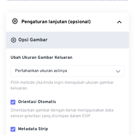
Dari Google Drive
Pengaturan lanjutan (opsional)
Dari OneDrive
Opsi Gambar
Dari Url
Ubah Ukuran Gambar Keluaran
Pertahankan ukuran aslinya
Pilih metode jika Anda ingin mengubah ukuran gambar
keluaran.
Orientasi Otomatis
Orientasikan gambar dengan benar menggunakan data
sensor gravitasi yang disimpan dalam EXIF
Metadata Strip