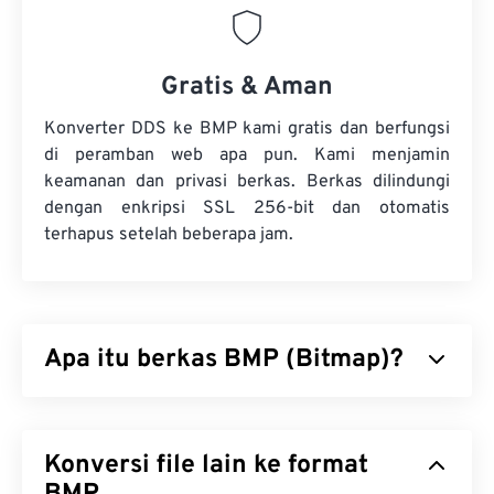
Gratis & Aman
Konverter DDS ke BMP kami gratis dan berfungsi
di peramban web apa pun. Kami menjamin
keamanan dan privasi berkas. Berkas dilindungi
dengan enkripsi SSL 256-bit dan otomatis
terhapus setelah beberapa jam.
Apa itu berkas BMP (Bitmap)?
Bitmap (BMP) adalah format berkas
berbasis piksel
yang menyimpan gambar dua dimensi, umumnya
Konversi file lain ke format
tanpa kompresi. BMP menggunakan struktur data
dot matrix yang disebut
grafik raster
, yang