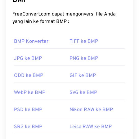
BMP
menentukan
kedalaman warna
gambar. BMP
sebagian besar digunakan untuk penerbitan foto
FreeConvert.com dapat mengonversi file Anda
digital. Namun, karena kurangnya kompresi, berkas
yang lain ke format BMP :
BMP biasanya berukuran besar.
BMP Konverter
TIFF ke BMP
Bagaimana cara membuka berkas
BMP?
JPG ke BMP
PNG ke BMP
BMP dapat bersifat dependen-perangkat atau
independen. BMP mudah dibuka di aplikasi
ODD ke BMP
GIF ke BMP
Microsoft Paint
dan sering dikaitkan dengan sistem
operasi Microsoft. Meskipun berasosiasi dengan
WebP ke BMP
SVG ke BMP
Microsoft, BMP yang independen-perangkat, atau
DIB
, dapat dibuka di hampir semua perangkat,
sistem operasi, atau aplikasi.
PSD ke BMP
Nikon RAW ke BMP
SR2 ke BMP
Leica RAW ke BMP
Selain membuka berkas BMP, banyak aplikasi yang
dapat digunakan untuk membuatnya, seperti