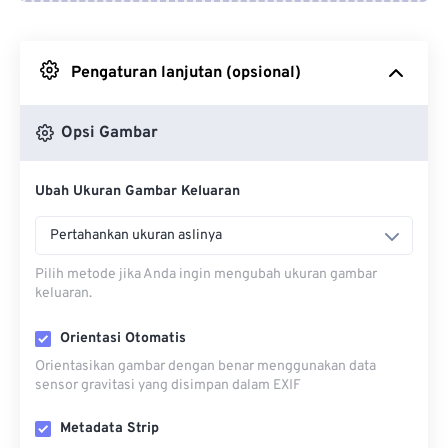
Dari Google Drive
Pengaturan lanjutan (opsional)
Dari OneDrive
Opsi Gambar
Dari Url
Ubah Ukuran Gambar Keluaran
Pertahankan ukuran aslinya
Pilih metode jika Anda ingin mengubah ukuran gambar
keluaran.
Orientasi Otomatis
Orientasikan gambar dengan benar menggunakan data
sensor gravitasi yang disimpan dalam EXIF
Metadata Strip