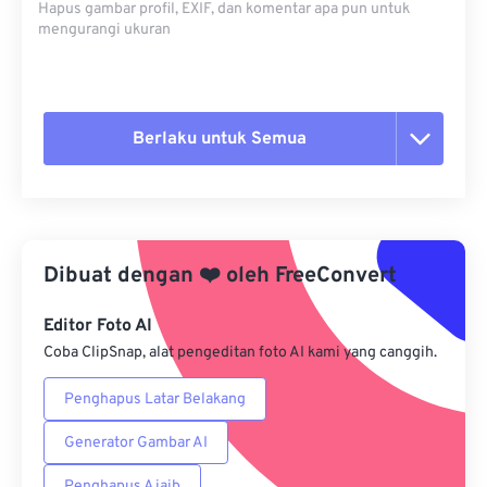
Hapus gambar profil, EXIF, dan komentar apa pun untuk
mengurangi ukuran
Berlaku untuk Semua
Setel ulang semua opsi
Terapkan dari Preset
Dibuat dengan
❤️
oleh
FreeConvert
Simpan sebagai Preset
Editor Foto AI
Coba ClipSnap, alat pengeditan foto AI kami yang canggih.
Penghapus Latar Belakang
Generator Gambar AI
Penghapus Ajaib