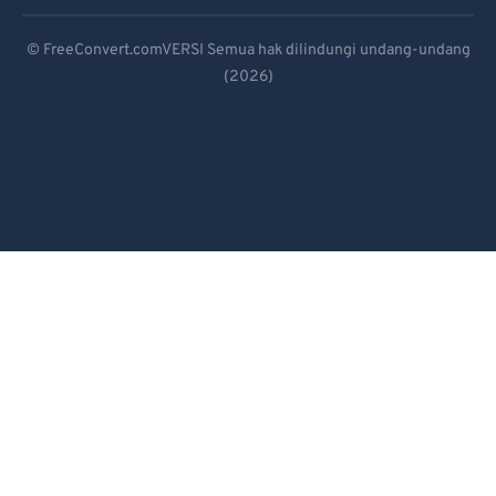
Deutsch
© FreeConvert.comVERSI Semua hak dilindungi undang-undang
(2026)
Español
Français
Português
Italiano
Dutch
日本語
简体中文
繁體中文
한국어
Svenska