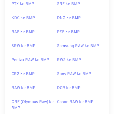
PTX ke BMP
SRF ke BMP
Adobe Illustrator
. Jika Anda perlu mengonversi
BMP menjadi gambar vektor, pertimbangkan untuk
menggunakan
CorelDRAW
. Aplikasi lain yang
KDC ke BMP
DNG ke BMP
dapat membuka berkas BMP antara lain Adobe
Photoshop
, Microsoft
Photos
,
Apple Preview
,
RAF ke BMP
PEF ke BMP
Apple Photos
, dan
ColorStrokes
.
SRW ke BMP
Samsung RAW ke BMP
Dikembangkan oleh:
Microsoft Corporation
Pentax RAW ke BMP
RW2 ke BMP
Rilis Awal:
20 November 1985
Tautan yang berguna:
CR2 ke BMP
Sony RAW ke BMP
https://en.wikipedia.org/wiki/Format_berkas_BMP
https://docs.microsoft.com/en-
RAW ke BMP
DCR ke BMP
us/windows/win32/gdi/bitmaps
ORF (Olympus Raw) ke
Canon RAW ke BMP
BMP