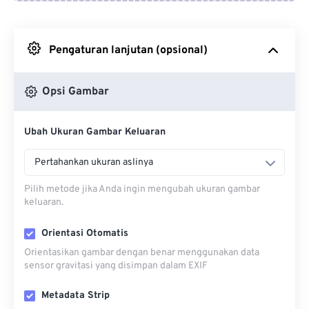
Dari Google Drive
Pengaturan lanjutan (opsional)
Dari OneDrive
Opsi Gambar
Dari Url
Ubah Ukuran Gambar Keluaran
Pertahankan ukuran aslinya
Pilih metode jika Anda ingin mengubah ukuran gambar
keluaran.
Orientasi Otomatis
Orientasikan gambar dengan benar menggunakan data
sensor gravitasi yang disimpan dalam EXIF
Metadata Strip