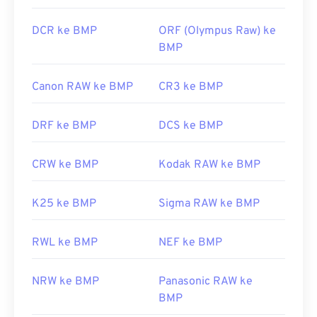
Alat PNG Terkait:
https://en.wikipedia.org/wiki/Format_berkas_BMP
Gunakan
Pemilih Warna
kami untuk memilih warna
https://docs.microsoft.com/en-
DCR ke BMP
ORF (Olympus Raw) ke
dari gambar
us/windows/win32/gdi/bitmaps
BMP
Canon RAW ke BMP
CR3 ke BMP
DRF ke BMP
DCS ke BMP
CRW ke BMP
Kodak RAW ke BMP
K25 ke BMP
Sigma RAW ke BMP
RWL ke BMP
NEF ke BMP
NRW ke BMP
Panasonic RAW ke
BMP