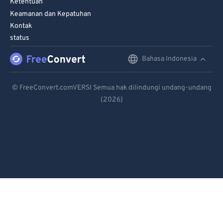
Ketentuan
Keamanan dan Kepatuhan
Kontak
status
Bahasa Indonesia
English
Deutsch
© FreeConvert.comVERSI Semua hak dilindungi undang-undang
(2026)
Español
Français
Português
Italiano
Dutch
日本語