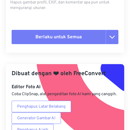
Hapus gambar profil, EXIF, dan komentar apa pun untuk
mengurangi ukuran
Berlaku untuk Semua
Setel ulang semua opsi
Terapkan dari Preset
Dibuat dengan
❤️
oleh
FreeConvert
Simpan sebagai Preset
Editor Foto AI
Coba ClipSnap, alat pengeditan foto AI kami yang canggih.
Penghapus Latar Belakang
Generator Gambar AI
Penghapus Ajaib