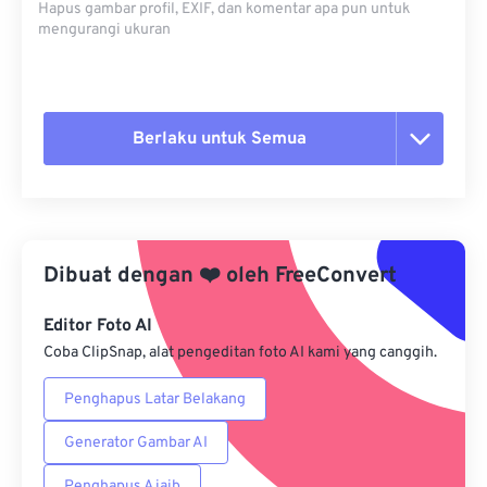
Hapus gambar profil, EXIF, dan komentar apa pun untuk
mengurangi ukuran
Berlaku untuk Semua
Setel ulang semua opsi
Terapkan dari Preset
Dibuat dengan
❤️
oleh
FreeConvert
Simpan sebagai Preset
Editor Foto AI
Coba ClipSnap, alat pengeditan foto AI kami yang canggih.
Penghapus Latar Belakang
Generator Gambar AI
Penghapus Ajaib