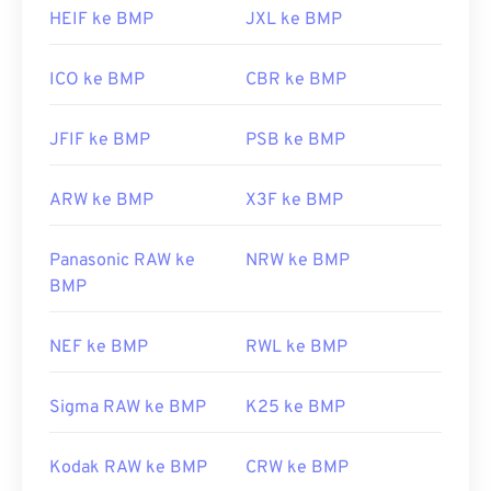
https://docs.microsoft.com/en-
HEIF ke BMP
JXL ke BMP
us/windows/win32/gdi/bitmaps
ICO ke BMP
CBR ke BMP
JFIF ke BMP
PSB ke BMP
ARW ke BMP
X3F ke BMP
Panasonic RAW ke
NRW ke BMP
BMP
NEF ke BMP
RWL ke BMP
Sigma RAW ke BMP
K25 ke BMP
Kodak RAW ke BMP
CRW ke BMP