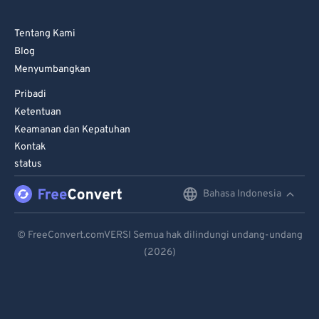
Tentang Kami
Blog
Menyumbangkan
Pribadi
Ketentuan
Keamanan dan Kepatuhan
Kontak
status
Bahasa Indonesia
English
Deutsch
© FreeConvert.comVERSI Semua hak dilindungi undang-undang
(2026)
Español
Français
Português