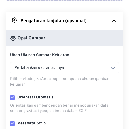
Dari Google Drive
Pengaturan lanjutan (opsional)
Dari OneDrive
Opsi Gambar
Dari Url
Ubah Ukuran Gambar Keluaran
Pertahankan ukuran aslinya
Pilih metode jika Anda ingin mengubah ukuran gambar
keluaran.
Orientasi Otomatis
Orientasikan gambar dengan benar menggunakan data
sensor gravitasi yang disimpan dalam EXIF
Metadata Strip