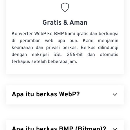
Gratis & Aman
Konverter WebP ke BMP kami gratis dan berfungsi
di peramban web apa pun. Kami menjamin
keamanan dan privasi berkas. Berkas dilindungi
dengan enkripsi SSL 256-bit dan otomatis
terhapus setelah beberapa jam.
Apa itu berkas WebP?
WebP adalah jenis berkas sumber terbuka yang
menggunakan
kompresi prediktif
untuk
menghasilkan gambar yang ideal untuk halaman
Apa itu berkas BMP (Bitmap)?
web dan aplikasi seluler. Gambar WebP berukuran