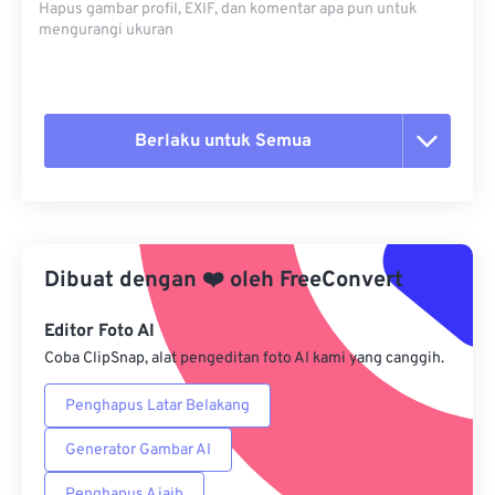
Hapus gambar profil, EXIF, dan komentar apa pun untuk
mengurangi ukuran
Berlaku untuk Semua
Setel ulang semua opsi
Terapkan dari Preset
Dibuat dengan
❤️
oleh
FreeConvert
Simpan sebagai Preset
Editor Foto AI
Coba ClipSnap, alat pengeditan foto AI kami yang canggih.
Penghapus Latar Belakang
Generator Gambar AI
Penghapus Ajaib