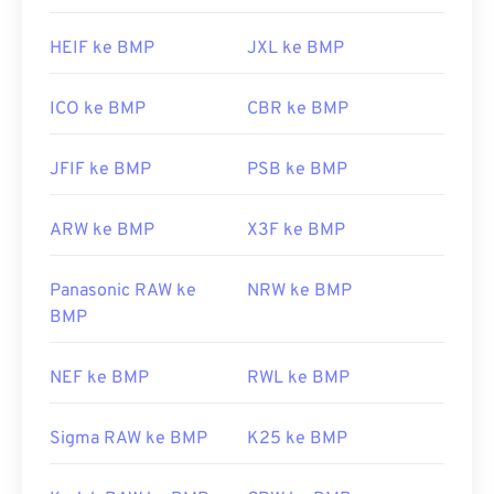
https://en.wikipedia.org/wiki/Format_berkas_BMP
https://docs.microsoft.com/en-
HEIF ke BMP
JXL ke BMP
us/windows/win32/gdi/bitmaps
ICO ke BMP
CBR ke BMP
JFIF ke BMP
PSB ke BMP
ARW ke BMP
X3F ke BMP
Panasonic RAW ke
NRW ke BMP
BMP
NEF ke BMP
RWL ke BMP
Sigma RAW ke BMP
K25 ke BMP