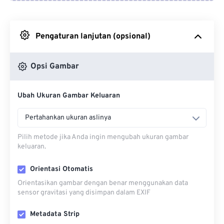
Dari Google Drive
Pengaturan lanjutan (opsional)
Dari OneDrive
Opsi Gambar
Dari Url
Ubah Ukuran Gambar Keluaran
Pertahankan ukuran aslinya
Pilih metode jika Anda ingin mengubah ukuran gambar
keluaran.
Orientasi Otomatis
Orientasikan gambar dengan benar menggunakan data
sensor gravitasi yang disimpan dalam EXIF
Metadata Strip