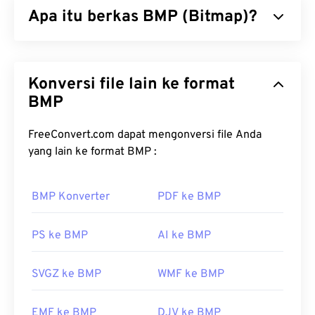
Apa itu berkas BMP (Bitmap)?
dapat menyimpan gambar beserta rangkaian
kompleks lapisan,
jalur vektor
, objek, filter, dan
lainnya, semuanya dalam satu berkas! PSD
Bitmap (BMP) adalah format berkas
berbasis piksel
memungkinkan pengguna untuk melakukan
yang menyimpan gambar dua dimensi, umumnya
Konversi file lain ke format
pengeditan yang detail pada masing-masing
tanpa kompresi. BMP menggunakan struktur data
komponen gambar atau desain grafis, sekaligus
dot matrix yang disebut
BMP
grafik raster
, yang
mempertahankan informasi berkas dalam format
menentukan
kedalaman warna
gambar. BMP
yang mudah diakses. Salah satu kekurangan PSD
sebagian besar digunakan untuk penerbitan foto
FreeConvert.com dapat mengonversi file Anda
adalah ukurannya yang besar dan sulit digunakan.
digital. Namun, karena kurangnya kompresi, berkas
yang lain ke format BMP :
BMP biasanya berukuran besar.
Bagaimana cara membuka berkas
BMP Konverter
PDF ke BMP
Bagaimana cara membuka berkas
PSD?
BMP?
Adobe Photoshop adalah program yang paling
PS ke BMP
AI ke BMP
umum digunakan untuk membuka berkas PSD.
BMP dapat bersifat dependen-perangkat atau
Alternatif gratis untuk produk Adobe adalah GNU
independen. BMP mudah dibuka di aplikasi
SVGZ ke BMP
WMF ke BMP
Image Manipulation Program, atau dikenal sebagai
Microsoft Paint
dan sering dikaitkan dengan sistem
GIMP
operasi Microsoft. Meskipun berasosiasi dengan
.
EMF ke BMP
DJV ke BMP