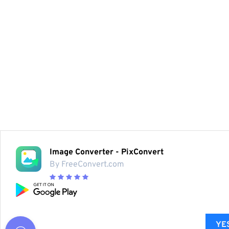
Image Converter - PixConvert
By FreeConvert.com
YES