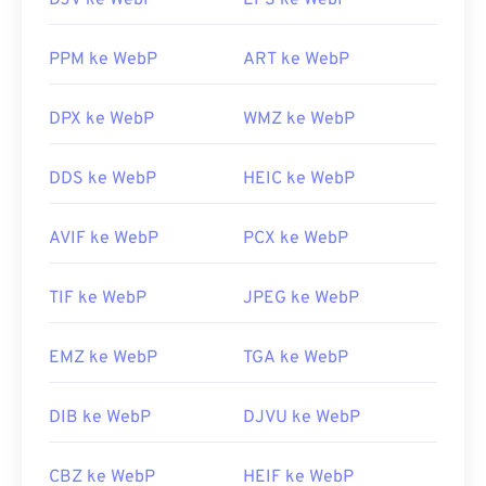
DJV ke WebP
EPS ke WebP
Pixelmator
dan
Photopea
. Coba juga
Corel
PaintShop Pro
. Sebelum menggunakan
IrfanView
,
Windows Photo Viewer
, dan
Adobe Photoshop
,
PPM ke WebP
ART ke WebP
pastikan Anda telah memasang plugin untuk
membuka WebP.
DPX ke WebP
WMZ ke WebP
Dikembangkan oleh:
Google
Rilis Awal:
DDS ke WebP
September 2010
HEIC ke WebP
Tautan yang berguna:
AVIF ke WebP
PCX ke WebP
Artikel Pengembang Google tentang kompresi
WebP
TIF ke WebP
JPEG ke WebP
Alat WebP Terkait:
Gunakan
Pemilih Warna
kami untuk memilih warna
EMZ ke WebP
TGA ke WebP
dari gambar WebP
DIB ke WebP
DJVU ke WebP
CBZ ke WebP
HEIF ke WebP