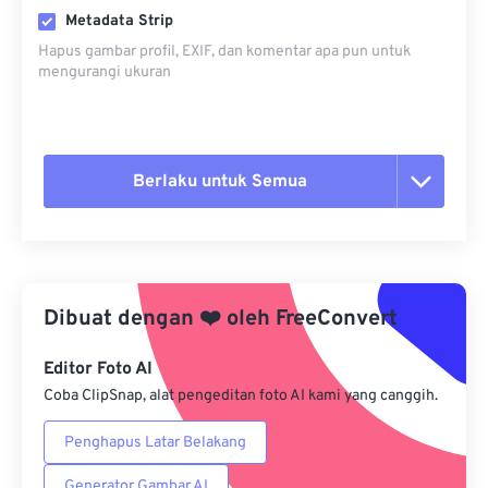
Metadata Strip
Hapus gambar profil, EXIF, dan komentar apa pun untuk
mengurangi ukuran
Berlaku untuk Semua
Setel ulang semua opsi
Terapkan dari Preset
Dibuat dengan
❤️
oleh
FreeConvert
Simpan sebagai Preset
Editor Foto AI
Coba ClipSnap, alat pengeditan foto AI kami yang canggih.
Penghapus Latar Belakang
Generator Gambar AI