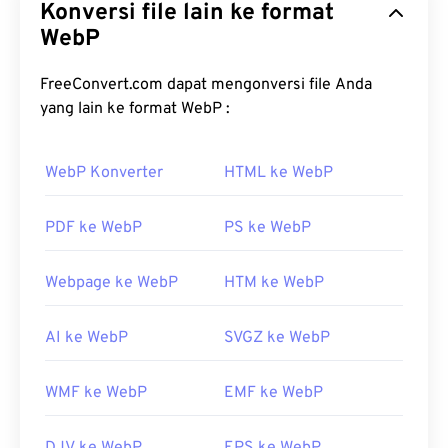
Konversi file lain ke format
menghasilkan gambar yang ideal untuk halaman
web dan aplikasi seluler. Gambar WebP berukuran
WebP
hingga 30 persen lebih kecil daripada berkas
JPEG
(JPG)
dan
Portable Network Graphics (PNG)
,
FreeConvert.com dapat mengonversi file Anda
dengan kualitas visual yang serupa. Gambar WebP
yang lain ke format WebP :
dimuat dengan cepat di halaman web dan aplikasi
seluler.
WebP Konverter
HTML ke WebP
Bagaimana cara membuka berkas
WebP?
PDF ke WebP
PS ke WebP
Program default untuk membuka WebP adalah
Webpage ke WebP
HTM ke WebP
Google Chrome (Chrome)
, yang berfungsi di
berbagai platform. Berkas WebP juga terbuka
AI ke WebP
SVGZ ke WebP
otomatis di
GIMP
dan
Microsoft Paint
. Selain
Chrome, semua peramban web lain mendukung
format WebP.
WMF ke WebP
EMF ke WebP
Alternatif penampil gratis yang bisa dicoba adalah