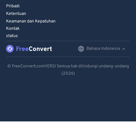
Pribadi
Ketentuan
Keamanan dan Kepatuhan
Kontak
status
Bahasa Indonesia
English
Deutsch
© FreeConvert.comVERSI Semua hak dilindungi undang-undang
(2026)
Español
Français
Português
Italiano
Dutch