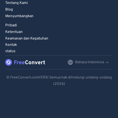
Tentang Kami
Blog
Menyumbangkan
Pribadi
Ketentuan
Keamanan dan Kepatuhan
Kontak
status
Bahasa Indonesia
English
Deutsch
© FreeConvert.comVERSI Semua hak dilindungi undang-undang
(2026)
Español
Français
Português
Italiano