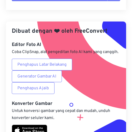
Setel ulang semua opsi
Terapkan dari Preset
Dibuat dengan
❤️
oleh
FreeConvert
Simpan sebagai Preset
Editor Foto AI
Coba ClipSnap, alat pengeditan foto AI kami yang canggih.
Penghapus Latar Belakang
Generator Gambar AI
Penghapus Ajaib
Konverter Gambar
Untuk konversi gambar yang cepat dan mudah, unduh
konverter seluler kami.