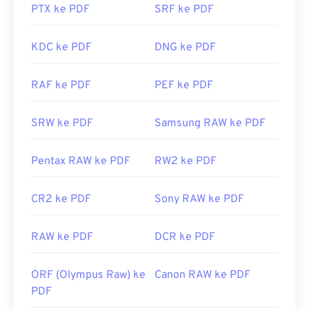
Firefox, dapat membuka PDF sendiri. Anda
Dikembangkan oleh:
PTX ke PDF
Aldus Corporation
SRF ke PDF
, sekarang
mungkin memerlukan atau tidak memerlukan add-
Adobe Inc.
on atau ekstensi untuk melakukannya, tetapi
KDC ke PDF
DNG ke PDF
Rilis Awal:
1986
cukup praktis jika ada yang terbuka otomatis saat
Tautan yang berguna:
Anda mengeklik tautan PDF daring. Saya sangat
RAF ke PDF
PEF ke PDF
merekomendasikan
SumatraPDF
atau
MuPDF
jika
https://www.adobe.com/creativecloud/jenis-
Anda menginginkan sesuatu yang lebih. Keduanya
file/gambar/raster/file-tiff.html
gratis.
SRW ke PDF
Samsung RAW ke PDF
https://www.file-extensions.org/ekstensi-file-tiff
Dikembangkan oleh:
ISO
Pentax RAW ke PDF
RW2 ke PDF
Rilis Awal:
15 Juni 1993
Tautan yang berguna:
CR2 ke PDF
Sony RAW ke PDF
https://en.wikipedia.org/wiki/Format_Dokumen_Portabe
RAW ke PDF
DCR ke PDF
https://acrobat.adobe.com/us/en/mengapa-
adobe/tentang-adobe-pdf.html
ORF (Olympus Raw) ke
Canon RAW ke PDF
PDF