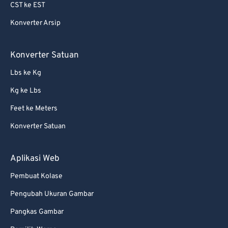
69
69
CST ke EST
70
70
Konverter Arsip
71
71
Konverter Satuan
72
72
73
73
Lbs ke Kg
74
74
Kg ke Lbs
75
75
Feet ke Meters
76
76
Konverter Satuan
77
77
Aplikasi Web
78
78
79
79
Pembuat Kolase
80
80
Pengubah Ukuran Gambar
81
81
Pangkas Gambar