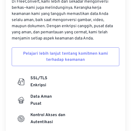
Di FreeConvert, kami lebih dari sekadar mengonversi
berkas—kami juga melindunginya. Kerangka kerja
17
17
17
17
17
17
17
17
keamanan kami yang tangguh memastikan data Anda
18
18
18
18
18
18
18
18
selalu aman, baik saat mengonversi gambar, video,
maupun dokumen. Dengan enkripsi canggih, pusat data
19
19
19
19
19
19
19
19
yang aman, dan pemantauan yang cermat, kami telah
20
20
20
20
20
20
20
20
menjamin setiap aspek keamanan data Anda.
21
21
21
21
21
21
21
21
Pelajari lebih lanjut tentang komitmen kami
22
22
22
22
22
22
22
22
terhadap keamanan
23
23
23
23
23
23
23
23
24
24
24
24
24
24
SSL/TLS
Enkripsi
25
25
25
25
25
25
Data Aman
26
26
26
26
26
26
Pusat
27
27
27
27
27
27
Kontrol Akses dan
28
28
28
28
28
28
Autentikasi
29
29
29
29
29
29