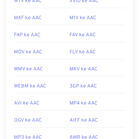
WTV ke AAC
XVID ke AAC
Tautan yang berguna:
https://en.wikipedia.org/wiki/Pengodean_Audio_Tingka
MXF ke AAC
M1V ke AAC
https://www.iso.org/standard/43345.html?
browse=tc
F4P ke AAC
F4V ke AAC
MOV ke AAC
FLV ke AAC
WMV ke AAC
MKV ke AAC
WEBM ke AAC
3GP ke AAC
AVI ke AAC
MP4 ke AAC
OGV ke AAC
AIFF ke AAC
MP3 ke AAC
AMR ke AAC