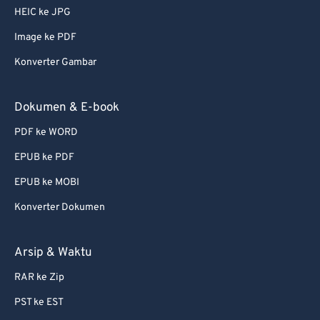
56
56
56
56
56
56
HEIC ke JPG
57
57
57
57
57
57
Image ke PDF
58
58
58
58
58
58
Konverter Gambar
59
59
59
59
59
59
60
60
Dokumen & E-book
61
61
PDF ke WORD
62
62
EPUB ke PDF
63
63
EPUB ke MOBI
64
64
Konverter Dokumen
65
65
66
66
Arsip & Waktu
67
67
RAR ke Zip
68
68
PST ke EST