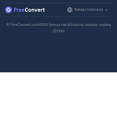
96
96
Bahasa Indonesia
English
97
97
Deutsch
98
98
© FreeConvert.comVERSI Semua hak dilindungi undang-undang
(2026)
Español
99
99
Français
Português
Italiano
Dutch
日本語
简体中文
繁體中文