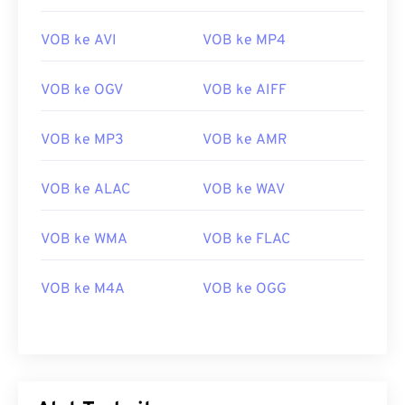
VOB ke AVI
VOB ke MP4
VOB ke OGV
VOB ke AIFF
VOB ke MP3
VOB ke AMR
VOB ke ALAC
VOB ke WAV
VOB ke WMA
VOB ke FLAC
00
00
00
00
00
00
00
00
VOB ke M4A
VOB ke OGG
00
00
00
00
00
00
00
00
01
01
01
01
01
01
01
01
02
02
02
02
02
02
02
02