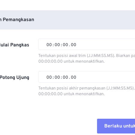
n Pemangkasan
ulai Pangkas
00
:
00
:
00
.
00
Tentukan posisi awal trim (JJ:MM:SS.MS). Biarkan p
00:00:00.00 untuk menonaktifkan.
00
00
00
00
01
01
01
01
Potong Ujung
00
:
00
:
00
.
00
02
02
02
02
Tentukan posisi akhir pemangkasan (JJ:MM:SS.MS).
00:00:00.00 untuk menonaktifkan.
03
03
03
03
00
00
00
00
04
04
04
04
01
01
01
01
05
05
05
05
02
02
02
02
Berlaku untu
06
06
06
06
03
03
03
03