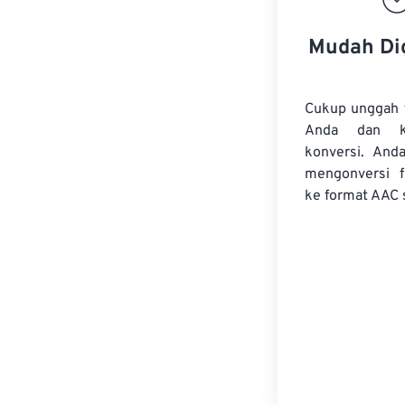
Mudah Di
Cukup unggah 
Anda dan k
konversi. And
mengonversi
ke format AAC 