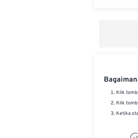
Bagaiman
Klik tom
Klik tom
Ketika st