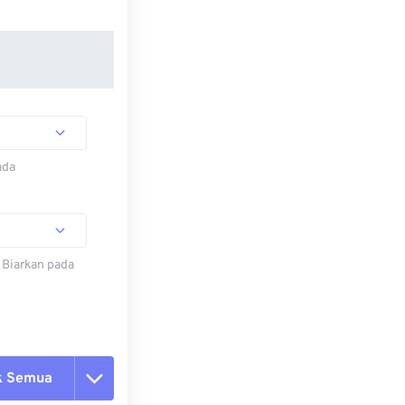
ada
 Biarkan pada
k Semua