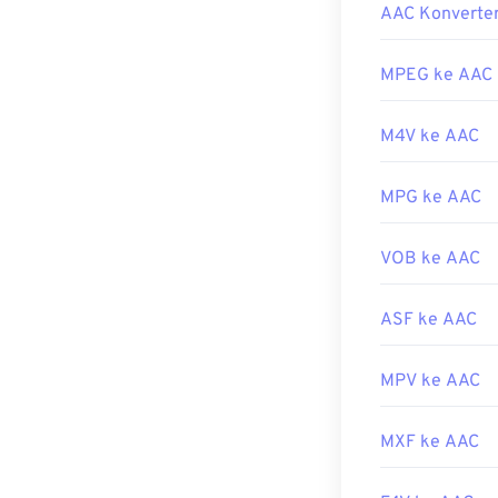
Bagaiman
pada namanya,
AAC Konverte
Dikembangkan 
Untuk hasil te
alternatif, AAC
MPEG ke AAC
Rilis Awal:
200
mana dan dapat
Tautan yang b
M4V ke AAC
Selain itu, kar
https://en.wik
berkas tersebu
3DS
dan
Playst
MPG ke AAC
https://xiph.or
Dikembangkan 
VOB ke AAC
Rilis Awal:
199
Tautan yang b
ASF ke AAC
https://en.wik
https://www.i
MPV ke AAC
MXF ke AAC