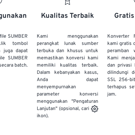
20
20
20
20
17
17
17
17
21
21
21
21
18
18
18
18
gunakan
Kualitas Terbaik
Grati
22
22
22
22
19
19
19
19
23
23
23
23
20
20
20
20
file SUMBER
Kami menggunakan
Konverter
24
24
24
lik tombol
perangkat lunak sumber
kami gratis 
21
21
21
21
a juga dapat
terbuka dan khusus untuk
peramban 
25
25
25
22
22
22
22
file SUMBER
memastikan konversi kami
Kami menj
26
26
26
secara batch.
memiliki kualitas terbaik.
23
23
23
23
dan privasi
Dalam kebanyakan kasus,
dilindungi 
27
27
27
24
24
24
Anda dapat
SSL 256-bi
28
28
28
25
25
25
menyempurnakan
terhapus se
parameter konversi
29
29
29
jam.
26
26
26
menggunakan "Pengaturan
30
30
30
27
27
27
Lanjutan" (opsional, cari
31
31
31
ikon).
28
28
28
32
32
32
29
29
29