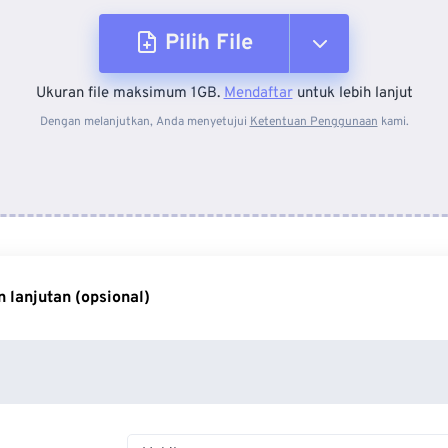
Pilih File
Ukuran file maksimum 1GB.
Mendaftar
untuk lebih lanjut
Dari Perangkat
Dengan melanjutkan, Anda menyetujui
Ketentuan Penggunaan
kami.
Dari Dropbox
Dari Google Drive
 lanjutan (opsional)
Dari OneDrive
Dari Url