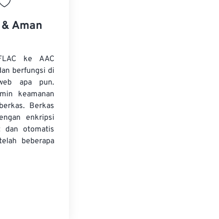
s & Aman
 FLAC ke AAC
dan berfungsi di
web apa pun.
amin keamanan
 berkas. Berkas
dengan enkripsi
t dan otomatis
telah beberapa