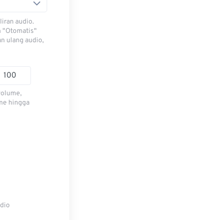
iran audio.
h "Otomatis"
n ulang audio,
volume,
me hingga
udio