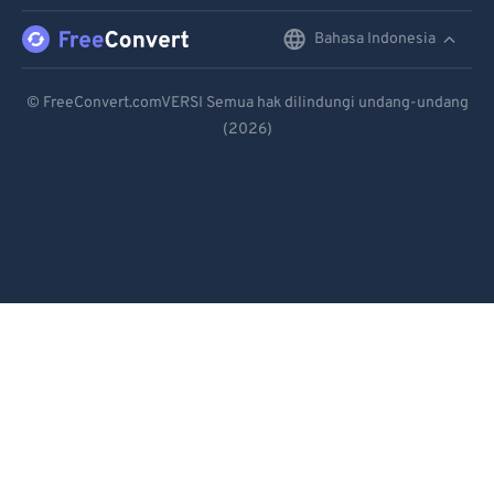
96
96
Bahasa Indonesia
English
97
97
Deutsch
98
98
© FreeConvert.comVERSI Semua hak dilindungi undang-undang
(2026)
Español
99
99
Français
Português
Italiano
Dutch
日本語
简体中文
繁體中文
한국어