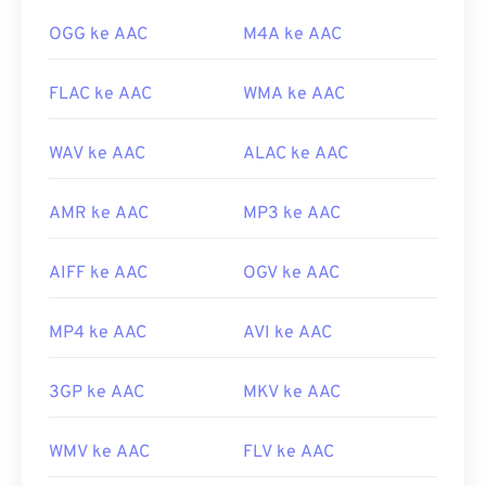
https://en.wikipedia.org/wiki/Pengodean_Audio_Tingka
OGG ke AAC
M4A ke AAC
https://www.iso.org/standard/43345.html?
browse=tc
FLAC ke AAC
WMA ke AAC
WAV ke AAC
ALAC ke AAC
AMR ke AAC
MP3 ke AAC
AIFF ke AAC
OGV ke AAC
MP4 ke AAC
AVI ke AAC
3GP ke AAC
MKV ke AAC
WMV ke AAC
FLV ke AAC