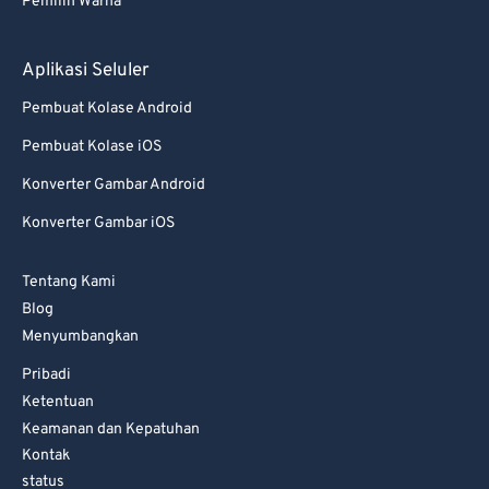
Pemilih Warna
83
83
Aplikasi Seluler
84
84
85
85
Pembuat Kolase Android
86
86
Pembuat Kolase iOS
87
87
Konverter Gambar Android
88
88
Konverter Gambar iOS
89
89
Tentang Kami
90
90
Blog
91
91
Menyumbangkan
92
92
Pribadi
Ketentuan
93
93
Keamanan dan Kepatuhan
94
94
Kontak
95
95
status