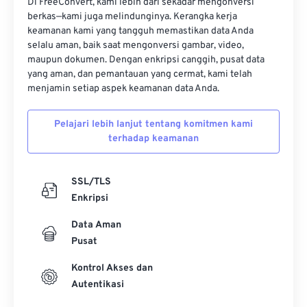
Di FreeConvert, kami lebih dari sekadar mengonversi
berkas—kami juga melindunginya. Kerangka kerja
17
17
17
17
17
17
17
17
keamanan kami yang tangguh memastikan data Anda
18
18
18
18
18
18
18
18
selalu aman, baik saat mengonversi gambar, video,
maupun dokumen. Dengan enkripsi canggih, pusat data
19
19
19
19
19
19
19
19
yang aman, dan pemantauan yang cermat, kami telah
20
20
20
20
20
20
20
20
menjamin setiap aspek keamanan data Anda.
21
21
21
21
21
21
21
21
Pelajari lebih lanjut tentang komitmen kami
22
22
22
22
22
22
22
22
terhadap keamanan
23
23
23
23
23
23
23
23
24
24
24
24
24
24
SSL/TLS
Enkripsi
25
25
25
25
25
25
Data Aman
26
26
26
26
26
26
Pusat
27
27
27
27
27
27
Kontrol Akses dan
28
28
28
28
28
28
Autentikasi
29
29
29
29
29
29