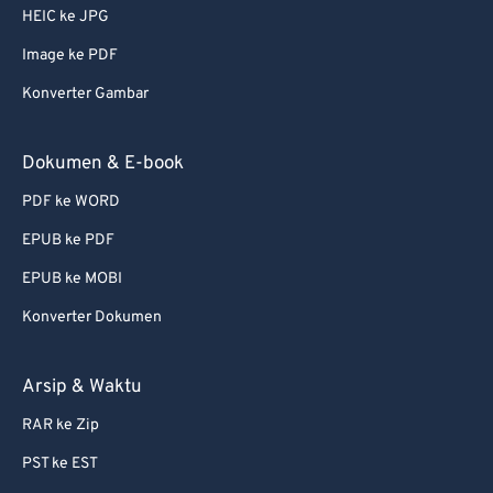
56
56
56
56
56
56
HEIC ke JPG
57
57
57
57
57
57
Image ke PDF
58
58
58
58
58
58
Konverter Gambar
59
59
59
59
59
59
60
60
Dokumen & E-book
61
61
PDF ke WORD
62
62
EPUB ke PDF
63
63
EPUB ke MOBI
64
64
Konverter Dokumen
65
65
66
66
Arsip & Waktu
67
67
RAR ke Zip
68
68
PST ke EST