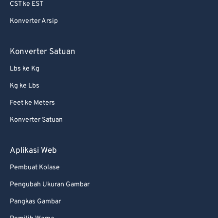
69
69
CST ke EST
70
70
Konverter Arsip
71
71
Konverter Satuan
72
72
73
73
Lbs ke Kg
74
74
Kg ke Lbs
75
75
Feet ke Meters
76
76
Konverter Satuan
77
77
Aplikasi Web
78
78
79
79
Pembuat Kolase
80
80
Pengubah Ukuran Gambar
81
81
Pangkas Gambar
82
82