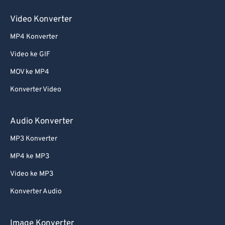
60
60
Video Konverter
61
61
MP4 Konverter
62
62
Video ke GIF
63
63
64
64
MOV ke MP4
65
65
Konverter Video
66
66
Audio Konverter
67
67
MP3 Konverter
68
68
MP4 ke MP3
69
69
Video ke MP3
70
70
71
71
Konverter Audio
72
72
Image Konverter