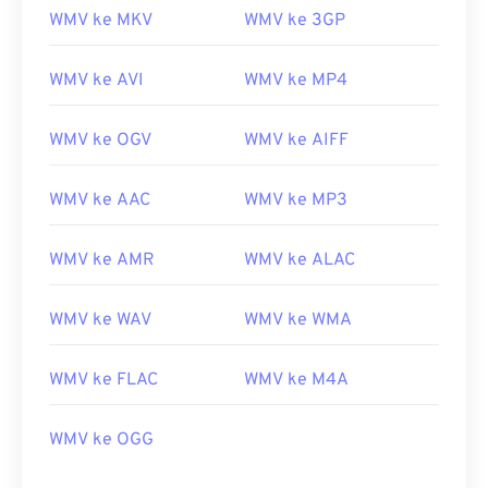
WMV ke MKV
WMV ke 3GP
08
08
08
08
08
08
08
08
09
09
09
09
09
09
09
09
WMV ke AVI
WMV ke MP4
10
10
10
10
10
10
10
10
WMV ke OGV
WMV ke AIFF
11
11
11
11
11
11
11
11
12
12
12
12
12
12
12
12
WMV ke AAC
WMV ke MP3
13
13
13
13
13
13
13
13
14
14
14
14
14
14
14
14
WMV ke AMR
WMV ke ALAC
15
15
15
15
15
15
15
15
WMV ke WAV
WMV ke WMA
16
16
16
16
16
16
16
16
17
17
17
17
17
17
17
17
WMV ke FLAC
WMV ke M4A
18
18
18
18
18
18
18
18
WMV ke OGG
19
19
19
19
19
19
19
19
20
20
20
20
20
20
20
20