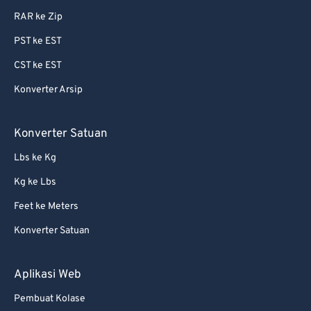
RAR ke Zip
87
87
PST ke EST
88
88
CST ke EST
89
89
Konverter Arsip
90
90
91
91
Konverter Satuan
92
92
Lbs ke Kg
93
93
Kg ke Lbs
94
94
Feet ke Meters
95
95
Konverter Satuan
96
96
97
97
Aplikasi Web
98
98
Pembuat Kolase
99
99