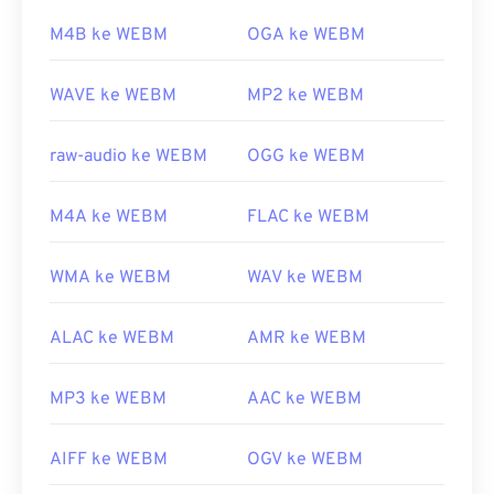
Tautan yang berguna:
Tautan yang berguna:
M4B ke WEBM
OGA ke WEBM
https://en.wikipedia.org/wiki/Windows_Media_Video
https://en.wikipedia.org/wiki/WebM
WAVE ke WEBM
MP2 ke WEBM
https://en.wikipedia.org/wiki/Format_Sistem_Lanjutan
https://tools.google.com/dlpage/webmmf/
raw-audio ke WEBM
OGG ke WEBM
M4A ke WEBM
FLAC ke WEBM
WMA ke WEBM
WAV ke WEBM
ALAC ke WEBM
AMR ke WEBM
MP3 ke WEBM
AAC ke WEBM
AIFF ke WEBM
OGV ke WEBM