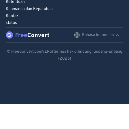
Ketentuan
Keamanan dan Kepatuhan
Kontak
status
Bahasa Indonesia
English
Deutsch
© FreeConvert.comVERSI Semua hak dilindungi undang-undang
(2026)
Español
Français
Português
Italiano
Dutch
日本語