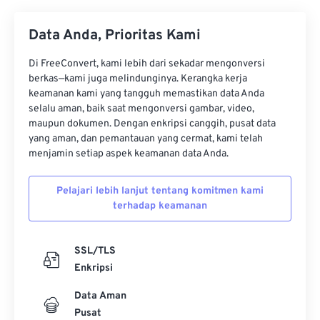
34
34
34
34
34
34
Data Anda, Prioritas Kami
35
35
35
35
35
35
36
36
36
36
36
36
Di FreeConvert, kami lebih dari sekadar mengonversi
berkas—kami juga melindunginya. Kerangka kerja
37
37
37
37
37
37
keamanan kami yang tangguh memastikan data Anda
selalu aman, baik saat mengonversi gambar, video,
38
38
38
38
38
38
maupun dokumen. Dengan enkripsi canggih, pusat data
39
39
39
39
39
39
yang aman, dan pemantauan yang cermat, kami telah
menjamin setiap aspek keamanan data Anda.
40
40
40
40
40
40
41
41
41
41
41
41
Pelajari lebih lanjut tentang komitmen kami
terhadap keamanan
42
42
42
42
42
42
43
43
43
43
43
43
SSL/TLS
44
44
44
44
44
44
Enkripsi
45
45
45
45
45
45
Data Aman
46
46
46
46
46
46
Pusat