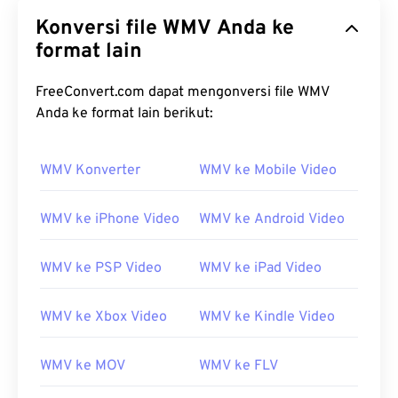
Konversi file WMV Anda ke
format lain
FreeConvert.com dapat mengonversi file WMV
Anda ke format lain berikut:
00
00
00
00
00
00
00
00
WMV Konverter
WMV ke Mobile Video
00
00
00
00
00
00
00
00
01
01
01
01
01
01
01
01
WMV ke iPhone Video
WMV ke Android Video
02
02
02
02
02
02
02
02
WMV ke PSP Video
WMV ke iPad Video
03
03
03
03
03
03
03
03
04
04
04
04
04
04
04
04
WMV ke Xbox Video
WMV ke Kindle Video
05
05
05
05
05
05
05
05
WMV ke MOV
WMV ke FLV
06
06
06
06
06
06
06
06
07
07
07
07
07
07
07
07