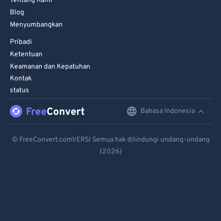
Tentang Kami
Blog
Menyumbangkan
Pribadi
Ketentuan
Keamanan dan Kepatuhan
Kontak
status
Bahasa Indonesia
English
Deutsch
© FreeConvert.comVERSI Semua hak dilindungi undang-undang
(2026)
Español
Français
Português
Italiano