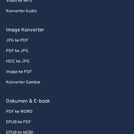
Video ke MP3
62
62
Konverter Audio
63
63
64
64
Image Konverter
65
65
JPG ke PDF
66
66
PDF ke JPG
67
67
HEIC ke JPG
68
68
Image ke PDF
69
69
Konverter Gambar
70
70
71
71
Dokumen & E-book
72
72
PDF ke WORD
73
73
EPUB ke PDF
74
74
EPUB ke MOBI