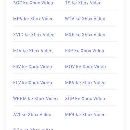
Dikembangkan oleh:
Microsoft
3G2 ke Xbox Video
TS ke Xbox Video
Rilis awal:
1999
MPV ke Xbox Video
WTV ke Xbox Video
Tautan yang berguna:
https://en.wikipedia.org/wiki/Windows_Media_Video
XVID ke Xbox Video
MXF ke Xbox Video
https://en.wikipedia.org/wiki/Format_Sistem_Lanjutan
M1V ke Xbox Video
F4P ke Xbox Video
F4V ke Xbox Video
MOV ke Xbox Video
FLV ke Xbox Video
MKV ke Xbox Video
WEBM ke Xbox Video
3GP ke Xbox Video
AVI ke Xbox Video
MP4 ke Xbox Video