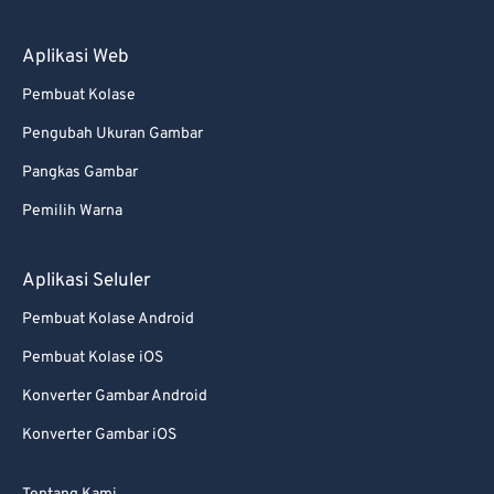
88
88
89
89
Aplikasi Web
90
90
Pembuat Kolase
91
91
Pengubah Ukuran Gambar
92
92
Pangkas Gambar
93
93
Pemilih Warna
94
94
95
95
Aplikasi Seluler
96
96
Pembuat Kolase Android
97
97
Pembuat Kolase iOS
98
98
Konverter Gambar Android
99
99
Konverter Gambar iOS