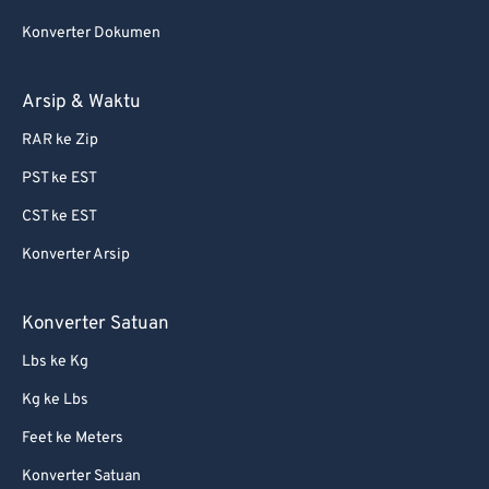
75
75
Konverter Dokumen
76
76
77
77
Arsip & Waktu
78
78
RAR ke Zip
79
79
PST ke EST
80
80
CST ke EST
81
81
Konverter Arsip
82
82
83
83
Konverter Satuan
84
84
Lbs ke Kg
85
85
Kg ke Lbs
86
86
Feet ke Meters
87
87
Konverter Satuan