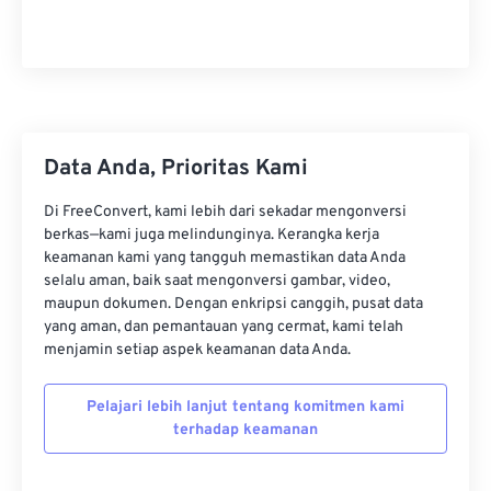
22
22
22
22
22
22
22
22
23
23
23
23
23
23
23
23
24
24
24
24
24
24
25
25
25
25
25
25
26
26
26
26
26
26
Data Anda, Prioritas Kami
27
27
27
27
27
27
Di FreeConvert, kami lebih dari sekadar mengonversi
28
28
28
28
28
28
berkas—kami juga melindunginya. Kerangka kerja
keamanan kami yang tangguh memastikan data Anda
29
29
29
29
29
29
selalu aman, baik saat mengonversi gambar, video,
30
30
30
30
30
30
maupun dokumen. Dengan enkripsi canggih, pusat data
yang aman, dan pemantauan yang cermat, kami telah
31
31
31
31
31
31
menjamin setiap aspek keamanan data Anda.
32
32
32
32
32
32
Pelajari lebih lanjut tentang komitmen kami
33
33
33
33
33
33
terhadap keamanan
34
34
34
34
34
34
35
35
35
35
35
35