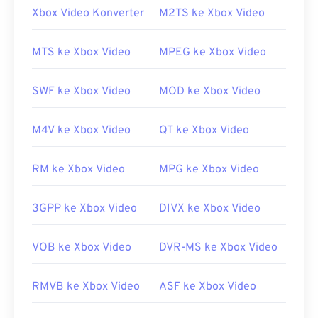
Xbox Video Konverter
M2TS ke Xbox Video
Bagaimana cara membuka berkas
WMV?
MTS ke Xbox Video
MPEG ke Xbox Video
Kebanyakan pemutar media dapat membuka dan
membaca berkas WMV (dan ASF). Pemutar terbaik
SWF ke Xbox Video
MOD ke Xbox Video
untuk membuka berkas WMV adalah
Microsoft
Windows Media Player
. Microsoft mengembangkan
M4V ke Xbox Video
QT ke Xbox Video
WMV dan ASF, dan banyak video daring saat ini
berformat WMV.
Pemutar media VLC
adalah pilihan
andal lainnya yang dapat memutar berkas
RM ke Xbox Video
MPG ke Xbox Video
multimedia di berbagai platform.
3GPP ke Xbox Video
DIVX ke Xbox Video
WMV juga mudah dikonversi ke jenis berkas video
lainnya. Namun, perlu diingat bahwa proses
konversi dapat menurunkan kualitas gambar. Jika
VOB ke Xbox Video
DVR-MS ke Xbox Video
konversi diperlukan,
HandBrake
adalah alat gratis
dan sumber terbuka untuk mengonversi berkas
RMVB ke Xbox Video
ASF ke Xbox Video
WMV.