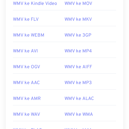
WMV ke Kindle Video
WMV ke MOV
00
00
00
00
00
00
00
00
WMV ke FLV
WMV ke MKV
WMV ke WEBM
WMV ke 3GP
00
00
00
00
00
00
00
00
WMV ke AVI
WMV ke MP4
01
01
01
01
01
01
01
01
02
02
02
02
02
02
02
02
WMV ke OGV
WMV ke AIFF
03
03
03
03
03
03
03
03
04
04
04
04
04
04
04
04
WMV ke AAC
WMV ke MP3
05
05
05
05
05
05
05
05
WMV ke AMR
WMV ke ALAC
06
06
06
06
06
06
06
06
07
07
07
07
07
07
07
07
WMV ke WAV
WMV ke WMA
08
08
08
08
08
08
08
08