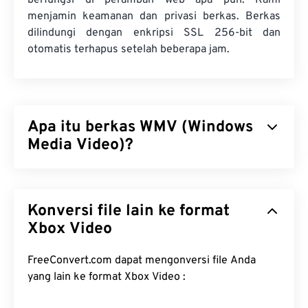
berfungsi di peramban web apa pun. Kami
menjamin keamanan dan privasi berkas. Berkas
dilindungi dengan enkripsi SSL 256-bit dan
otomatis terhapus setelah beberapa jam.
Apa itu berkas WMV (Windows
Media Video)?
Windows Media Video (WMV) adalah format video
yang umum dan didukung secara luas. Format ini
Konversi file lain ke format
mengompresi ukuran berkas dengan
codec
sehingga menghasilkan berkas yang mudah
Xbox Video
dikelola dan tetap mempertahankan kualitas video.
Format kontainer digital, yang disebut Advanced
FreeConvert.com dapat mengonversi file Anda
Systems Format (ASF), sering kali merangkum
yang lain ke format Xbox Video :
berkas WMV.