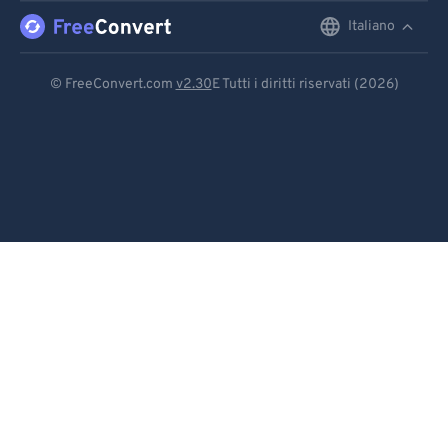
Italiano
English
Deutsch
© FreeConvert.com
v2.30
E Tutti i diritti riservati (2026)
Español
Français
Português
Italiano
Dutch
日本語
简体中文
繁體中文
한국어