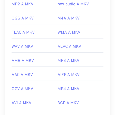
Sviluppato da:
Matroska
MP2 A MKV
raw-audio A MKV
Versione iniziale:
2002
OGG A MKV
M4A A MKV
Link utili:
https://en.wikipedia.org/wiki/Matroska
FLAC A MKV
WMA A MKV
https://www.matroska.org/
WAV A MKV
ALAC A MKV
AMR A MKV
MP3 A MKV
AAC A MKV
AIFF A MKV
OGV A MKV
MP4 A MKV
AVI A MKV
3GP A MKV