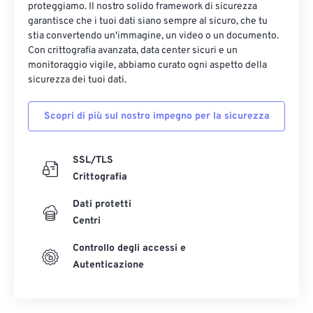
31
31
31
31
31
31
proteggiamo. Il nostro solido framework di sicurezza
garantisce che i tuoi dati siano sempre al sicuro, che tu
32
32
32
32
32
32
stia convertendo un'immagine, un video o un documento.
33
33
33
33
33
33
Con crittografia avanzata, data center sicuri e un
monitoraggio vigile, abbiamo curato ogni aspetto della
34
34
34
34
34
34
sicurezza dei tuoi dati.
35
35
35
35
35
35
Scopri di più sul nostro impegno per la sicurezza
36
36
36
36
36
36
37
37
37
37
37
37
SSL/TLS
38
38
38
38
38
38
Crittografia
39
39
39
39
39
39
Dati protetti
40
40
40
40
40
40
Centri
41
41
41
41
41
41
Controllo degli accessi e
42
42
42
42
42
42
Autenticazione
43
43
43
43
43
43
44
44
44
44
44
44