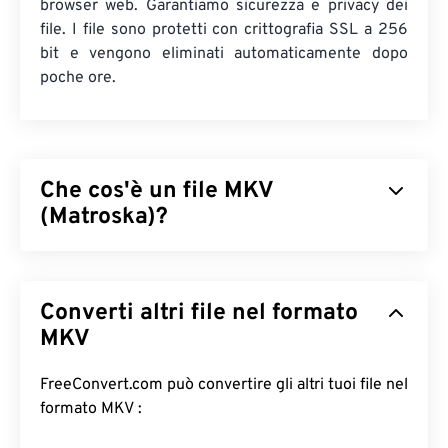
browser web. Garantiamo sicurezza e privacy dei
file. I file sono protetti con crittografia SSL a 256
bit e vengono eliminati automaticamente dopo
poche ore.
Che cos'è un file MKV
(Matroska)?
Matroska (MKV) è uno standard contenitore
gratuito e open source che può contenere un
Converti altri file nel formato
numero illimitato di file audiovisivi e multimediali in
un unico formato. Essendo open source, l'utente
MKV
può personalizzarlo con
software open source
. Il
nome deriva dalle "
matrioske
", un famoso tipo di
FreeConvert.com può convertire gli altri tuoi file nel
artigianato russo costituito da un insieme di
formato MKV :
bambole di legno di dimensioni decrescenti