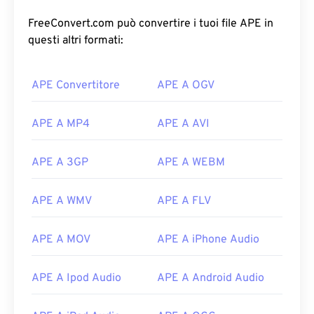
FreeConvert.com può convertire i tuoi file APE in
questi altri formati:
APE Convertitore
APE A OGV
APE A MP4
APE A AVI
00
00
00
00
00
00
00
00
APE A 3GP
APE A WEBM
APE A WMV
APE A FLV
00
00
00
00
00
00
00
00
01
01
01
01
01
01
01
01
APE A MOV
APE A iPhone Audio
02
02
02
02
02
02
02
02
03
03
03
03
03
03
03
03
APE A Ipod Audio
APE A Android Audio
04
04
04
04
04
04
04
04