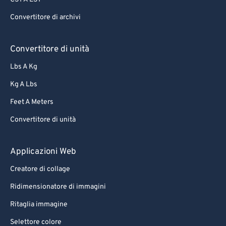
84
84
Convertitore di archivi
85
85
86
86
Convertitore di unità
87
87
Lbs A Kg
88
88
Kg A Lbs
89
89
Feet A Meters
90
90
Convertitore di unità
91
91
92
92
Applicazioni Web
93
93
Creatore di collage
94
94
Ridimensionatore di immagini
95
95
Ritaglia immagine
96
96
Selettore colore