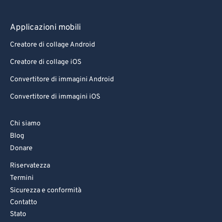
97
97
98
98
Applicazioni mobili
99
99
Creatore di collage Android
Creatore di collage iOS
Convertitore di immagini Android
Convertitore di immagini iOS
Chi siamo
Blog
Donare
Riservatezza
Termini
Sicurezza e conformità
Contatto
Stato