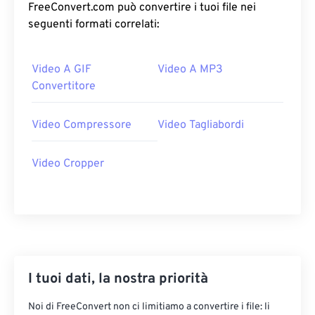
18
18
18
18
18
18
18
18
FreeConvert.com può convertire i tuoi file nei
seguenti formati correlati:
19
19
19
19
19
19
19
19
20
20
20
20
20
20
20
20
Video A GIF
Video A MP3
21
21
21
21
21
21
21
21
Convertitore
22
22
22
22
22
22
22
22
Video Compressore
Video Tagliabordi
23
23
23
23
23
23
23
23
24
24
24
24
24
24
Video Cropper
25
25
25
25
25
25
26
26
26
26
26
26
27
27
27
27
27
27
28
28
28
28
28
28
29
29
29
29
29
29
I tuoi dati, la nostra priorità
30
30
30
30
30
30
Noi di FreeConvert non ci limitiamo a convertire i file: li