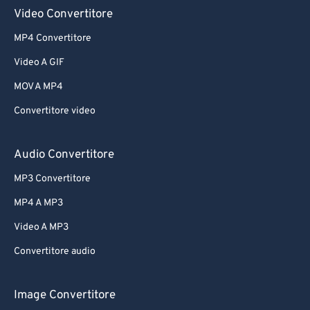
61
61
Video Convertitore
62
62
MP4 Convertitore
63
63
Video A GIF
64
64
MOV A MP4
65
65
Convertitore video
66
66
67
67
Audio Convertitore
68
68
MP3 Convertitore
69
69
MP4 A MP3
70
70
Video A MP3
71
71
Convertitore audio
72
72
73
73
Image Convertitore