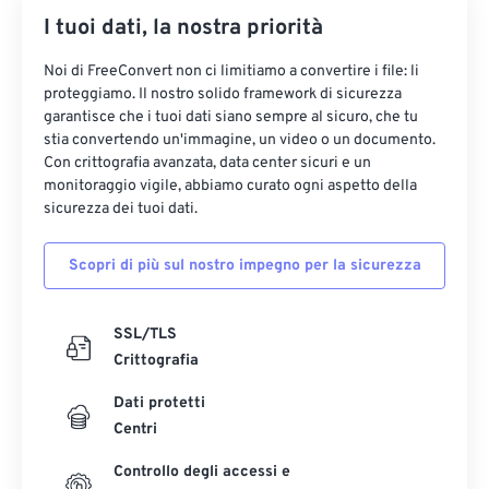
I tuoi dati, la nostra priorità
35
35
35
35
35
35
36
36
36
36
36
36
Noi di FreeConvert non ci limitiamo a convertire i file: li
proteggiamo. Il nostro solido framework di sicurezza
37
37
37
37
37
37
garantisce che i tuoi dati siano sempre al sicuro, che tu
38
38
38
38
38
38
stia convertendo un'immagine, un video o un documento.
Con crittografia avanzata, data center sicuri e un
39
39
39
39
39
39
monitoraggio vigile, abbiamo curato ogni aspetto della
sicurezza dei tuoi dati.
40
40
40
40
40
40
41
41
41
41
41
41
Scopri di più sul nostro impegno per la sicurezza
42
42
42
42
42
42
43
43
43
43
43
43
SSL/TLS
Crittografia
44
44
44
44
44
44
45
45
45
45
45
45
Dati protetti
Centri
46
46
46
46
46
46
Controllo degli accessi e
47
47
47
47
47
47