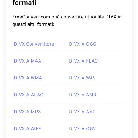
formati
FreeConvert.com può convertire i tuoi file DIVX in
questi altri formati:
00
00
00
00
00
00
00
00
DIVX Convertitore
DIVX A OGG
00
00
00
00
00
00
00
00
DIVX A M4A
DIVX A FLAC
01
01
01
01
01
01
01
01
02
02
02
02
02
02
02
02
DIVX A WMA
DIVX A WAV
03
03
03
03
03
03
03
03
DIVX A ALAC
DIVX A AMR
04
04
04
04
04
04
04
04
05
05
05
05
05
05
05
05
DIVX A MP3
DIVX A AAC
06
06
06
06
06
06
06
06
DIVX A AIFF
DIVX A OGV
07
07
07
07
07
07
07
07