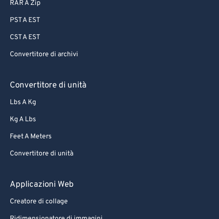
87
87
RAR A Zip
88
88
PST A EST
89
89
CST A EST
90
90
Convertitore di archivi
91
91
92
92
Convertitore di unità
93
93
Lbs A Kg
94
94
Kg A Lbs
95
95
Feet A Meters
96
96
Convertitore di unità
97
97
Applicazioni Web
98
98
99
99
Creatore di collage
Ridimensionatore di immagini