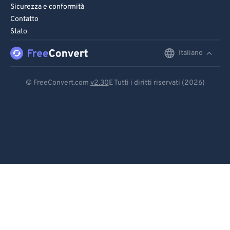
Sicurezza e conformità
Contatto
Stato
Italiano
English
Deutsch
© FreeConvert.com
v2.30
E Tutti i diritti riservati (2026)
Español
Français
Português
Italiano
Dutch
日本語
简体中文