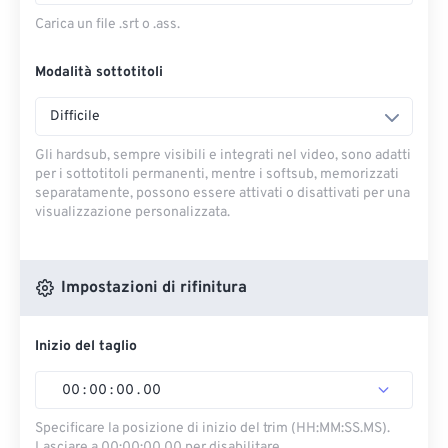
Carica un file .srt o .ass.
Modalità sottotitoli
Difficile
Gli hardsub, sempre visibili e integrati nel video, sono adatti
per i sottotitoli permanenti, mentre i softsub, memorizzati
separatamente, possono essere attivati ​​o disattivati ​​per una
visualizzazione personalizzata.
Impostazioni di rifinitura
Inizio del taglio
00
:
00
:
00
.
00
Specificare la posizione di inizio del trim (HH:MM:SS.MS).
Lasciare a 00:00:00.00 per disabilitare.