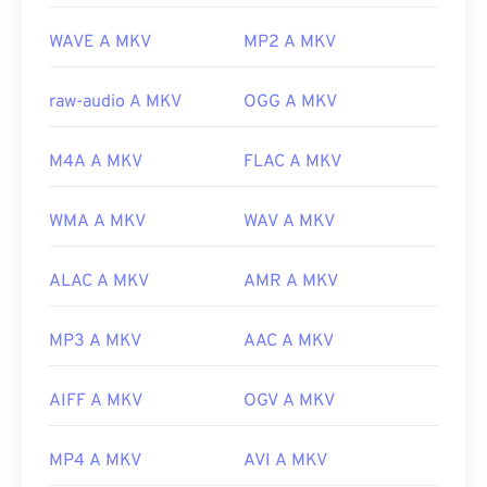
Sviluppato da:
Matroska
WAVE A MKV
MP2 A MKV
Versione iniziale:
2002
raw-audio A MKV
OGG A MKV
Link utili:
https://en.wikipedia.org/wiki/Matroska
M4A A MKV
FLAC A MKV
https://www.matroska.org/
WMA A MKV
WAV A MKV
ALAC A MKV
AMR A MKV
MP3 A MKV
AAC A MKV
AIFF A MKV
OGV A MKV
MP4 A MKV
AVI A MKV