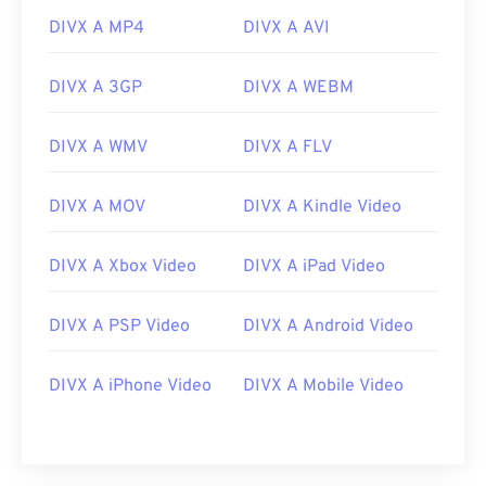
08
08
08
08
08
08
08
08
DIVX A MP4
DIVX A AVI
09
09
09
09
09
09
09
09
10
10
10
10
10
10
10
10
DIVX A 3GP
DIVX A WEBM
11
11
11
11
11
11
11
11
DIVX A WMV
DIVX A FLV
12
12
12
12
12
12
12
12
13
13
13
13
13
13
13
13
DIVX A MOV
DIVX A Kindle Video
14
14
14
14
14
14
14
14
15
15
15
15
15
15
15
15
DIVX A Xbox Video
DIVX A iPad Video
16
16
16
16
16
16
16
16
DIVX A PSP Video
DIVX A Android Video
17
17
17
17
17
17
17
17
18
18
18
18
18
18
18
18
DIVX A iPhone Video
DIVX A Mobile Video
19
19
19
19
19
19
19
19
20
20
20
20
20
20
20
20
21
21
21
21
21
21
21
21