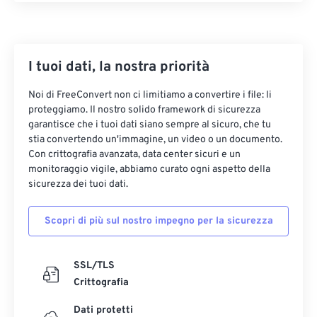
29
29
29
29
29
29
30
30
30
30
30
30
I tuoi dati, la nostra priorità
31
31
31
31
31
31
32
32
32
32
32
32
Noi di FreeConvert non ci limitiamo a convertire i file: li
proteggiamo. Il nostro solido framework di sicurezza
33
33
33
33
33
33
garantisce che i tuoi dati siano sempre al sicuro, che tu
34
34
34
34
34
34
stia convertendo un'immagine, un video o un documento.
Con crittografia avanzata, data center sicuri e un
35
35
35
35
35
35
monitoraggio vigile, abbiamo curato ogni aspetto della
sicurezza dei tuoi dati.
36
36
36
36
36
36
37
37
37
37
37
37
Scopri di più sul nostro impegno per la sicurezza
38
38
38
38
38
38
39
39
39
39
39
39
SSL/TLS
Crittografia
40
40
40
40
40
40
41
41
41
41
41
41
Dati protetti