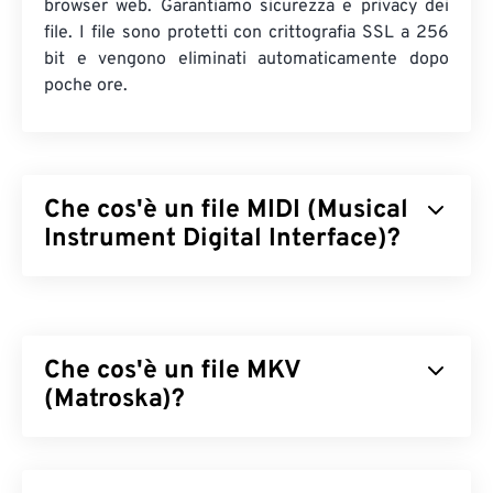
browser web. Garantiamo sicurezza e privacy dei
file. I file sono protetti con crittografia SSL a 256
bit e vengono eliminati automaticamente dopo
poche ore.
Che cos'è un file MIDI (Musical
Instrument Digital Interface)?
Musical Instrument Digital Interface (MIDI) è un
protocollo che gestisce le interazioni tra strumenti
digitali e computer. In sostanza, il MIDI è il
Che cos'è un file MKV
linguaggio standardizzato del mondo
della musica
digitale
(Matroska)?
. A differenza di altri tipi di file audio, il MIDI
ha lo scopo di condividere informazioni musicali
(come note, tempo, altezza e volume) tra
Matroska (MKV) è uno standard contenitore
applicazioni, software e hardware.
gratuito e open source che può contenere un