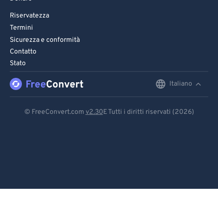
Riservatezza
Termini
Sicurezza e conformità
Contatto
Stato
Italiano
English
Deutsch
© FreeConvert.com
v2.30
E Tutti i diritti riservati (2026)
Español
Français
Português
Italiano
Dutch