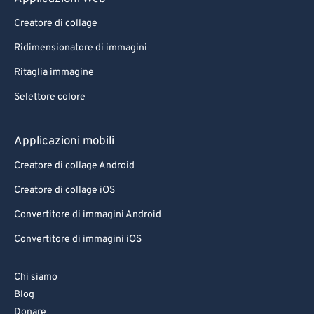
95
95
Creatore di collage
96
96
Ridimensionatore di immagini
97
97
Ritaglia immagine
98
98
Selettore colore
99
99
Applicazioni mobili
Creatore di collage Android
Creatore di collage iOS
Convertitore di immagini Android
Convertitore di immagini iOS
Chi siamo
Blog
Donare