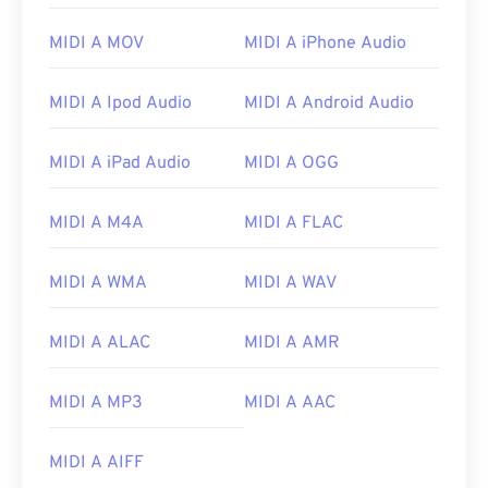
02
02
02
02
02
02
02
02
03
03
03
03
03
03
03
03
MIDI A MOV
MIDI A iPhone Audio
04
04
04
04
04
04
04
04
MIDI A Ipod Audio
MIDI A Android Audio
05
05
05
05
05
05
05
05
06
06
06
06
06
06
06
06
MIDI A iPad Audio
MIDI A OGG
07
07
07
07
07
07
07
07
MIDI A M4A
MIDI A FLAC
08
08
08
08
08
08
08
08
09
09
09
09
09
09
09
09
MIDI A WMA
MIDI A WAV
10
10
10
10
10
10
10
10
11
11
11
11
11
11
11
11
MIDI A ALAC
MIDI A AMR
12
12
12
12
12
12
12
12
MIDI A MP3
MIDI A AAC
13
13
13
13
13
13
13
13
14
14
14
14
14
14
14
14
MIDI A AIFF