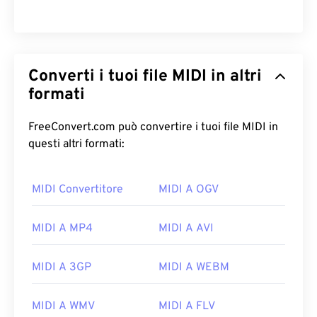
Converti i tuoi file MIDI in altri
formati
FreeConvert.com può convertire i tuoi file MIDI in
questi altri formati:
MIDI Convertitore
MIDI A OGV
00
00
00
00
00
00
00
00
MIDI A MP4
MIDI A AVI
MIDI A 3GP
MIDI A WEBM
00
00
00
00
00
00
00
00
01
01
01
01
01
01
01
01
MIDI A WMV
MIDI A FLV