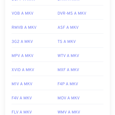
un'altra opzione per aprire un file MKV è scaricare i
codec appropriati, compatibili con il lettore
VOB A MKV
DVR-MS A MKV
multimediale selezionato. Per farlo, scarica il
Combined Community Codec Pack (CCCP)
da un
RMVB A MKV
ASF A MKV
sito affidabile, come
Ninite
.
Sviluppato da:
Matroska
3G2 A MKV
TS A MKV
Versione iniziale:
2002
MPV A MKV
WTV A MKV
Link utili:
https://en.wikipedia.org/wiki/Matroska
XVID A MKV
MXF A MKV
https://www.matroska.org/
M1V A MKV
F4P A MKV
F4V A MKV
MOV A MKV
FLV A MKV
WMV A MKV