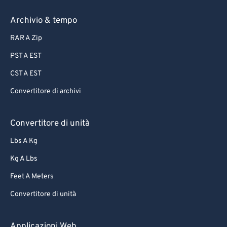
81
81
82
82
Archivio & tempo
83
83
RAR A Zip
84
84
PST A EST
85
85
CST A EST
86
86
Convertitore di archivi
87
87
88
88
Convertitore di unità
89
89
Lbs A Kg
90
90
Kg A Lbs
91
91
Feet A Meters
92
92
Convertitore di unità
93
93
94
94
Applicazioni Web