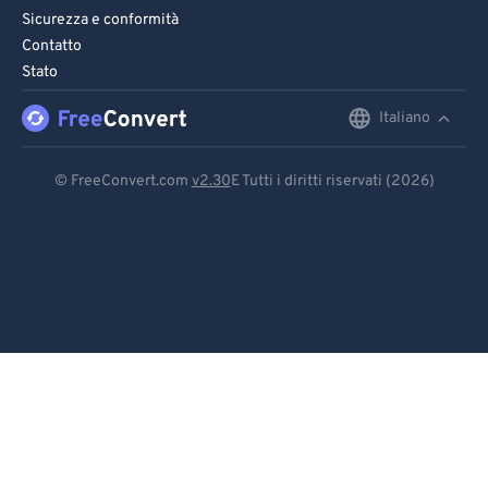
Sicurezza e conformità
Contatto
Stato
Italiano
English
Deutsch
© FreeConvert.com
v2.30
E Tutti i diritti riservati (2026)
Español
Français
Português
Italiano
Dutch
日本語
简体中文