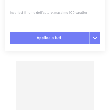
Inserisci il nome dell'autore, massimo 100 caratteri
Applica a tutti
Reimposta tutte le opzioni
Applica da preimpostazione
Salva come predefinito