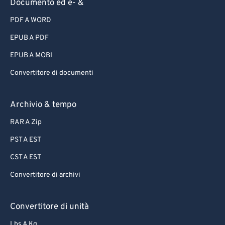
Documento ed e- &
PDF A WORD
EPUB A PDF
EPUB A MOBI
Convertitore di documenti
Archivio & tempo
RAR A Zip
PST A EST
CST A EST
Convertitore di archivi
Convertitore di unità
Lbs A Kg