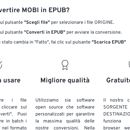
ertire MOBI in EPUB?
sul pulsante
"Scegli file"
per selezionare i file ORIGINE.
sul pulsante
"Converti in EPUB"
per avviare la conversione.
stato cambia in "Fatto", fai clic sul pulsante
"Scarica EPUB"
a usare
Migliore qualità
Gratuit
are i file
Utilizziamo sia software
Il nostro c
liccare sul
open source che software
SORG
verti". Puoi
personalizzati per garantire
DESTINAZION
ire in batch
i
la massima qualità delle
funziona 
E
nel formato
nostre conversioni. Nella
browser we