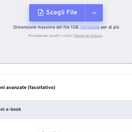
Scegli File
Dimensione massima del file 1GB.
Iscrizione
per di più
Dal dispositivo
Procedendo, accetti i nostri
Termini di utilizzo
.
Da Dropbox
Da Google Drive
ni avanzate (facoltativo)
Da OneDrive
ni e-book
Dall'URL