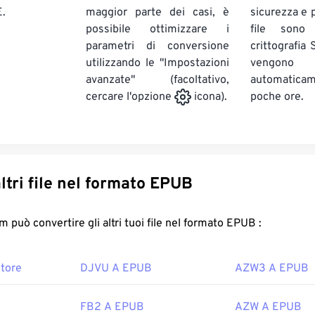
.
maggior parte dei casi, è
sicurezza e pr
possibile ottimizzare i
file sono
parametri di conversione
crittografia
utilizzando le "Impostazioni
vengono
avanzate" (facoltativo,
automatic
poche ore.
cercare l'opzione
icona).
Converti altri file nel formato EPUB
FreeConvert.com può convertire gli altri tuoi file nel formato EPUB :
tore
DJVU A EPUB
AZW3 A EPUB
FB2 A EPUB
AZW A EPUB