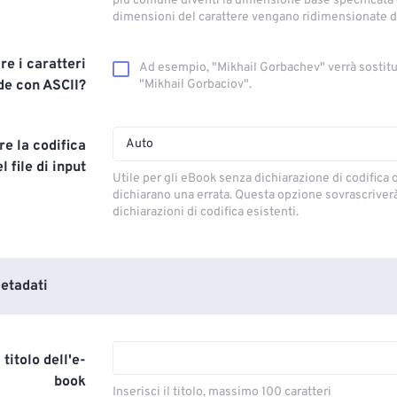
più comune diventi la dimensione base specificata e
dimensioni del carattere vengano ridimensionate 
re i caratteri
Ad esempio, "Mikhail Gorbachev" verrà sostitu
de con ASCII?
"Mikhail Gorbaciov".
Auto
re la codifica
l file di input
Utile per gli eBook senza dichiarazione di codifica 
dichiarano una errata. Questa opzione sovrascriverà
dichiarazioni di codifica esistenti.
etadati
 titolo dell'e-
book
Inserisci il titolo, massimo 100 caratteri