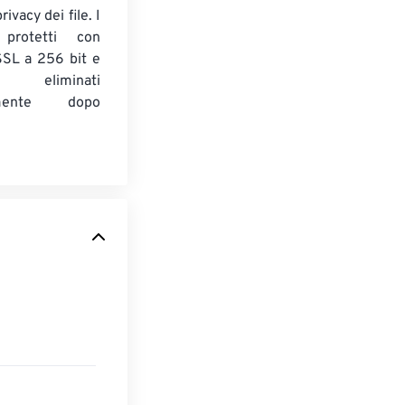
ivacy dei file. I
 protetti con
 SSL a 256 bit e
 eliminati
amente dopo