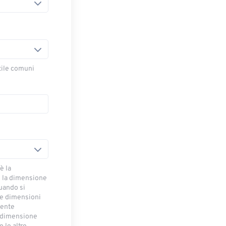
stile comuni
è la
 la dimensione
uando si
le dimensioni
mente
a dimensione