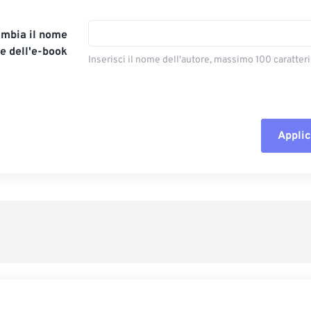
mbia il nome
re dell'e-book
Inserisci il nome dell'autore, massimo 100 caratteri
Applic
Reimposta tut
Applica da p
Salva come p