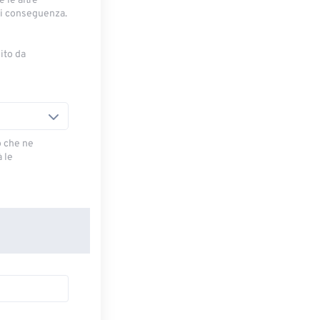
 le altre
di conseguenza.
ito da
o che ne
 le