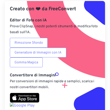
Creato con
❤️
Da Google Drive
da
FreeConvert
Editor di Foto con IA
Da OneDrive
Prova ClipSnap, i nostri potenti strumenti di modifica foto
basati sull’IA.
Dall'URL
Rimozione Sfondo
Generatore di Immagini con IA
Gomma Magica
Convertitore di Immagini
Per conversioni di immagini rapide e semplici, scarica i
nostri convertitori mobili.