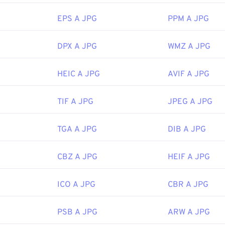
are le immagini JPEG, utilizza il nostro strumento
Image Resi
EPS A JPG
PPM A JPG
Joint Photographic Experts Group
 iniziale:
18 settembre 1992
DPX A JPG
WMZ A JPG
correlati:
ro
Selettore colori
per scegliere i colori dalle immagini
HEIC A JPG
AVIF A JPG
TIF A JPG
JPEG A JPG
TGA A JPG
DIB A JPG
CBZ A JPG
HEIF A JPG
ICO A JPG
CBR A JPG
PSB A JPG
ARW A JPG