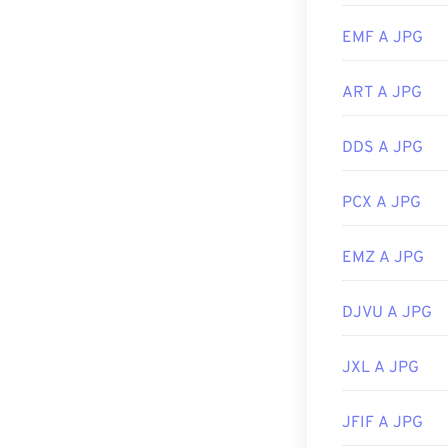
Per ridimension
EMF A JPG
Sviluppato da:
Data di rilascio
ART A JPG
Strumenti JPG 
Utilizza il nost
DDS A JPG
PCX A JPG
EMZ A JPG
DJVU A JPG
JXL A JPG
JFIF A JPG