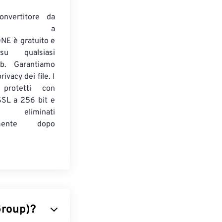
onvertitore da
ENTE a
E è gratuito e
su qualsiasi
b. Garantiamo
ivacy dei file. I
 protetti con
 SSL a 256 bit e
 eliminati
amente dopo
Group)?