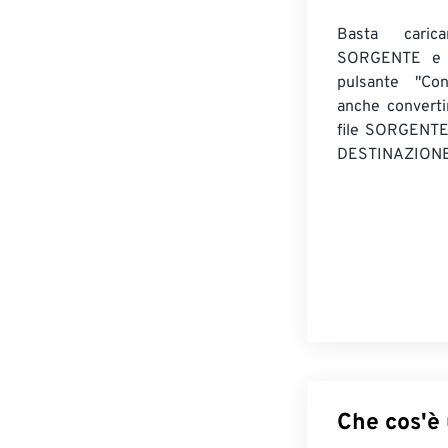
Basta caric
SORGENTE e c
pulsante "Con
anche convert
file SORGENT
DESTINAZIONE
Che cos'è 