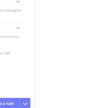
are l'immagine
le dimensioni
 i dati
e
a a tutti