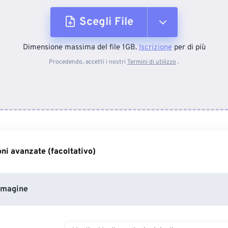
Scegli File
Dimensione massima del file 1GB.
Iscrizione
per di più
Dal dispositivo
Procedendo, accetti i nostri
Termini di utilizzo
.
Da Dropbox
Da Google Drive
ni avanzate (facoltativo)
Da OneDrive
mmagine
Dall'URL