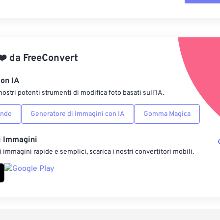
Reimposta tut
Applica da p
❤️
da
FreeConvert
Salva come p
con IA
nostri potenti strumenti di modifica foto basati sull’IA.
ondo
Generatore di Immagini con IA
Gomma Magica
i Immagini
 immagini rapide e semplici, scarica i nostri convertitori mobili.