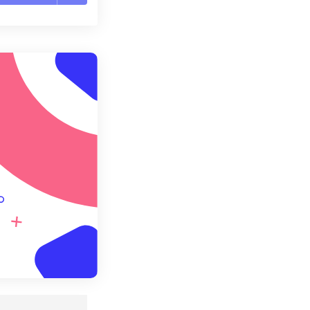
te le opzioni
reimpostazione
redefinito