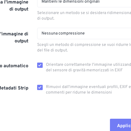
Mantieni le dimensioni originali
a l'immagine
di output
Selezionare un metodo se si desidera ridimension
di output.
Nessuna compressione
l'immagine di
output
Scegli un metodo di compressione se vuoi ridurre 
del file di output.
Orientare correttamente l'immagine utilizzando
o automatico
del sensore di gravità memorizzati in EXIF
Rimuovi dall'immagine eventuali profili, EXIF ​​
etadati Strip
commenti per ridurne le dimensioni
Applic