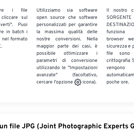
are i file
Utilizziamo sia software
Il nostro c
liccare sul
open source che software
SORG
verti". Puoi
personalizzati per garantire
DESTINAZION
ire in batch
i
la massima qualità delle
funziona 
E
nel formato
nostre conversioni. Nella
browser we
.
maggior parte dei casi, è
sicurezza e pr
possibile ottimizzare i
file sono
parametri di conversione
crittografia
utilizzando le "Impostazioni
vengono
avanzate" (facoltativo,
automatic
poche ore.
cercare l'opzione
icona).
un file JPG (Joint Photographic Experts 