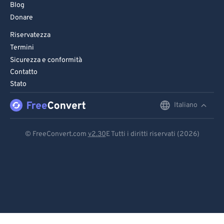
Blog
Donare
Riservatezza
Termini
Sicurezza e conformità
Contatto
Stato
Italiano
English
Deutsch
© FreeConvert.com
v2.30
E Tutti i diritti riservati (2026)
Español
Français
Português
Italiano