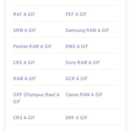
Foto
, Adobe
Photoshop Elements
, Roxio Creator
NXT Pro
e altri. Su macOS, utilizza i visualizzatori e
RAF A GIF
PEF A GIF
gli editor di immagini Adobe, incluso
Adobe
Illustrator
.
SRW A GIF
Samsung RAW A GIF
Sviluppato da:
CompuServe, Inc.
Pentax RAW A GIF
RW2 A GIF
Data di rilascio iniziale:
15 giugno 1987
CR2 A GIF
Sony RAW A GIF
Link utili:
https://en.wikipedia.org/wiki/GIF
RAW A GIF
DCR A GIF
ORF (Olympus Raw) A
Canon RAW A GIF
GIF
CR3 A GIF
DRF A GIF