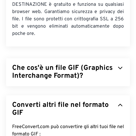
DESTINAZIONE è gratuito e funziona su qualsiasi
browser web. Garantiamo sicurezza e privacy dei
file. I file sono protetti con crittografia SSL a 256
bit e vengono eliminati automaticamente dopo
poche ore.
Che cos'è un file GIF (Graphics
Interchange Format)?
Il Graphics Interchange Format (GIF) è un tipo di
formato di file bitmap che si basa sui
pixel
per
Converti altri file nel formato
creare immagini semplici utilizzando il
modello di
colore RGB
GIF
. A differenza del formato di file
BMP
non compresso, il GIF utilizza
una compressione
senza perdita di dati
e supporta l'animazione senza
FreeConvert.com può convertire gli altri tuoi file nel
audio. L'uso più comune del GIF è in forma animata
formato GIF :