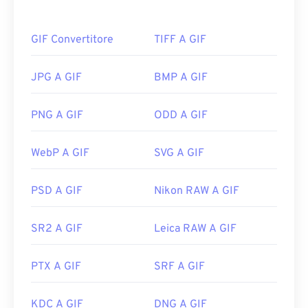
come pubblicità, risposte basate sulle emozioni sui
social media e meme, che spesso diventano virali
GIF Convertitore
TIFF A GIF
su Internet.
Come aprire un file GIF?
JPG A GIF
BMP A GIF
Quasi tutti i browser web supportano il formato
PNG A GIF
ODD A GIF
GIF, il che gli conferisce un netto vantaggio
rispetto ad altri formati di immagine, come PNG.
WebP A GIF
SVG A GIF
Inoltre, il formato GIF si apre sui dispositivi mobili
Apple, inclusi iPhone e iPad, il che lo rende più
diffuso di
Adobe Flash
.
PSD A GIF
Nikon RAW A GIF
SR2 A GIF
Leica RAW A GIF
Le GIF si aprono facilmente su quasi tutte le
applicazioni di visualizzazione immagini, browser
PTX A GIF
SRF A GIF
web e sistemi operativi. Per aprire una GIF per
modificarla, utilizza un'applicazione come
Adobe
Photoshop
. Su Windows, apri le GIF con
Microsoft
KDC A GIF
DNG A GIF