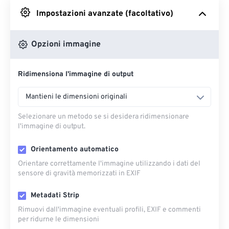
Impostazioni avanzate (facoltativo)
Da Google Drive
Opzioni immagine
Da OneDrive
Ridimensiona l'immagine di output
Dall'URL
Mantieni le dimensioni originali
Selezionare un metodo se si desidera ridimensionare
l'immagine di output.
Orientamento automatico
Orientare correttamente l'immagine utilizzando i dati del
sensore di gravità memorizzati in EXIF
Metadati Strip
Rimuovi dall'immagine eventuali profili, EXIF ​​e commenti
per ridurne le dimensioni