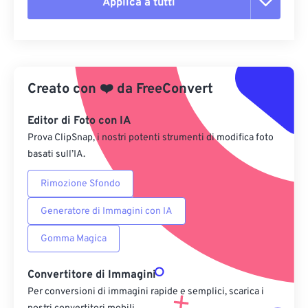
Applica a tutti
Reimposta tutte le opzioni
Applica da preimpostazione
Creato con
❤️
da
FreeConvert
Salva come predefinito
Editor di Foto con IA
Prova ClipSnap, i nostri potenti strumenti di modifica foto
basati sull’IA.
Rimozione Sfondo
Generatore di Immagini con IA
Gomma Magica
Convertitore di Immagini
Per conversioni di immagini rapide e semplici, scarica i