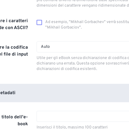
più comune diventi la dimensione base specificata e
dimensioni del carattere vengano ridimensionate 
re i caratteri
Ad esempio, "Mikhail Gorbachev" verrà sostitu
de con ASCII?
"Mikhail Gorbaciov".
Auto
re la codifica
l file di input
Utile per gli eBook senza dichiarazione di codifica 
dichiarano una errata. Questa opzione sovrascriverà
dichiarazioni di codifica esistenti.
etadati
 titolo dell'e-
book
Inserisci il titolo, massimo 100 caratteri