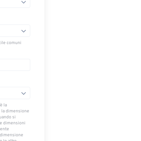
stile comuni
è la
 la dimensione
uando si
le dimensioni
mente
a dimensione