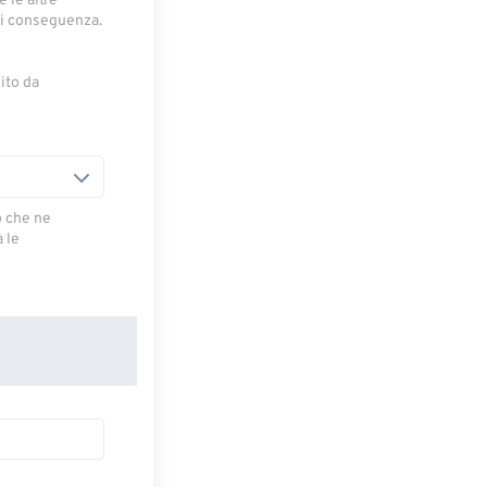
 le altre
di conseguenza.
ito da
o che ne
 le