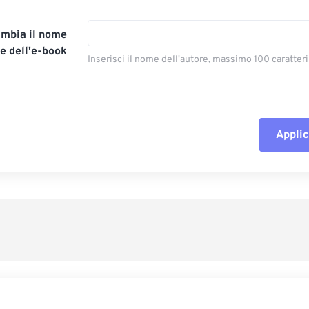
mbia il nome
re dell'e-book
Inserisci il nome dell'autore, massimo 100 caratteri
Applic
Reimposta tut
Applica da p
Salva come p