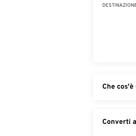
DESTINAZIONE
Che cos'è 
DjVu, pronuncia
ad alta risoluzi
elevata rispett
scansionati, il 
vantaggio di com