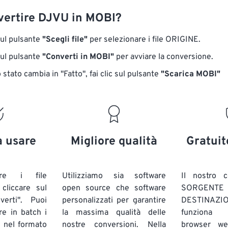
ertire DJVU in MOBI?
sul pulsante
"Scegli file"
per selezionare i file ORIGINE.
sul pulsante
"Converti in MOBI"
per avviare la conversione.
stato cambia in "Fatto", fai clic sul pulsante
"Scarica MOBI"
a usare
Migliore qualità
Gratuit
are i file
Utilizziamo sia software
Il nostro c
liccare sul
open source che software
SORG
verti". Puoi
personalizzati per garantire
DESTINAZION
ire in batch
i
la massima qualità delle
funziona 
E
nel formato
nostre conversioni. Nella
browser we