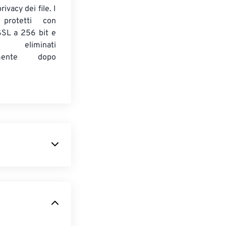
ivacy dei file. I
 protetti con
 SSL a 256 bit e
 eliminati
amente dopo
er le immagini
sione molto più
di documenti
DjVu ha il
gio è che per