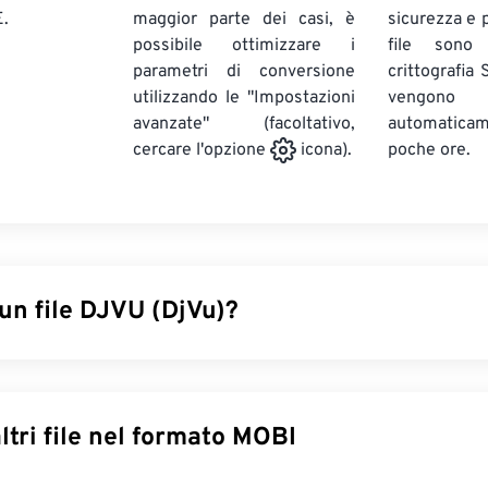
.
maggior parte dei casi, è
sicurezza e pr
possibile ottimizzare i
file sono
parametri di conversione
crittografia
utilizzando le "Impostazioni
vengono
avanzate" (facoltativo,
automatic
poche ore.
cercare l'opzione
icona).
un file DJVU (DjVu)?
to déjà vu, è un tipo di file che offre una forte compressione p
one. Sebbene simile ai file
TIFF
e
PDF
, DjVu offre una compres
o a entrambi. L'uso più comune dei file DJVU è l'archiviazione 
Converti altri file nel formato MOBI
che lo rende più un tipo di file documento che un file immagine. 
primere i file senza sacrificare la qualità. Tuttavia, lo svantag