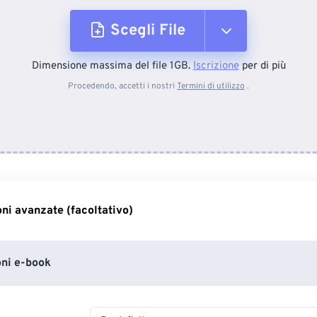
Scegli File
Dimensione massima del file 1GB.
Iscrizione
per di più
Dal dispositivo
Procedendo, accetti i nostri
Termini di utilizzo
.
Da Dropbox
Da Google Drive
ni avanzate (facoltativo)
Da OneDrive
ni e-book
Dall'URL