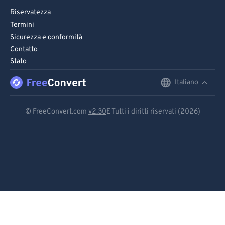
Riservatezza
Termini
Sicurezza e conformità
Contatto
Stato
Italiano
English
Deutsch
© FreeConvert.com
v2.30
E Tutti i diritti riservati (2026)
Español
Français
Português
Italiano
Dutch