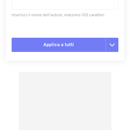
Inserisci il nome dell'autore, massimo 100 caratteri
Applica a tutti
Reimposta tutte le opzioni
Applica da preimpostazione
Salva come predefinito