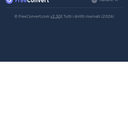
Italiano
English
Deutsch
© FreeConvert.com
v2.30
E Tutti i diritti riservati (2026)
Español
Français
Português
Italiano
Dutch
日本語
简体中文
繁體中文
한국어