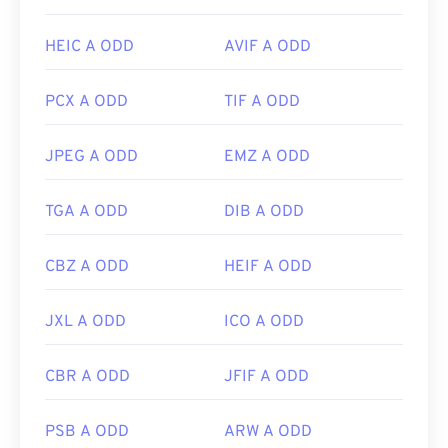
Per un elenco dei programmi che aprono i file DjVu,
visita
DjVu.org
. Sono inoltre disponibili diversi
HEIC A ODD
AVIF A ODD
programmi per convertire i file DjVu. Tra i
convertitori multipiattaforma c'è anche
DjVu in PDF
PCX A ODD
TIF A ODD
. È inoltre disponibile un convertitore specifico per
pagina che consente di impostare il livello di
JPEG A ODD
EMZ A ODD
qualità e compressione. Il nome di questo
programma è DjVu Converter.
TGA A ODD
DIB A ODD
Sviluppato da:
AT&T Labs
CBZ A ODD
HEIF A ODD
Versione iniziale:
1996
Link utili:
JXL A ODD
ICO A ODD
https://www.lifewire.com/djvu-file-2620674
CBR A ODD
JFIF A ODD
https://filext.com/file-extension/DJVU
PSB A ODD
ARW A ODD