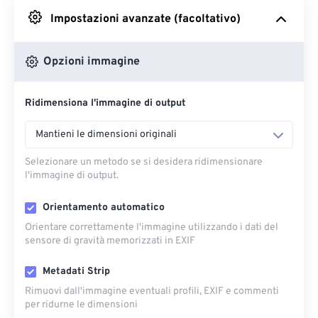
Impostazioni avanzate (facoltativo)
Da Google Drive
Opzioni immagine
Da OneDrive
Ridimensiona l'immagine di output
Dall'URL
Mantieni le dimensioni originali
Selezionare un metodo se si desidera ridimensionare
l'immagine di output.
Orientamento automatico
Orientare correttamente l'immagine utilizzando i dati del
sensore di gravità memorizzati in EXIF
Metadati Strip
Rimuovi dall'immagine eventuali profili, EXIF ​​e commenti
per ridurne le dimensioni