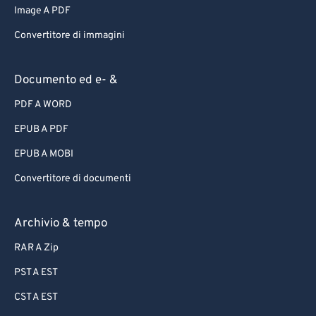
Image A PDF
Convertitore di immagini
Documento ed e- &
PDF A WORD
EPUB A PDF
EPUB A MOBI
Convertitore di documenti
Archivio & tempo
RAR A Zip
PST A EST
CST A EST