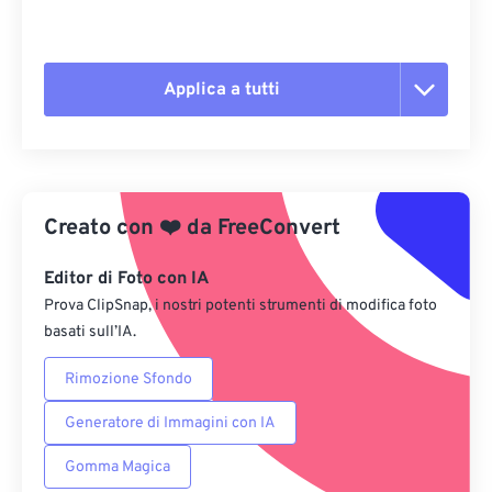
Applica a tutti
Reimposta tutte le opzioni
Applica da preimpostazione
Creato con
❤️
da
FreeConvert
Salva come predefinito
Editor di Foto con IA
Prova ClipSnap, i nostri potenti strumenti di modifica foto
basati sull’IA.
Rimozione Sfondo
Generatore di Immagini con IA
Gomma Magica