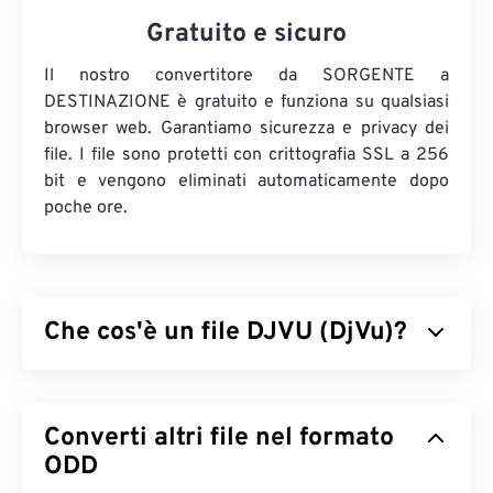
Gratuito e sicuro
Il nostro convertitore da SORGENTE a
DESTINAZIONE è gratuito e funziona su qualsiasi
browser web. Garantiamo sicurezza e privacy dei
file. I file sono protetti con crittografia SSL a 256
bit e vengono eliminati automaticamente dopo
poche ore.
Che cos'è un file DJVU (DjVu)?
DjVu, pronunciato déjà vu, è un tipo di file che offre
una forte compressione per le immagini ad alta
Converti altri file nel formato
risoluzione. Sebbene simile ai file
TIFF
e
PDF
, DjVu
offre una compressione molto più elevata rispetto
ODD
a entrambi. L'uso più comune dei file DJVU è