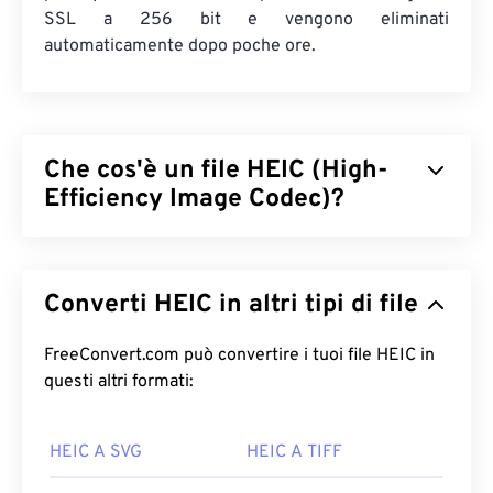
SSL a 256 bit e vengono eliminati
automaticamente dopo poche ore.
Che cos'è un file HEIC (High-
Efficiency Image Codec)?
High Efficiency Image Codec (HEIC) è una variante
di HEIF adottata da Apple nel 2017 con il lancio
di
Converti HEIC in altri tipi di file
iOS 11.
Il vantaggio principale di HEIC è che occupa
meno spazio rispetto a JPEG (JPG) senza
compromettere la qualità dell'immagine. Sia HEIC
FreeConvert.com può convertire i tuoi file HEIC in
che HEIF si basano su
questi altri formati:
High Efficiency Video Coding
(HEVC)
.
HEIC A SVG
HEIC A TIFF
Come aprire un file HEIC?