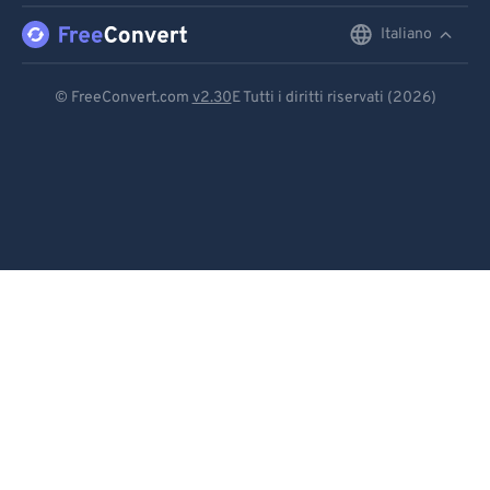
Italiano
English
Deutsch
© FreeConvert.com
v2.30
E Tutti i diritti riservati (2026)
Español
Français
Português
Italiano
Dutch
日本語
简体中文
繁體中文
한국어