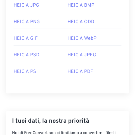
HEIC si apre per impostazione predefinita su
Apple
HEIC A JPG
HEIC A BMP
iOS
e applicazioni e sistemi operativi correlati,
come
macOS
,
iOS 11
,
macOS High Sierra
,
Apple
HEIC A PNG
HEIC A ODD
Photos
e
Apple Preview
. Anche
il sistema
operativo Android
supporta HEIC. Su Microsoft
HEIC A GIF
HEIC A WebP
Windows, apri HEIC con
Zoner Photo Studio
.
Il miglior programma alternativo per aprire HEIC è
HEIC A PSD
HEIC A JPEG
XnView MP
, che funziona su tutte le piattaforme.
Sviluppato da:
Moving Picture Experts Group
HEIC A PS
HEIC A PDF
(MPEG)
Versione iniziale:
2013
I tuoi dati, la nostra priorità
Noi di FreeConvert non ci limitiamo a convertire i file: li