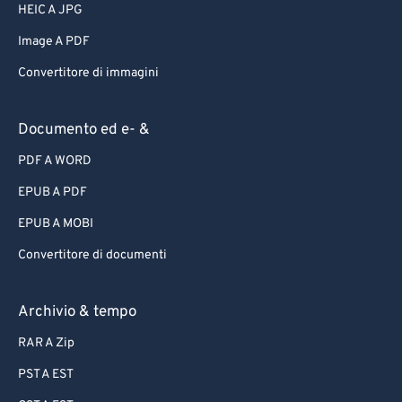
HEIC A JPG
Image A PDF
Convertitore di immagini
Documento ed e- &
PDF A WORD
EPUB A PDF
EPUB A MOBI
Convertitore di documenti
Archivio & tempo
RAR A Zip
PST A EST