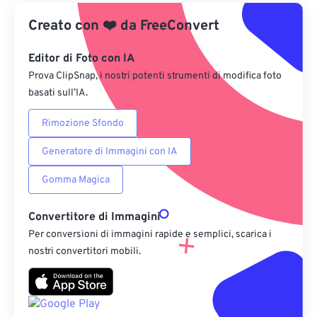
Creato con
❤️
Da Google Drive
da
FreeConvert
Editor di Foto con IA
Da OneDrive
Prova ClipSnap, i nostri potenti strumenti di modifica foto
basati sull’IA.
Dall'URL
Rimozione Sfondo
Generatore di Immagini con IA
Gomma Magica
Convertitore di Immagini
Per conversioni di immagini rapide e semplici, scarica i
nostri convertitori mobili.