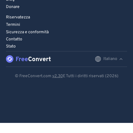
Donare
Riservatezza
Termini
Sicurezza e conformità
Contatto
Stato
Italiano
English
Deutsch
© FreeConvert.com
v2.30
E Tutti i diritti riservati (2026)
Español
Français
Português
Italiano
Dutch