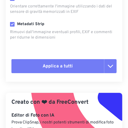
Orientare correttamente l'immagine utilizzando i dati del
sensore di gravità memorizzati in EXIF
Metadati Strip
Rimuovi dall'immagine eventuali profili, EXIF ​​e commenti
per ridurne le dimensioni
Applica a tutti
Reimposta tutte le opzioni
Applica da preimpostazione
Creato con
❤️
da
FreeConvert
Salva come predefinito
Editor di Foto con IA
Prova ClipSnap, i nostri potenti strumenti di modifica foto