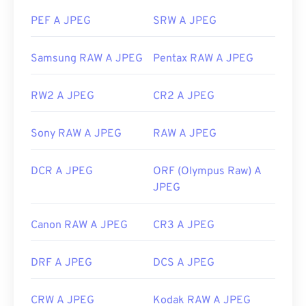
Sviluppato da:
Joint Photographic Experts Group
PEF A JPEG
SRW A JPEG
Data di rilascio iniziale:
18 settembre 1992
Samsung RAW A JPEG
Pentax RAW A JPEG
Link utili:
https://en.wikipedia.org/wiki/JPEG
RW2 A JPEG
CR2 A JPEG
https://www.lifewire.com/jpg-jpeg-file-4139913
Sony RAW A JPEG
RAW A JPEG
DCR A JPEG
ORF (Olympus Raw) A
JPEG
Canon RAW A JPEG
CR3 A JPEG
DRF A JPEG
DCS A JPEG
CRW A JPEG
Kodak RAW A JPEG