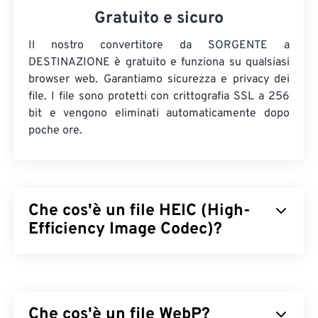
Gratuito e sicuro
Il nostro convertitore da SORGENTE a
DESTINAZIONE è gratuito e funziona su qualsiasi
browser web. Garantiamo sicurezza e privacy dei
file. I file sono protetti con crittografia SSL a 256
bit e vengono eliminati automaticamente dopo
poche ore.
Che cos'è un file HEIC (High-
Efficiency Image Codec)?
High Efficiency Image Codec (HEIC) è una variante
di HEIF adottata da Apple nel 2017 con il lancio
di
iOS 11.
Il vantaggio principale di HEIC è che occupa
Che cos'è un file WebP?
meno spazio rispetto a JPEG (JPG) senza