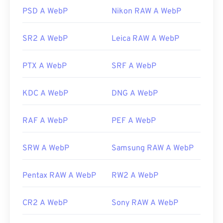
Pixelmator
e
Photopea
. Prova anche
Corel
PSD A WebP
Nikon RAW A WebP
PaintShop Pro
. Prima di utilizzare
IrfanView
,
Windows Photo Viewer
e
Adobe Photoshop
,
assicurati di installare i plugin per l'apertura di
SR2 A WebP
Leica RAW A WebP
WebP.
PTX A WebP
SRF A WebP
Sviluppato da:
Google
Versione iniziale:
settembre 2010
KDC A WebP
DNG A WebP
Link utili:
Articolo di Google Developer sulla compressione
RAF A WebP
PEF A WebP
WebP
Strumenti WebP correlati:
SRW A WebP
Samsung RAW A WebP
Utilizza il nostro
Selettore colori
per scegliere i
colori dalle immagini WebP
Pentax RAW A WebP
RW2 A WebP
CR2 A WebP
Sony RAW A WebP