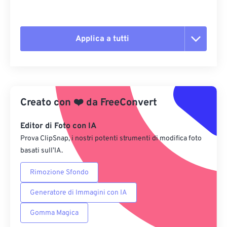
Applica a tutti
Reimposta tutte le opzioni
Applica da preimpostazione
Creato con
❤️
da
FreeConvert
Salva come predefinito
Editor di Foto con IA
Prova ClipSnap, i nostri potenti strumenti di modifica foto
basati sull’IA.
Rimozione Sfondo
Generatore di Immagini con IA
Gomma Magica