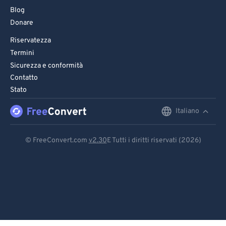
Blog
Donare
Riservatezza
Termini
Sicurezza e conformità
Contatto
Stato
Italiano
English
Deutsch
© FreeConvert.com
v2.30
E Tutti i diritti riservati (2026)
Español
Français
Português
Italiano