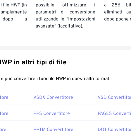
i file HWP (in
possibile ottimizzare i
a 256 bi
ampiamente
parametri di conversione
eliminati a
) dopo la
utilizzando le "Impostazioni
dopo poche 
avanzate" (facoltativo).
onverti HWP in altri tipi di file
FreeConvert.com può convertire i tuoi file HWP in questi altri formati:
tore
VSDX Convertitore
VSD Convertito
tore
PPS Convertitore
PAGES Converti
ore
PPTM Convertitore
DOT Convertito