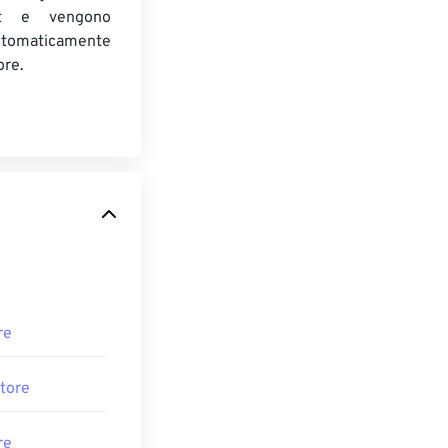
t e vengono
utomaticamente
ore.
re
tore
re