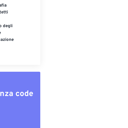
afia
tetti
o degli
e
cazione
enza code