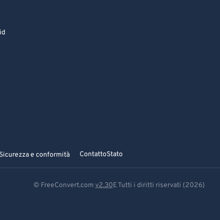
id
Contatto
Stato
Sicurezza e conformità
© FreeConvert.com
v2.30
E Tutti i diritti riservati (2026)