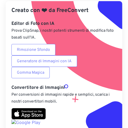
Creato con
❤️
Da Google Drive
da
FreeConvert
Editor di Foto con IA
Da OneDrive
Prova ClipSnap, i nostri potenti strumenti di modifica foto
basati sull’IA.
Dall'URL
Rimozione Sfondo
Generatore di Immagini con IA
Gomma Magica
Convertitore di Immagini
Per conversioni di immagini rapide e semplici, scarica i
nostri convertitori mobili.