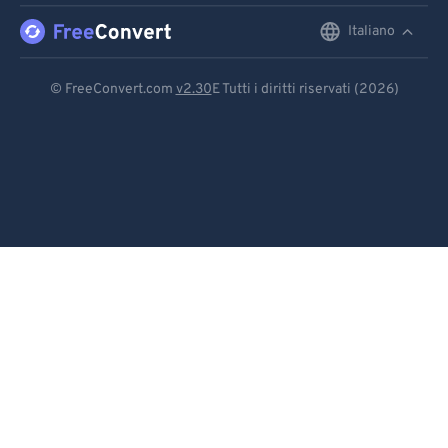
Italiano
English
Deutsch
© FreeConvert.com
v2.30
E Tutti i diritti riservati (2026)
Español
Français
Português
Italiano
Dutch
日本語
简体中文
繁體中文
한국어