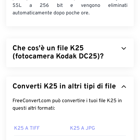
SSL a 256 bit e vengono eliminati
automaticamente dopo poche ore.
Che cos'è un file K25
(fotocamera Kodak DC25)?
Kodak DC25 Camera (K25) è un formato file
RAW
obsoleto. Era il formato file proprietario per la
Converti K25 in altri tipi di file
fotocamera
DC25
di Kodak, che includeva un
sensore CCD (charge-coupled device) da
493 x
373 pixel. Negli anni '90 e 2000, era uno dei tipi di
FreeConvert.com può convertire i tuoi file K25 in
file RAW prodotti dalle fotocamere digitali
questi altri formati:
compatte
della serie DC di Kodak
.
K25 A TIFF
K25 A JPG
Come aprire un file K25?