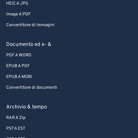
HEIC A JPG
Image A PDF
Convertitore di immagini
Documento ed e- &
PDF A WORD
EPUB A PDF
EPUB A MOBI
Convertitore di documenti
Archivio & tempo
RAR A Zip
PST A EST