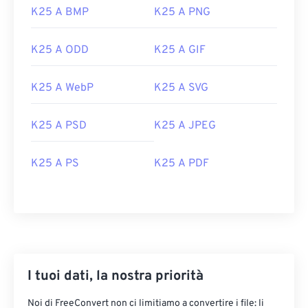
Sono disponibili diverse opzioni per aprire i file
K25 A BMP
K25 A PNG
K25. Su tutte le piattaforme, il visualizzatore
migliore è
XnView MP
. Su Microsoft Windows
K25 A ODD
K25 A GIF
(Windows), è altamente consigliato
ACDSee Photo
Manager
. Su macOS, usa
PhotoScape X per Mac
.
K25 A WebP
K25 A SVG
Su Linux/Unix, prova
darktable
, che è open
source, multipiattaforma e gratuito.
K25 A PSD
K25 A JPEG
Per convertire K25, puoi usare il convertitore
K25-
JPG
di FreeConvert.com. Se utilizzi un sistema
K25 A PS
K25 A PDF
operativo Linux/Unix, converti K25 in DCR usando
darktable
. Su Windows, usa
BatchPhoto
per
convertire K25 in
JPEG (JPG)
.
Sviluppato da:
Kodak
Versione iniziale:
1996
I tuoi dati, la nostra priorità
Noi di FreeConvert non ci limitiamo a convertire i file: li