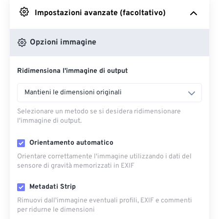
Impostazioni avanzate (facoltativo)
Da Google Drive
Opzioni immagine
Da OneDrive
Ridimensiona l'immagine di output
Dall'URL
Mantieni le dimensioni originali
Selezionare un metodo se si desidera ridimensionare
l'immagine di output.
Orientamento automatico
Orientare correttamente l'immagine utilizzando i dati del
sensore di gravità memorizzati in EXIF
Metadati Strip
Rimuovi dall'immagine eventuali profili, EXIF ​​e commenti
per ridurne le dimensioni