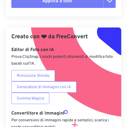
Applica a tutti
Reimposta tutte le opzioni
Applica da preimpostazione
Creato con
❤️
da
FreeConvert
Salva come predefinito
Editor di Foto con IA
Prova ClipSnap, i nostri potenti strumenti di modifica foto
basati sull’IA.
Rimozione Sfondo
Generatore di Immagini con IA
Gomma Magica
Convertitore di Immagini
Per conversioni di immagini rapide e semplici, scarica i