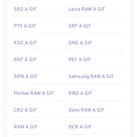
SR2 A GIF
Leica RAW A GIF
Le GIF si aprono facilmente su quasi tutte le
applicazioni di visualizzazione immagini, browser
PTX A GIF
SRF A GIF
web e sistemi operativi. Per aprire una GIF per
modificarla, utilizza un'applicazione come
Adobe
Photoshop
. Su Windows, apri le GIF con
Microsoft
KDC A GIF
DNG A GIF
Foto
, Adobe
Photoshop Elements
, Roxio Creator
NXT Pro
e altri. Su macOS, utilizza i visualizzatori e
RAF A GIF
PEF A GIF
gli editor di immagini Adobe, incluso
Adobe
Illustrator
.
SRW A GIF
Samsung RAW A GIF
Sviluppato da:
CompuServe, Inc.
Pentax RAW A GIF
RW2 A GIF
Data di rilascio iniziale:
15 giugno 1987
CR2 A GIF
Sony RAW A GIF
Link utili:
https://en.wikipedia.org/wiki/GIF
RAW A GIF
DCR A GIF