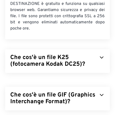
DESTINAZIONE è gratuito e funziona su qualsiasi
browser web. Garantiamo sicurezza e privacy dei
file. I file sono protetti con crittografia SSL a 256
bit e vengono eliminati automaticamente dopo
poche ore.
Che cos'è un file K25
(fotocamera Kodak DC25)?
Kodak DC25 Camera (K25) è un formato file
RAW
obsoleto. Era il formato file proprietario per la
fotocamera
DC25
di Kodak, che includeva un
Che cos'è un file GIF (Graphics
sensore CCD (charge-coupled device) da
493 x
373 pixel. Negli anni '90 e 2000, era uno dei tipi di
Interchange Format)?
file RAW prodotti dalle fotocamere digitali
compatte
della serie DC di Kodak
.
Il Graphics Interchange Format (GIF) è un tipo di