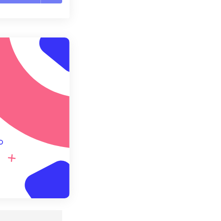
te le opzioni
reimpostazione
redefinito