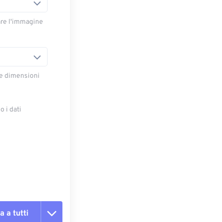
are l'immagine
le dimensioni
 i dati
e
a a tutti