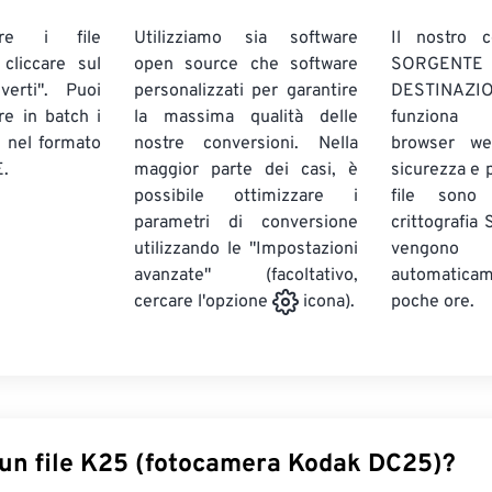
are i file
Utilizziamo sia software
Il nostro c
liccare sul
open source che software
SORG
verti". Puoi
personalizzati per garantire
DESTINAZION
ire in batch
i
la massima qualità delle
funziona 
E
nel formato
nostre conversioni. Nella
browser we
.
maggior parte dei casi, è
sicurezza e pr
possibile ottimizzare i
file sono
parametri di conversione
crittografia
utilizzando le "Impostazioni
vengono
avanzate" (facoltativo,
automatic
poche ore.
cercare l'opzione
icona).
 un file K25 (fotocamera Kodak DC25)?