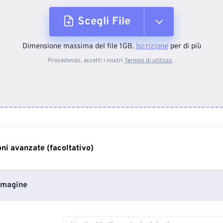
Scegli File
Dimensione massima del file 1GB.
Iscrizione
per di più
Dal dispositivo
Procedendo, accetti i nostri
Termini di utilizzo
.
Da Dropbox
Da Google Drive
ni avanzate (facoltativo)
Da OneDrive
mmagine
Dall'URL