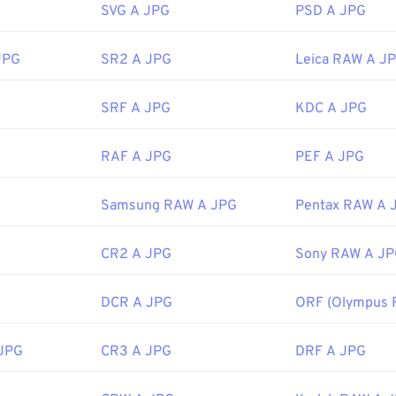
SVG A JPG
PSD A JPG
di immagini, nell'editor di immagini o nel browser web predefini
pplicazione specifica con cui aprire il file, fare clic con il pulsa
nare "Apri con" per effettuare la selezione.
JPG
SR2 A JPG
Leica RAW A J
prono automaticamente sui browser web più diffusi come
Chrom
icrosoft come
Microsoft Foto
e sulle applicazioni Mac OS come
SRF A JPG
KDC A JPG
are le immagini JPEG, utilizza il nostro strumento
Image Resi
RAF A JPG
PEF A JPG
Joint Photographic Experts Group
 iniziale:
18 settembre 1992
Samsung RAW A JPG
Pentax RAW A 
correlati:
ro
Selettore colori
per scegliere i colori dalle immagini
CR2 A JPG
Sony RAW A J
DCR A JPG
ORF (Olympus 
JPG
CR3 A JPG
DRF A JPG