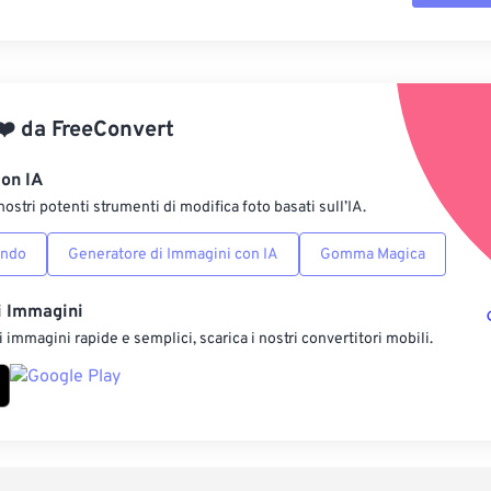
Reimposta tut
Applica da p
❤️
da
FreeConvert
Salva come p
con IA
nostri potenti strumenti di modifica foto basati sull’IA.
ondo
Generatore di Immagini con IA
Gomma Magica
i Immagini
 immagini rapide e semplici, scarica i nostri convertitori mobili.