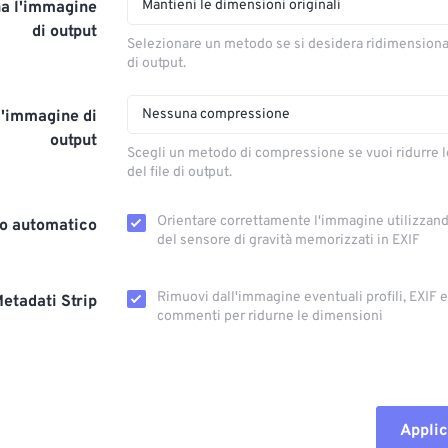
Mantieni le dimensioni originali
a l'immagine
di output
Selezionare un metodo se si desidera ridimension
di output.
Nessuna compressione
l'immagine di
output
Scegli un metodo di compressione se vuoi ridurre 
del file di output.
Orientare correttamente l'immagine utilizzando
o automatico
del sensore di gravità memorizzati in EXIF
Rimuovi dall'immagine eventuali profili, EXIF ​​
etadati Strip
commenti per ridurne le dimensioni
Applic