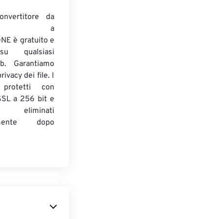
onvertitore da
ENTE a
E è gratuito e
su qualsiasi
b. Garantiamo
ivacy dei file. I
 protetti con
 SSL a 256 bit e
 eliminati
amente dopo