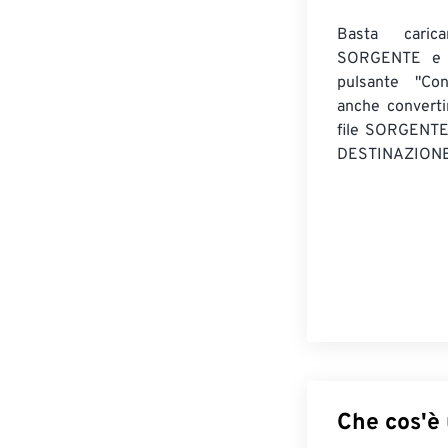
Basta caric
SORGENTE e c
pulsante "Con
anche convert
file SORGENT
DESTINAZIONE
Che cos'è