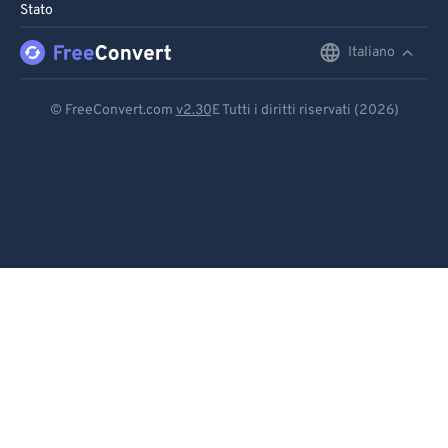
Stato
Italiano
English
Deutsch
© FreeConvert.com
v2.30
E Tutti i diritti riservati (2026)
Español
Français
Português
Italiano
Dutch
日本語
简体中文
繁體中文