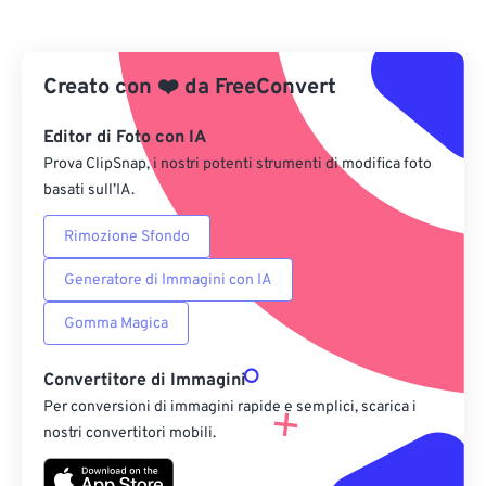
Da Dropbox
Creato con
❤️
Da Google Drive
da
FreeConvert
Editor di Foto con IA
Da OneDrive
Prova ClipSnap, i nostri potenti strumenti di modifica foto
basati sull’IA.
Dall'URL
Rimozione Sfondo
Generatore di Immagini con IA
Gomma Magica
Convertitore di Immagini
Per conversioni di immagini rapide e semplici, scarica i
nostri convertitori mobili.