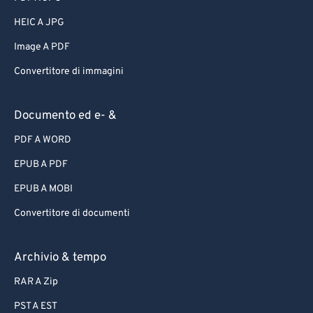
HEIC A JPG
Image A PDF
Convertitore di immagini
Documento ed e- &
PDF A WORD
EPUB A PDF
EPUB A MOBI
Convertitore di documenti
Archivio & tempo
RAR A Zip
PST A EST