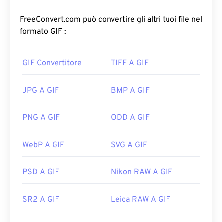
non compresso, il GIF utilizza
una compressione
senza perdita di dati
e supporta l'animazione senza
FreeConvert.com può convertire gli altri tuoi file nel
audio. L'uso più comune del GIF è in forma animata
formato GIF :
come pubblicità, risposte basate sulle emozioni sui
social media e meme, che spesso diventano virali
GIF Convertitore
TIFF A GIF
su Internet.
Come aprire un file GIF?
JPG A GIF
BMP A GIF
Quasi tutti i browser web supportano il formato
PNG A GIF
ODD A GIF
GIF, il che gli conferisce un netto vantaggio
rispetto ad altri formati di immagine, come PNG.
WebP A GIF
SVG A GIF
Inoltre, il formato GIF si apre sui dispositivi mobili
Apple, inclusi iPhone e iPad, il che lo rende più
diffuso di
Adobe Flash
.
PSD A GIF
Nikon RAW A GIF
SR2 A GIF
Leica RAW A GIF
Le GIF si aprono facilmente su quasi tutte le
applicazioni di visualizzazione immagini, browser