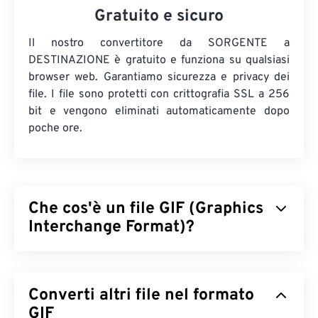
Gratuito e sicuro
Il nostro convertitore da SORGENTE a
DESTINAZIONE è gratuito e funziona su qualsiasi
browser web. Garantiamo sicurezza e privacy dei
file. I file sono protetti con crittografia SSL a 256
bit e vengono eliminati automaticamente dopo
poche ore.
Che cos'è un file GIF (Graphics
Interchange Format)?
Il Graphics Interchange Format (GIF) è un tipo di
formato di file bitmap che si basa sui
pixel
per
Converti altri file nel formato
creare immagini semplici utilizzando il
modello di
colore RGB
GIF
. A differenza del formato di file
BMP