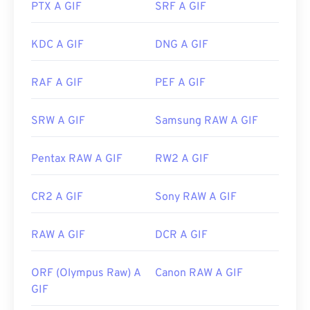
PTX A GIF
SRF A GIF
web e sistemi operativi. Per aprire una GIF per
modificarla, utilizza un'applicazione come
Adobe
Photoshop
. Su Windows, apri le GIF con
Microsoft
KDC A GIF
DNG A GIF
Foto
, Adobe
Photoshop Elements
, Roxio Creator
NXT Pro
e altri. Su macOS, utilizza i visualizzatori e
RAF A GIF
PEF A GIF
gli editor di immagini Adobe, incluso
Adobe
Illustrator
.
SRW A GIF
Samsung RAW A GIF
Sviluppato da:
CompuServe, Inc.
Pentax RAW A GIF
RW2 A GIF
Data di rilascio iniziale:
15 giugno 1987
CR2 A GIF
Sony RAW A GIF
Link utili:
https://en.wikipedia.org/wiki/GIF
RAW A GIF
DCR A GIF
ORF (Olympus Raw) A
Canon RAW A GIF
GIF