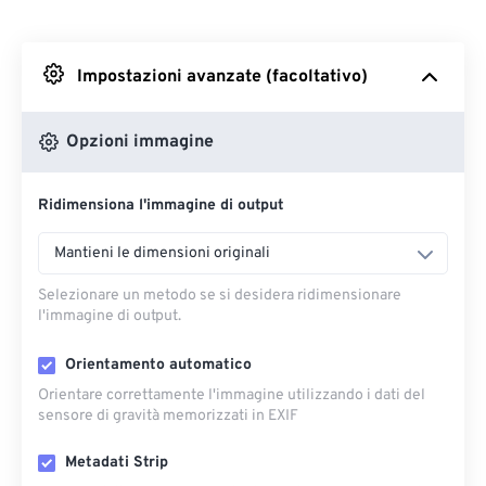
Da Dropbox
Impostazioni avanzate (facoltativo)
Da Google Drive
Opzioni immagine
Da OneDrive
Ridimensiona l'immagine di output
Dall'URL
Mantieni le dimensioni originali
Selezionare un metodo se si desidera ridimensionare
l'immagine di output.
Orientamento automatico
Orientare correttamente l'immagine utilizzando i dati del
sensore di gravità memorizzati in EXIF
Metadati Strip