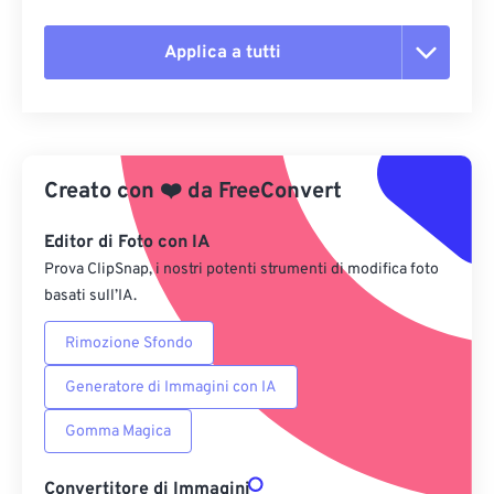
Applica a tutti
Reimposta tutte le opzioni
Applica da preimpostazione
Creato con
❤️
da
FreeConvert
Salva come predefinito
Editor di Foto con IA
Prova ClipSnap, i nostri potenti strumenti di modifica foto
basati sull’IA.
Rimozione Sfondo
Generatore di Immagini con IA
Gomma Magica
Convertitore di Immagini