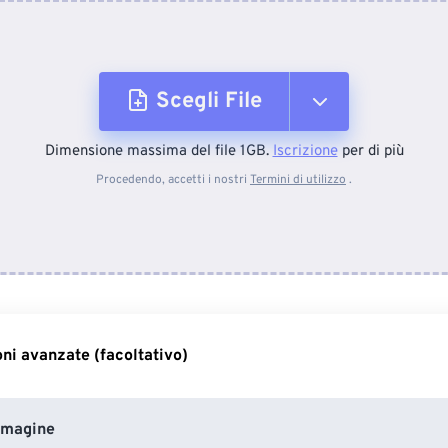
Scegli File
Dimensione massima del file 1GB.
Iscrizione
per di più
Dal dispositivo
Procedendo, accetti i nostri
Termini di utilizzo
.
Da Dropbox
Da Google Drive
ni avanzate (facoltativo)
Da OneDrive
mmagine
Dall'URL