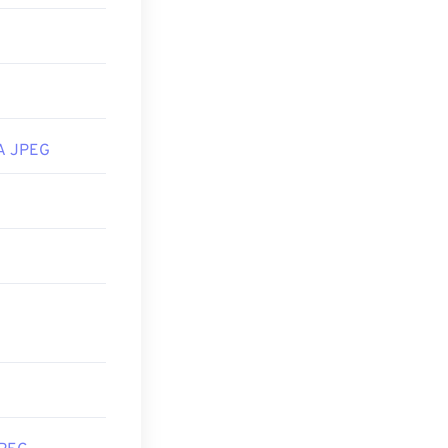
ome
, sulle
Apple Preview
.
A JPEG