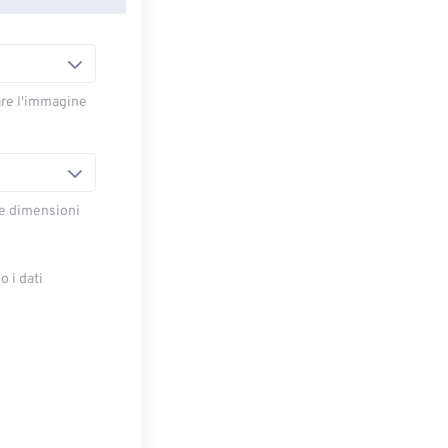
are l'immagine
le dimensioni
 i dati
e