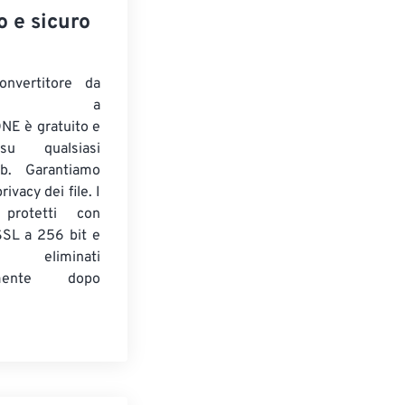
o e sicuro
onvertitore da
ENTE a
E è gratuito e
su qualsiasi
b. Garantiamo
ivacy dei file. I
 protetti con
 SSL a 256 bit e
 eliminati
amente dopo