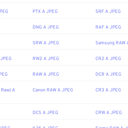
aprono automaticamente sui browser Web più diffusi, come
Chr
icrosoft come
Microsoft Foto
e sulle applicazioni Mac OS come
JPEG
PTX A JPEG
SRF A JPEG
Joint Photographic Experts Group
DNG A JPEG
RAF A JPEG
 iniziale:
18 settembre 1992
SRW A JPEG
Samsung RAW 
ipedia.org/wiki/JPEG
 JPEG
RW2 A JPEG
CR2 A JPEG
fewire.com/jpg-jpeg-file-4139913
JPEG
RAW A JPEG
DCR A JPEG
 Raw) A
Canon RAW A JPEG
CR3 A JPEG
DCS A JPEG
CRW A JPEG