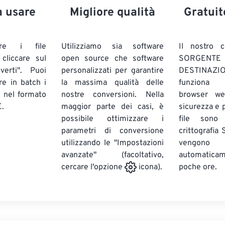
a usare
Migliore qualità
Gratuit
are i file
Utilizziamo sia software
Il nostro c
liccare sul
open source che software
SORG
verti". Puoi
personalizzati per garantire
DESTINAZION
ire in batch
i
la massima qualità delle
funziona 
E
nel formato
nostre conversioni. Nella
browser we
.
maggior parte dei casi, è
sicurezza e pr
possibile ottimizzare i
file sono
parametri di conversione
crittografia
utilizzando le "Impostazioni
vengono
avanzate" (facoltativo,
automatic
poche ore.
cercare l'opzione
icona).