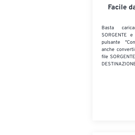
Facile d
Basta caric
SORGENTE e c
pulsante "Con
anche convert
file SORGENT
DESTINAZIONE