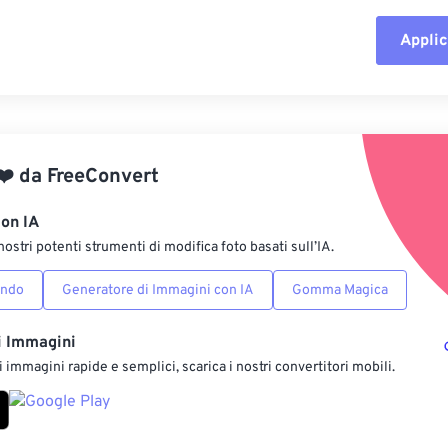
Applic
Reimposta tut
Applica da p
❤️
da
FreeConvert
Salva come p
con IA
nostri potenti strumenti di modifica foto basati sull’IA.
ondo
Generatore di Immagini con IA
Gomma Magica
i Immagini
 immagini rapide e semplici, scarica i nostri convertitori mobili.