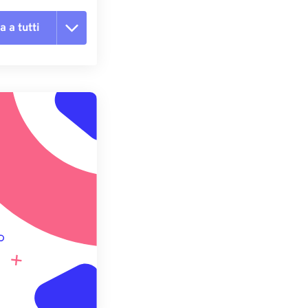
a a tutti
te le opzioni
reimpostazione
redefinito