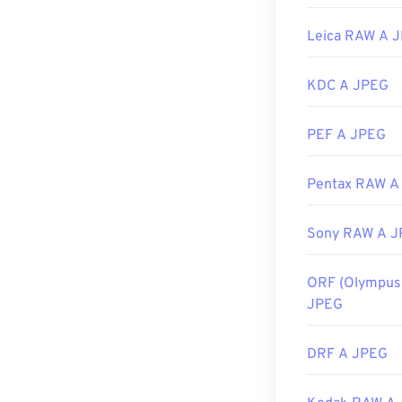
I file JPEG si 
applicazioni M
Leica RAW A 
Sviluppato da:
KDC A JPEG
Data di rilascio
Link utili:
PEF A JPEG
https://en.wik
Pentax RAW A
https://www.li
Sony RAW A 
ORF (Olympus
JPEG
DRF A JPEG