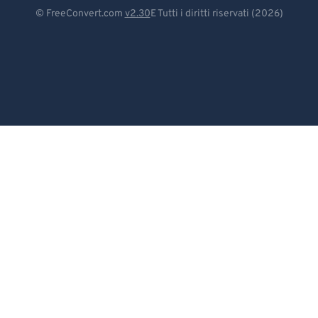
Deutsch
© FreeConvert.com
v2.30
E Tutti i diritti riservati (2026)
Español
Français
Português
Italiano
Dutch
日本語
简体中文
繁體中文
한국어
Svenska