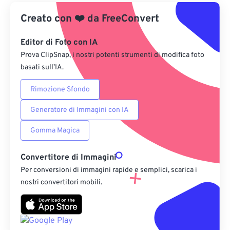
Creato con
❤️
Da Google Drive
da
FreeConvert
Editor di Foto con IA
Da OneDrive
Prova ClipSnap, i nostri potenti strumenti di modifica foto
basati sull’IA.
Dall'URL
Rimozione Sfondo
Generatore di Immagini con IA
Gomma Magica
Convertitore di Immagini
Per conversioni di immagini rapide e semplici, scarica i
nostri convertitori mobili.