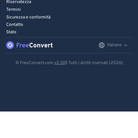
Riservatezza
Termini
Sicurezza e conformità
Contatto
Stato
Italiano
English
Deutsch
© FreeConvert.com
v2.30
E Tutti i diritti riservati (2026)
Español
Français
Português
Italiano
Dutch
日本語