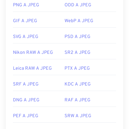
Come aprire un file JPEG?
PNG A JPEG
ODD A JPEG
Quasi tutti i programmi e le applicazioni di
GIF A JPEG
WebP A JPEG
visualizzazione delle immagini riconoscono e
possono aprire i file JPEG. Un semplice doppio clic
SVG A JPEG
PSD A JPEG
sul file JPEG solitamente lo apre nel visualizzatore
di immagini, nell'editor di immagini o nel browser
Nikon RAW A JPEG
SR2 A JPEG
web predefinito. Per selezionare un'applicazione
specifica con cui aprire il file, fare clic con il
pulsante destro del mouse e selezionare "Apri con"
Leica RAW A JPEG
PTX A JPEG
per effettuare la selezione.
I file JPEG si aprono automaticamente sui browser
SRF A JPEG
KDC A JPEG
Web più diffusi, come
Chrome
, sulle applicazioni
Microsoft come
Microsoft Foto
e sulle applicazioni
DNG A JPEG
RAF A JPEG
Mac OS come
Apple Preview
.
Sviluppato da:
Joint Photographic Experts Group
PEF A JPEG
SRW A JPEG
Data di rilascio iniziale:
18 settembre 1992