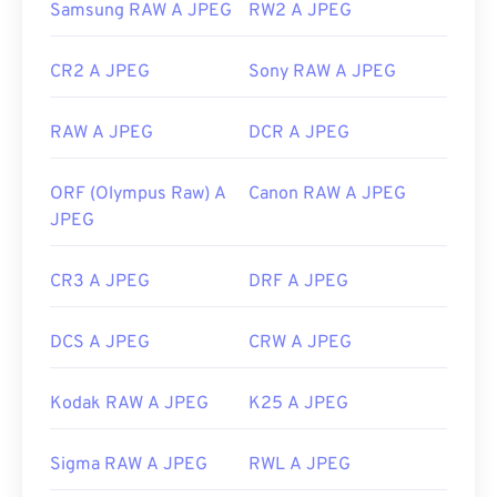
Samsung RAW A JPEG
RW2 A JPEG
Link utili:
https://en.wikipedia.org/wiki/JPEG
CR2 A JPEG
Sony RAW A JPEG
https://www.lifewire.com/jpg-jpeg-file-4139913
RAW A JPEG
DCR A JPEG
ORF (Olympus Raw) A
Canon RAW A JPEG
JPEG
CR3 A JPEG
DRF A JPEG
DCS A JPEG
CRW A JPEG
Kodak RAW A JPEG
K25 A JPEG
Sigma RAW A JPEG
RWL A JPEG