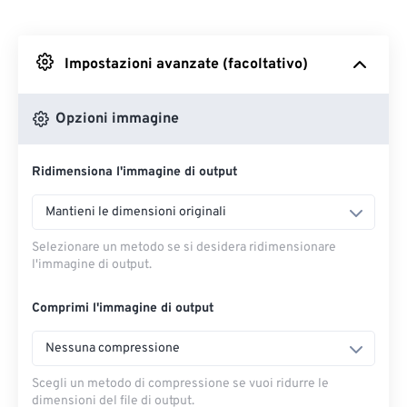
Da Dropbox
Impostazioni avanzate (facoltativo)
Da Google Drive
Opzioni immagine
Da OneDrive
Ridimensiona l'immagine di output
Dall'URL
Mantieni le dimensioni originali
Selezionare un metodo se si desidera ridimensionare
l'immagine di output.
Comprimi l'immagine di output
Nessuna compressione
Scegli un metodo di compressione se vuoi ridurre le
dimensioni del file di output.