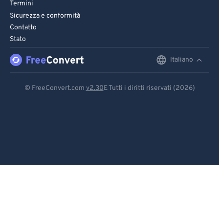
Termini
Sicurezza e conformità
Contatto
Stato
Italiano
English
Deutsch
© FreeConvert.com
v2.30
E Tutti i diritti riservati (2026)
Español
Français
Português
Italiano
Dutch
日本語