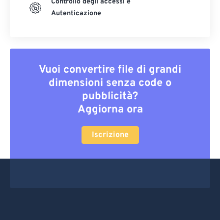
Controllo degli accessi e
Autenticazione
Vuoi convertire file di grandi
dimensioni senza code o
pubblicità?
Aggiorna ora
Iscrizione