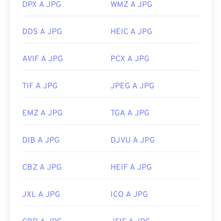
DPX A JPG
WMZ A JPG
Data di rilascio iniziale:
18 settembre 1992
Strumenti JPG correlati:
DDS A JPG
HEIC A JPG
Utilizza il nostro
Selettore colori
per scegliere i
AVIF A JPG
PCX A JPG
colori dalle immagini
TIF A JPG
JPEG A JPG
EMZ A JPG
TGA A JPG
DIB A JPG
DJVU A JPG
CBZ A JPG
HEIF A JPG
JXL A JPG
ICO A JPG