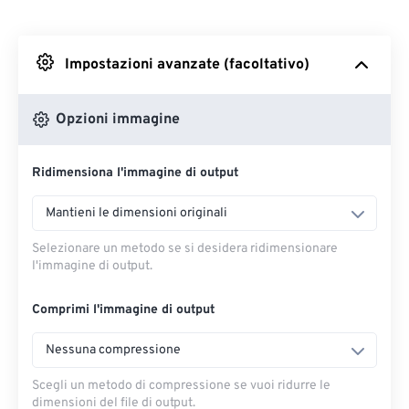
Da Dropbox
Impostazioni avanzate (facoltativo)
Da Google Drive
Opzioni immagine
Da OneDrive
Ridimensiona l'immagine di output
Dall'URL
Mantieni le dimensioni originali
Selezionare un metodo se si desidera ridimensionare
l'immagine di output.
Comprimi l'immagine di output
Nessuna compressione
Scegli un metodo di compressione se vuoi ridurre le
dimensioni del file di output.