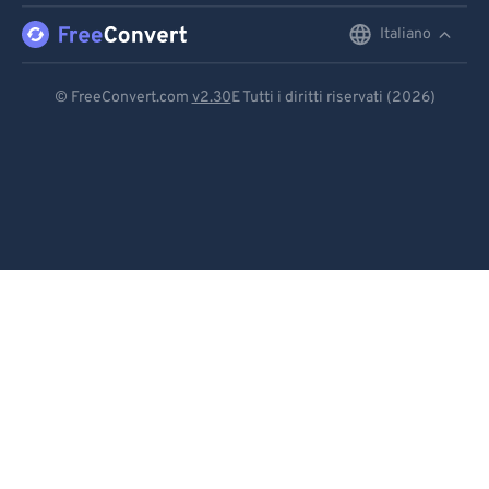
Italiano
English
Deutsch
© FreeConvert.com
v2.30
E Tutti i diritti riservati (2026)
Español
Français
Português
Italiano
Dutch
日本語
简体中文
繁體中文
한국어