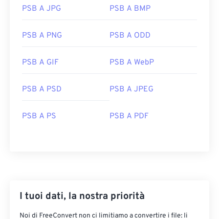
PSB A JPG
PSB A BMP
Come aprire un file PSB?
PSB A PNG
PSB A ODD
Adobe Photoshop è il programma principale da
utilizzare per aprire i file PSB. È anche il
PSB A GIF
PSB A WebP
programma migliore per convertire i file PSB in
altri formati, come GIF, JPG, EPS, PNG e molti altri.
È anche possibile convertire un file PSB senza
PSB A PSD
PSB A JPEG
usare Photoshop con i convertitori di
FreeConvert.com, come
PSB in JPG
o
PSB in PDF
.
PSB A PS
PSB A PDF
Sviluppato da:
Adobe Inc.
Data di rilascio iniziale:
19 febbraio 1990
Link utili:
https://www.adobe.com/devnet-
I tuoi dati, la nostra priorità
apps/photoshop/fileformatashtml/#50577409_72092
Noi di FreeConvert non ci limitiamo a convertire i file: li