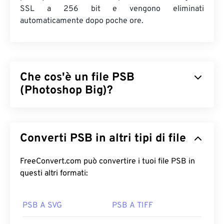
SSL a 256 bit e vengono eliminati
automaticamente dopo poche ore.
Che cos'è un file PSB
(Photoshop Big)?
I file Photoshop Big (PSB) sono
quasi identici
ai file
Adobe PSD, tranne per il fatto che supportano file
Converti PSB in altri tipi di file
molto più grandi. Qualsiasi file Photoshop di
dimensioni superiori a due gigabyte (GB) può
essere salvato come PSB. Inoltre, PSB può avere
FreeConvert.com può convertire i tuoi file PSB in
fino a 300.000 pixel, mentre il file PSD è limitato a
questi altri formati:
30.000. PSB supporta tutte le stesse funzionalità
di Photoshop di PSD, il che lo rende un'opzione
PSB A SVG
PSB A TIFF
interessante per la gestione di file Photoshop di
grandi dimensioni.