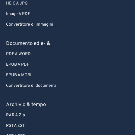
HEIC A JPG
Image A PDF
Convertitore di immagini
Documento ed e- &
PDF A WORD
EPUB A PDF
EPUB A MOBI
Convertitore di documenti
Archivio & tempo
RAR A Zip
PST A EST