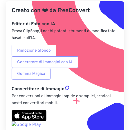
Creato con
❤️
Da Google Drive
da
FreeConvert
Editor di Foto con IA
Da OneDrive
Prova ClipSnap, i nostri potenti strumenti di modifica foto
basati sull’IA.
Dall'URL
Rimozione Sfondo
Generatore di Immagini con IA
Gomma Magica
Convertitore di Immagini
Per conversioni di immagini rapide e semplici, scarica i
nostri convertitori mobili.