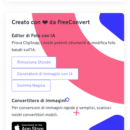
Reimposta tutte le opzioni
Applica da preimpostazione
Creato con
❤️
da
FreeConvert
Salva come predefinito
Editor di Foto con IA
Prova ClipSnap, i nostri potenti strumenti di modifica foto
basati sull’IA.
Rimozione Sfondo
Generatore di Immagini con IA
Gomma Magica
Convertitore di Immagini
Per conversioni di immagini rapide e semplici, scarica i
nostri convertitori mobili.