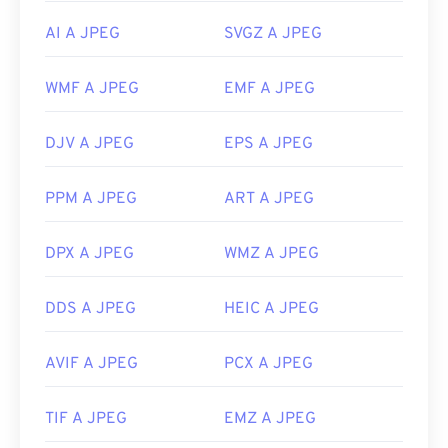
specifica con cui aprire il file, fare clic con il
pulsante destro del mouse e selezionare "Apri con"
AI A JPEG
SVGZ A JPEG
per effettuare la selezione.
I file JPEG si aprono automaticamente sui browser
WMF A JPEG
EMF A JPEG
Web più diffusi, come
Chrome
, sulle applicazioni
Microsoft come
Microsoft Foto
e sulle applicazioni
DJV A JPEG
EPS A JPEG
Mac OS come
Apple Preview
.
Sviluppato da:
Joint Photographic Experts Group
PPM A JPEG
ART A JPEG
Data di rilascio iniziale:
18 settembre 1992
DPX A JPEG
WMZ A JPEG
Link utili:
https://en.wikipedia.org/wiki/JPEG
DDS A JPEG
HEIC A JPEG
https://www.lifewire.com/jpg-jpeg-file-4139913
AVIF A JPEG
PCX A JPEG
TIF A JPEG
EMZ A JPEG