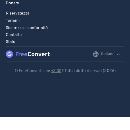
Donare
Riservatezza
Termini
Sicurezza e conformità
Contatto
Stato
Italiano
English
Deutsch
© FreeConvert.com
v2.30
E Tutti i diritti riservati (2026)
Español
Français
Português
Italiano
Dutch