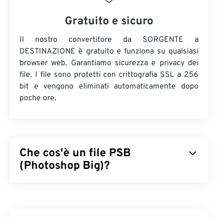
Gratuito e sicuro
Il nostro convertitore da SORGENTE a
DESTINAZIONE è gratuito e funziona su qualsiasi
browser web. Garantiamo sicurezza e privacy dei
file. I file sono protetti con crittografia SSL a 256
bit e vengono eliminati automaticamente dopo
poche ore.
Che cos'è un file PSB
(Photoshop Big)?
I file Photoshop Big (PSB) sono
quasi identici
ai file
Adobe PSD, tranne per il fatto che supportano file
molto più grandi. Qualsiasi file Photoshop di