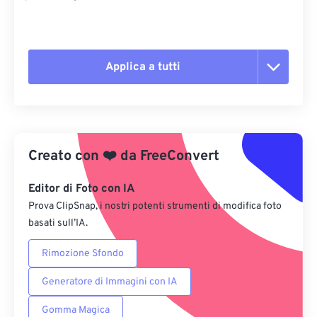
Applica a tutti
Reimposta tutte le opzioni
Applica da preimpostazione
Creato con
❤️
da
FreeConvert
Salva come predefinito
Editor di Foto con IA
Prova ClipSnap, i nostri potenti strumenti di modifica foto
basati sull’IA.
Rimozione Sfondo
Generatore di Immagini con IA
Gomma Magica