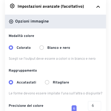
Impostazioni avanzate (facoltativo)
Da Google Drive
Opzioni immagine
Da OneDrive
Modalità colore
Dall'URL
Colorato
Bianco e nero
Scegli se l'output deve essere a colori o in bianco e nero
Raggruppamento
Accatastati
Ritagliare
Le forme devono essere impilate l'una sull'altra o disgiunte?
Precisione del colore
6