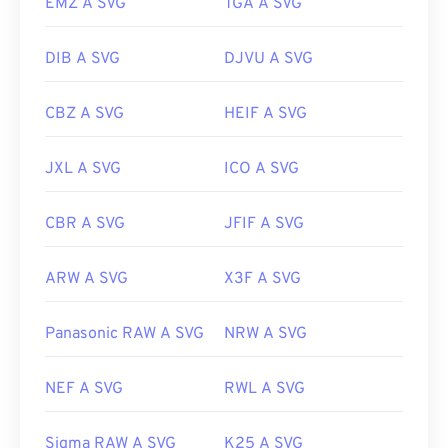
EMZ A SVG
TGA A SVG
Sviluppato da:
World Wide Web Consortium (W3C)
DIB A SVG
DJVU A SVG
Data di rilascio iniziale:
4 settembre 2001
Link utili:
CBZ A SVG
HEIF A SVG
https://www.lifewire.com/svg-file-4120603
JXL A SVG
ICO A SVG
https://en.wikipedia.org/wiki/Scalable_Vector_Graphics
CBR A SVG
JFIF A SVG
ARW A SVG
X3F A SVG
Panasonic RAW A SVG
NRW A SVG
NEF A SVG
RWL A SVG
Sigma RAW A SVG
K25 A SVG