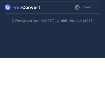
Italiano
English
Deutsch
© FreeConvert.com
v2.30
E Tutti i diritti riservati (2026)
Español
Français
Português
Italiano
Dutch
日本語
简体中文
繁體中文
한국어