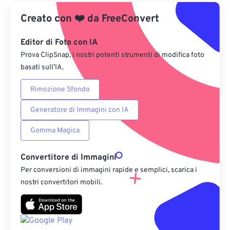
Creato con
❤️
Da Google Drive
da
FreeConvert
Editor di Foto con IA
Da OneDrive
Prova ClipSnap, i nostri potenti strumenti di modifica foto
basati sull’IA.
Dall'URL
Rimozione Sfondo
Generatore di Immagini con IA
Gomma Magica
Convertitore di Immagini
Per conversioni di immagini rapide e semplici, scarica i
nostri convertitori mobili.