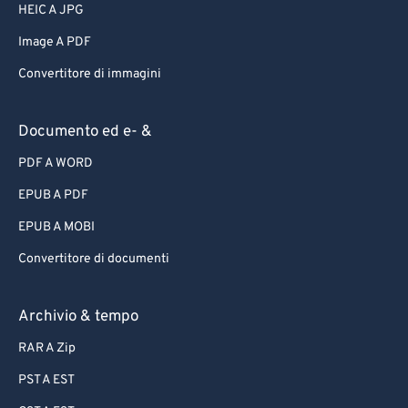
HEIC A JPG
Image A PDF
Convertitore di immagini
Documento ed e- &
PDF A WORD
EPUB A PDF
EPUB A MOBI
Convertitore di documenti
Archivio & tempo
RAR A Zip
PST A EST