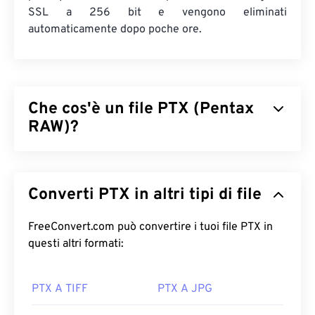
SSL a 256 bit e vengono eliminati
automaticamente dopo poche ore.
Che cos'è un file PTX (Pentax
RAW)?
Pentax RAW (PTX) è un formato di file immagine di
grandi dimensioni, non modificato e non
Converti PTX in altri tipi di file
compresso, prodotto da alcune
fotocamere digitali
Pentax
. Lavorare con un'immagine RAW offre
immagini di alta qualità, la possibilità di recuperare
FreeConvert.com può convertire i tuoi file PTX in
informazioni, facilità di correzione e molti altri
questi altri formati:
vantaggi
e
benefici
.
PTX A TIFF
PTX A JPG
Come aprire un file PTX?