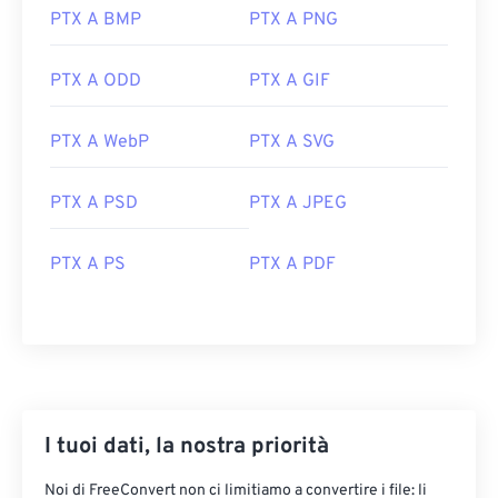
I migliori programmi per aprire i file PTX sono
PTX A BMP
PTX A PNG
progettati per funzionare su Microsoft Windows.
Provate prima
ACDSee Photo Manager
, che è il
PTX A ODD
PTX A GIF
programma predefinito per aprire questo formato
di file. Un'altra ottima opzione è
HDR Darkroom
.
PTX A WebP
PTX A SVG
Per convertire PTX in JPEG (JPG), utilizzare
PTX in
JPG
,
BatchPhoto
o
HDR Darkroom
. Per creare un
PTX A PSD
PTX A JPEG
PDF, utilizzare
PTX in PDF
o
Adobe InDesign
.
Sviluppato da:
Ricoh Imaging Company, LTD.
PTX A PS
PTX A PDF
Data di rilascio iniziale: 18 settembre 1992
Utilizza sempre l'
editor HTML online
per scrivere
articoli perfetti per il tuo sito web!
I tuoi dati, la nostra priorità
Noi di FreeConvert non ci limitiamo a convertire i file: li