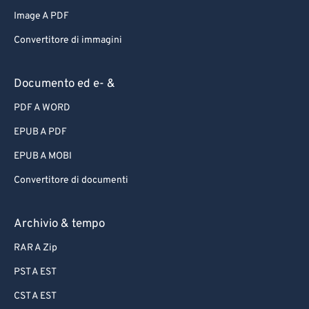
Image A PDF
Convertitore di immagini
Documento ed e- &
PDF A WORD
EPUB A PDF
EPUB A MOBI
Convertitore di documenti
Archivio & tempo
RAR A Zip
PST A EST
CST A EST