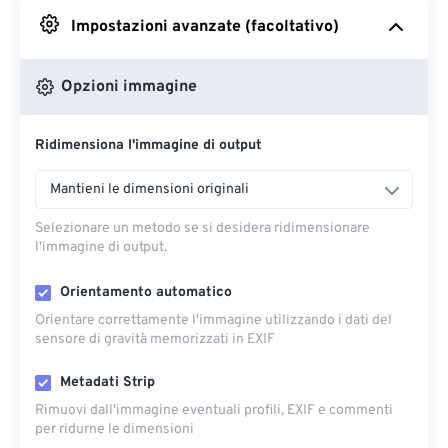
Impostazioni avanzate (facoltativo)
Da Google Drive
Opzioni immagine
Da OneDrive
Ridimensiona l'immagine di output
Dall'URL
Mantieni le dimensioni originali
Selezionare un metodo se si desidera ridimensionare
l'immagine di output.
Orientamento automatico
Orientare correttamente l'immagine utilizzando i dati del
sensore di gravità memorizzati in EXIF
Metadati Strip
Rimuovi dall'immagine eventuali profili, EXIF ​​e commenti
per ridurne le dimensioni