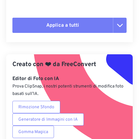
Applica a tutti
Reimposta tutte le opzioni
Applica da preimpostazione
Creato con
❤️
da
FreeConvert
Salva come predefinito
Editor di Foto con IA
Prova ClipSnap, i nostri potenti strumenti di modifica foto
basati sull’IA.
Rimozione Sfondo
Generatore di Immagini con IA
Gomma Magica