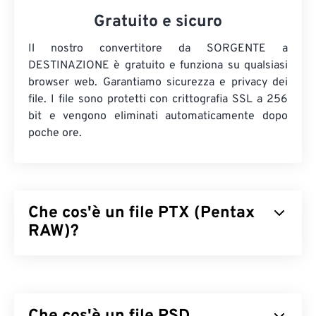
Gratuito e sicuro
Il nostro convertitore da SORGENTE a
DESTINAZIONE è gratuito e funziona su qualsiasi
browser web. Garantiamo sicurezza e privacy dei
file. I file sono protetti con crittografia SSL a 256
bit e vengono eliminati automaticamente dopo
poche ore.
Che cos'è un file PTX (Pentax
RAW)?
Pentax RAW (PTX) è un formato di file immagine di
grandi dimensioni, non modificato e non
compresso, prodotto da alcune
fotocamere digitali
Pentax
. Lavorare con un'immagine RAW offre