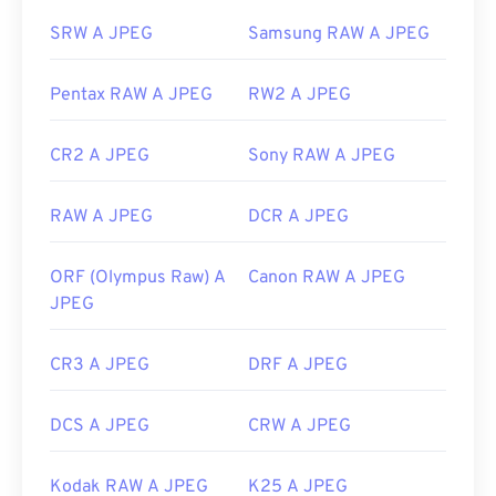
Sviluppato da:
Joint Photographic Experts Group
SRW A JPEG
Samsung RAW A JPEG
Data di rilascio iniziale:
18 settembre 1992
Pentax RAW A JPEG
RW2 A JPEG
Link utili:
https://en.wikipedia.org/wiki/JPEG
CR2 A JPEG
Sony RAW A JPEG
https://www.lifewire.com/jpg-jpeg-file-4139913
RAW A JPEG
DCR A JPEG
ORF (Olympus Raw) A
Canon RAW A JPEG
JPEG
CR3 A JPEG
DRF A JPEG
DCS A JPEG
CRW A JPEG
Kodak RAW A JPEG
K25 A JPEG