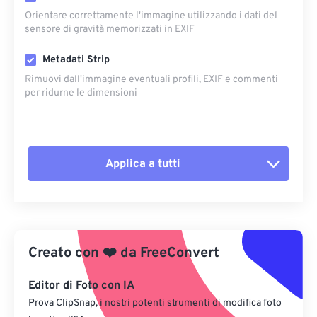
Orientare correttamente l'immagine utilizzando i dati del
sensore di gravità memorizzati in EXIF
Metadati Strip
Rimuovi dall'immagine eventuali profili, EXIF ​​e commenti
per ridurne le dimensioni
Applica a tutti
Reimposta tutte le opzioni
Applica da preimpostazione
Creato con
❤️
da
FreeConvert
Salva come predefinito
Editor di Foto con IA
Prova ClipSnap, i nostri potenti strumenti di modifica foto