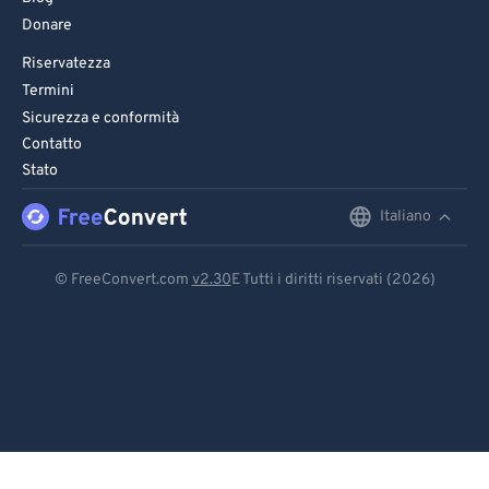
Donare
Riservatezza
Termini
Sicurezza e conformità
Contatto
Stato
Italiano
English
Deutsch
© FreeConvert.com
v2.30
E Tutti i diritti riservati (2026)
Español
Français
Português
Italiano
Dutch