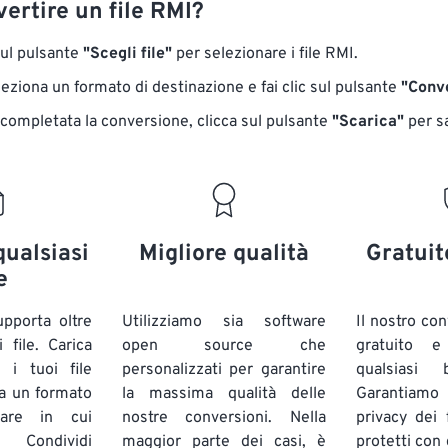
ertire un file RMI?
sul pulsante
"Scegli file"
per selezionare i file RMI.
eziona un formato di destinazione e fai clic sul pulsante
"Conve
 completata la conversione, clicca sul pulsante
"Scarica"
​​per s
qualsiasi
Migliore qualità
Gratuit
e
pporta oltre
Utilizziamo sia software
Il nostro co
 file. Carica
open source che
gratuito 
 i tuoi file
personalizzati per garantire
qualsiasi
a un formato
la massima qualità delle
Garantiam
lare in cui
nostre conversioni. Nella
privacy dei f
 Condividi
maggior parte dei casi, è
protetti con 