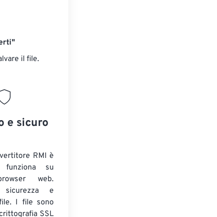
rti"
alvare il file.
o e sicuro
nvertitore RMI è
e funziona su
 browser web.
o sicurezza e
ile. I file sono
crittografia SSL