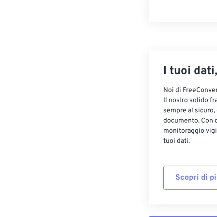
I tuoi dati
Noi di FreeConvert
Il nostro solido f
sempre al sicuro,
documento. Con cr
monitoraggio vigi
tuoi dati.
Scopri di p