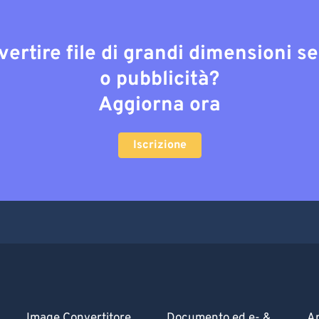
vertire file di grandi dimensioni s
o pubblicità?
Aggiorna ora
Iscrizione
Image Convertitore
Documento ed e- &
Ar