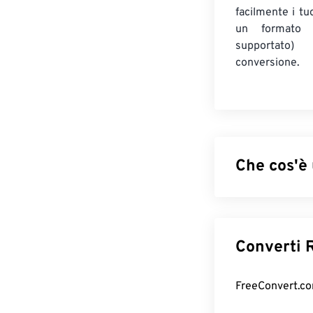
facilmente i tuo
un formato 
supportato
conversione.
Che cos'è
MIDI-Sequention
che esiste all'
del contenitore,
C
Inoltre, un file
che può conten
Come apri