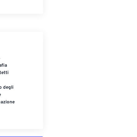
S
afia
tetti
o degli
e
cazione