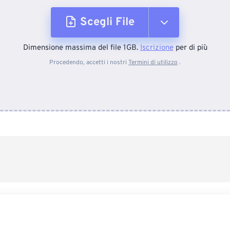
Scegli File
Dimensione massima del file 1GB.
Iscrizione
per di più
Dal dispositivo
Procedendo, accetti i nostri
Termini di utilizzo
.
Da Dropbox
Da Google Drive
Da OneDrive
Dall'URL