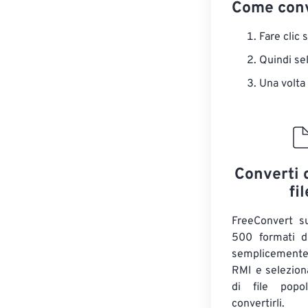
Come conv
Fare clic 
Quindi sel
Una volta
Converti 
fil
FreeConvert su
500 formati di
semplicemente
RMI e selezion
di file popo
convertirli.