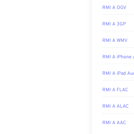
RMI A OGV
Il programma id
versatile per apr
RMI A 3GP
Su tutte le pia
Inoltre, su Win
RMI A WMV
Player
e
Notewo
Sviluppato da:
RMI A iPhone 
Data di uscita 
Link utili:
RMI A iPad Au
https://en.wiki
RMI A FLAC
https://www.mid
RMI A ALAC
RMI A AAC