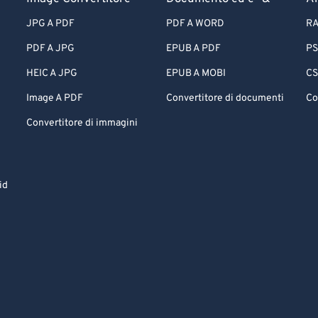
JPG A PDF
PDF A WORD
RA
PDF A JPG
EPUB A PDF
PS
HEIC A JPG
EPUB A MOBI
CS
Image A PDF
Convertitore di documenti
Co
Convertitore di immagini
id