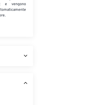
t e vengono
utomaticamente
ore.
ital Interface)
). All'interno
are commenti.
nti di RMI è