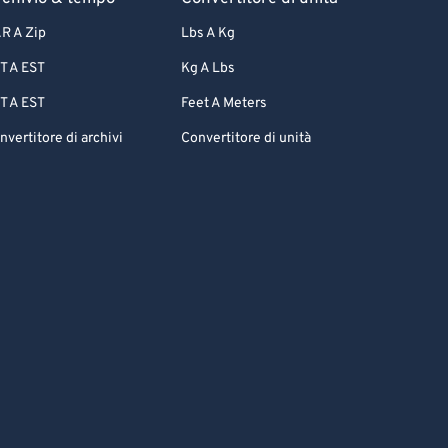
R A Zip
Lbs A Kg
T A EST
Kg A Lbs
T A EST
Feet A Meters
nvertitore di archivi
Convertitore di unità