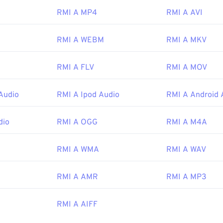
RMI A MP4
RMI A AVI
eale per aprire un file RMI è
Awave Studio
. Si tratta di uno s
ire file RMI e altri formati di file audio.
RMI A WEBM
RMI A MKV
ttaforme,
VLC Media Player
è un altro strumento infallibile per ap
dows, altre valide scelte sono
vanBasco's Karaoke Player
,
Wind
RMI A FLV
RMI A MOV
rthy Player
.
MIDI Manufacturers Association
Audio
RMI A Ipod Audio
RMI A Android 
iniziale:
1983
dio
RMI A OGG
RMI A M4A
pedia.org/wiki/MIDI
RMI A WMA
RMI A WAV
i.org/specifications
RMI A AMR
RMI A MP3
RMI A AIFF