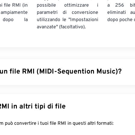
i file RMI (in
possibile ottimizzare i
a 256 bi
ampiamente
parametri di conversione
eliminati a
) dopo la
utilizzando le "Impostazioni
dopo poche 
avanzate" (facoltativo).
 un file RMI (MIDI-Sequention Music)?
 Music (RMI) è un formato di file MIDI (Musical Instrument Dig
interno di un contenitore
RIFF
(Resource Interchange File Format
 il ruolo del file RMI è quello di fornire istruzioni e memorizz
onverti RMI in altri tipi di file
 RMI non contiene dati audio. Una delle caratteristiche interessa
ere un file
DLS
(Downloadable Sounds).
FreeConvert.com può convertire i tuoi file RMI in questi altri formati:
re un file RMI?