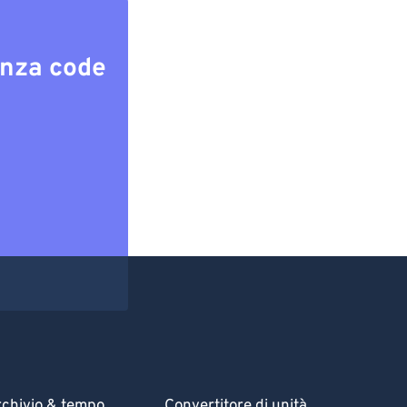
enza code
chivio & tempo
Convertitore di unità