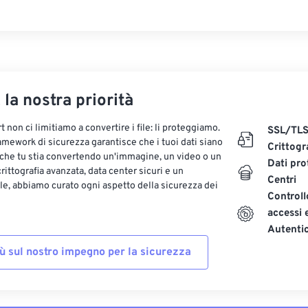
, la nostra priorità
 non ci limitiamo a convertire i file: li proteggiamo.
SSL/TL
ramework di sicurezza garantisce che i tuoi dati siano
Crittogr
 che tu stia convertendo un'immagine, un video o un
Dati pro
ittografia avanzata, data center sicuri e un
Centri
le, abbiamo curato ogni aspetto della sicurezza dei
Controll
accessi 
Autenti
iù sul nostro impegno per la sicurezza