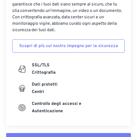
garantisce che i tuoi dati siano sempre al sicuro, che tu
13
13
13
13
13
13
13
13
stia convertendo un'immagine, un video o un documento.
14
14
14
14
14
14
14
14
Con crittografia avanzata, data center sicuri e un
monitoraggio vigile, abbiamo curato ogni aspetto della
15
15
15
15
15
15
15
15
sicurezza dei tuoi dati.
16
16
16
16
16
16
16
16
Scopri di più sul nostro impegno per la sicurezza
17
17
17
17
17
17
17
17
18
18
18
18
18
18
18
18
SSL/TLS
19
19
19
19
19
19
19
19
Crittografia
20
20
20
20
20
20
20
20
Dati protetti
21
21
21
21
21
21
21
21
Centri
22
22
22
22
22
22
22
22
Controllo degli accessi e
23
23
23
23
23
23
23
23
Autenticazione
24
24
24
24
24
24
25
25
25
25
25
25