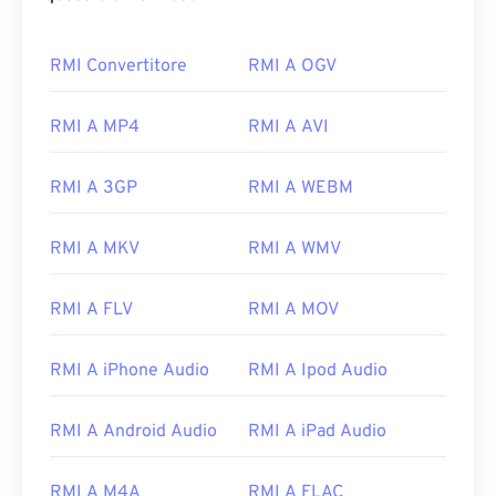
RMI Convertitore
RMI A OGV
RMI A MP4
RMI A AVI
RMI A 3GP
RMI A WEBM
RMI A MKV
RMI A WMV
RMI A FLV
RMI A MOV
RMI A iPhone Audio
RMI A Ipod Audio
RMI A Android Audio
RMI A iPad Audio
00
00
00
00
00
00
00
00
RMI A M4A
RMI A FLAC