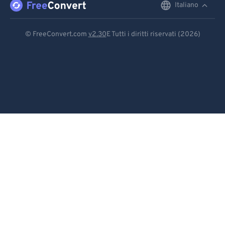
Italiano
English
92
92
Deutsch
93
93
© FreeConvert.com
v2.30
E Tutti i diritti riservati (2026)
94
94
Español
95
95
Français
96
96
Português
97
97
Italiano
98
98
99
99
Dutch
日本語
简体中文
繁體中文
한국어