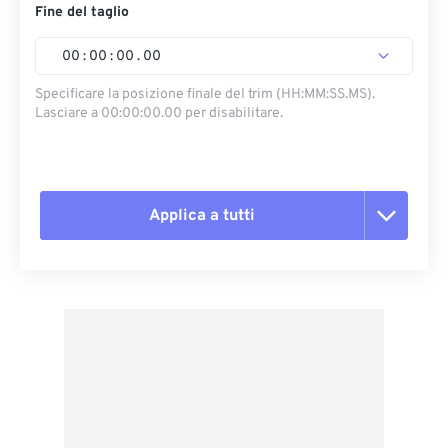
Fine del taglio
00
:
00
:
00
.
00
Specificare la posizione finale del trim (HH:MM:SS.MS).
Lasciare a 00:00:00.00 per disabilitare.
Applica a tutti
Reimposta tutte le opzioni
Applica da preimpostazione
Salva come predefinito