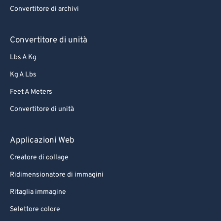
Convertitore di archivi
66
66
67
67
Convertitore di unità
68
68
Lbs A Kg
69
69
Kg A Lbs
70
70
Feet A Meters
71
71
Convertitore di unità
72
72
73
73
Applicazioni Web
74
74
Creatore di collage
75
75
Ridimensionatore di immagini
76
76
Ritaglia immagine
77
77
Selettore colore
78
78