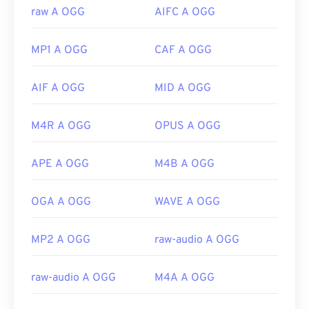
RealPlayer
,
Winamp
,
Xine
,
UltraMixer
e altri.
Karaoke Player
,
Windows Media Player
e
raw A OGG
AIFC A OGG
Noteworthy Player
In caso di necessità, puoi semplicemente aprire un
.
file OGG su
Google Drive
, disponibile su qualsiasi
Sviluppato da:
MIDI Manufacturers Association
MP1 A OGG
CAF A OGG
computer o dispositivo mobile dotato di un
Data di uscita iniziale:
1983
browser Internet. Tieni presente che i prodotti
AIF A OGG
MID A OGG
Apple non supportano OGG.
Link utili:
Sviluppato da:
Fondazione Xiph.Org
https://en.wikipedia.org/wiki/MIDI
M4R A OGG
OPUS A OGG
Versione iniziale:
2000
https://www.midi.org/specifications
Link utili:
APE A OGG
M4B A OGG
https://en.wikipedia.org/wiki/Ogg
OGA A OGG
WAVE A OGG
https://xiph.org/vorbis/
MP2 A OGG
raw-audio A OGG
raw-audio A OGG
M4A A OGG