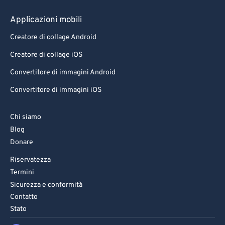
79
79
Applicazioni mobili
80
80
Creatore di collage Android
81
81
Creatore di collage iOS
82
82
Convertitore di immagini Android
83
83
Convertitore di immagini iOS
84
84
85
85
Chi siamo
Blog
86
86
Donare
87
87
Riservatezza
88
88
Termini
89
89
Sicurezza e conformità
Contatto
90
90
Stato
91
91