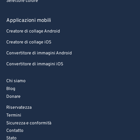
Selettore colore
78
78
79
79
Applicazioni mobili
80
80
Creatore di collage Android
81
81
Creatore di collage iOS
82
82
Convertitore di immagini Android
83
83
Convertitore di immagini iOS
84
84
85
85
Chi siamo
86
86
Blog
Donare
87
87
Riservatezza
88
88
Termini
89
89
Sicurezza e conformità
90
90
Contatto
Stato