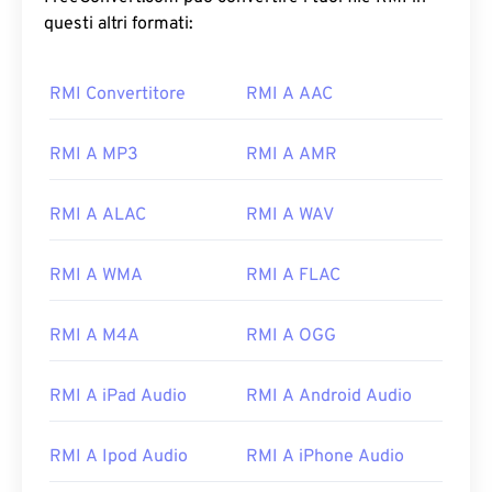
questi altri formati:
RMI Convertitore
RMI A AAC
RMI A MP3
RMI A AMR
RMI A ALAC
RMI A WAV
RMI A WMA
RMI A FLAC
RMI A M4A
RMI A OGG
RMI A iPad Audio
RMI A Android Audio
00
00
00
00
00
00
00
00
RMI A Ipod Audio
RMI A iPhone Audio