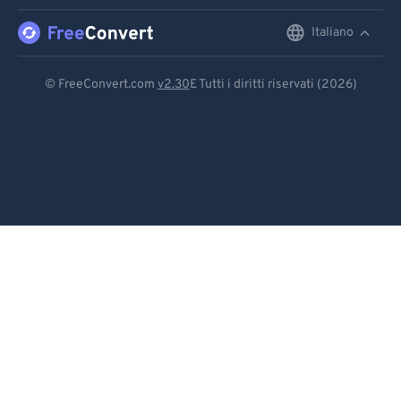
91
91
92
92
Italiano
English
93
93
Deutsch
© FreeConvert.com
v2.30
E Tutti i diritti riservati (2026)
94
94
Español
95
95
Français
96
96
Português
97
97
98
98
Italiano
99
99
Dutch
日本語
简体中文
繁體中文