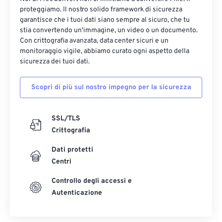
12
12
12
12
12
12
12
12
proteggiamo. Il nostro solido framework di sicurezza
13
13
13
13
13
13
13
13
garantisce che i tuoi dati siano sempre al sicuro, che tu
stia convertendo un'immagine, un video o un documento.
14
14
14
14
14
14
14
14
Con crittografia avanzata, data center sicuri e un
monitoraggio vigile, abbiamo curato ogni aspetto della
15
15
15
15
15
15
15
15
sicurezza dei tuoi dati.
16
16
16
16
16
16
16
16
17
17
17
17
17
17
17
17
Scopri di più sul nostro impegno per la sicurezza
18
18
18
18
18
18
18
18
SSL/TLS
19
19
19
19
19
19
19
19
Crittografia
20
20
20
20
20
20
20
20
Dati protetti
21
21
21
21
21
21
21
21
Centri
22
22
22
22
22
22
22
22
Controllo degli accessi e
23
23
23
23
23
23
23
23
Autenticazione
24
24
24
24
24
24
25
25
25
25
25
25