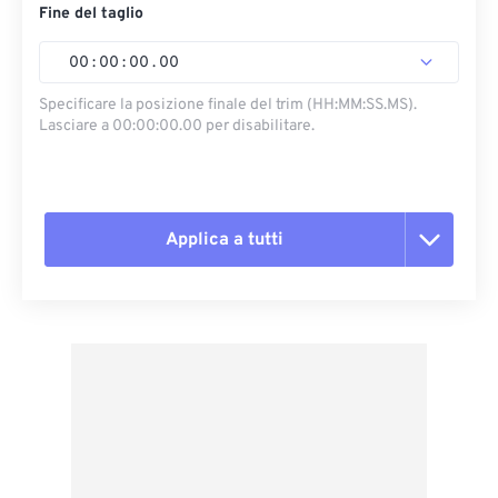
Fine del taglio
00
:
00
:
00
.
00
Specificare la posizione finale del trim (HH:MM:SS.MS).
Lasciare a 00:00:00.00 per disabilitare.
Applica a tutti
Reimposta tutte le opzioni
Applica da preimpostazione
Salva come predefinito