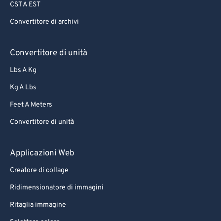
CST A EST
65
65
Convertitore di archivi
66
66
67
67
Convertitore di unità
68
68
Lbs A Kg
69
69
Kg A Lbs
70
70
Feet A Meters
71
71
Convertitore di unità
72
72
73
73
Applicazioni Web
74
74
Creatore di collage
75
75
Ridimensionatore di immagini
76
76
Ritaglia immagine
77
77