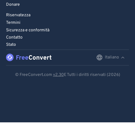
Donare
Riservatezza
Termini
Sicurezza e conformità
Contatto
Stato
Italiano
English
Deutsch
© FreeConvert.com
v2.30
E Tutti i diritti riservati (2026)
Español
Français
Português
Italiano
Dutch