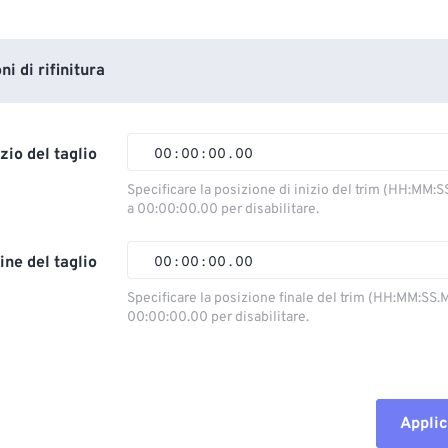
i di rifinitura
izio del taglio
00
:
00
:
00
.
00
Specificare la posizione di inizio del trim (HH:MM:S
a 00:00:00.00 per disabilitare.
00
00
00
00
01
01
01
01
ine del taglio
00
:
00
:
00
.
00
02
02
02
02
Specificare la posizione finale del trim (HH:MM:SS.M
00:00:00.00 per disabilitare.
03
03
03
03
00
00
00
00
04
04
04
04
01
01
01
01
05
05
05
05
02
02
02
02
Applic
06
06
06
06
03
03
03
03