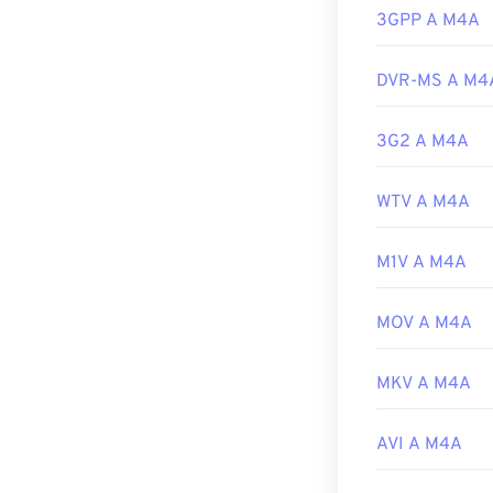
molti altri pro
3GPP A M4A
Sviluppato da:
DVR-MS A M4
Versione inizia
Link utili:
3G2 A M4A
https://en.wik
https://www.lo
WTV A M4A
M1V A M4A
MOV A M4A
MKV A M4A
AVI A M4A