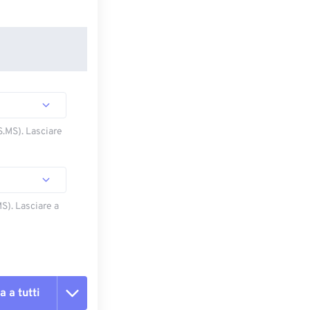
S.MS). Lasciare
S). Lasciare a
a a tutti