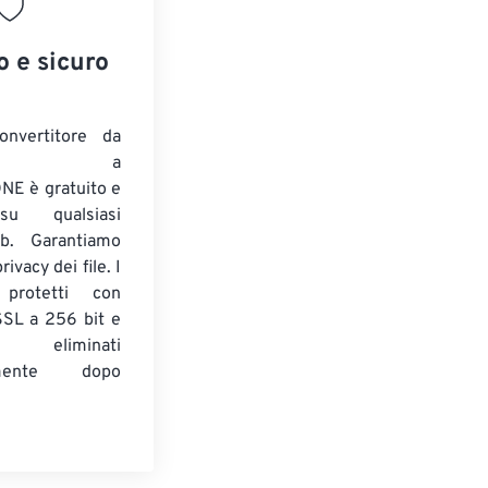
o e sicuro
onvertitore da
ENTE a
E è gratuito e
su qualsiasi
b. Garantiamo
ivacy dei file. I
 protetti con
 SSL a 256 bit e
 eliminati
amente dopo