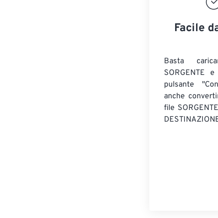
Facile d
Basta caric
SORGENTE e c
pulsante "Con
anche convert
file SORGENT
DESTINAZIONE