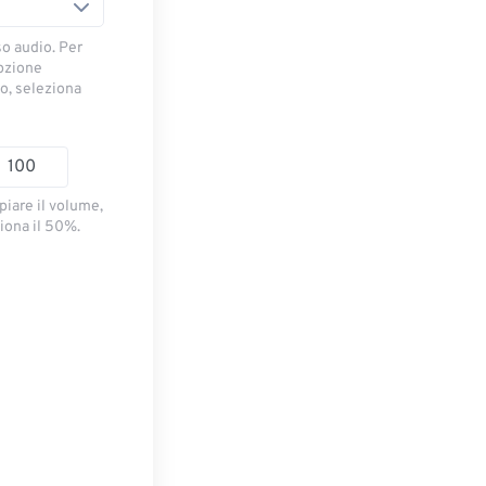
so audio. Per
opzione
io, seleziona
piare il volume,
iona il 50%.