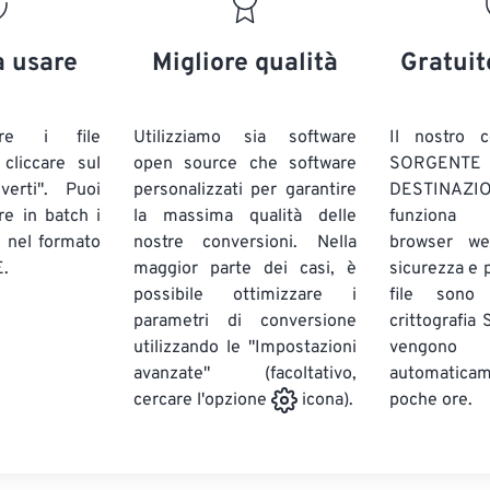
20
20
20
20
17
17
17
17
21
21
21
21
18
18
18
18
a usare
Migliore qualità
Gratuit
22
22
22
22
19
19
19
19
23
23
23
23
20
20
20
20
are i file
Utilizziamo sia software
Il nostro c
24
24
24
liccare sul
open source che software
SORG
21
21
21
21
verti". Puoi
personalizzati per garantire
DESTINAZION
25
25
25
22
22
22
22
ire in batch
i
la massima qualità delle
funziona 
26
26
26
E
nel formato
nostre conversioni. Nella
23
23
23
23
browser we
.
maggior parte dei casi, è
sicurezza e pr
27
27
27
24
24
24
possibile ottimizzare i
file sono
28
28
28
25
25
25
parametri di conversione
crittografia
utilizzando le "Impostazioni
29
29
29
vengono
26
26
26
avanzate" (facoltativo,
automatic
30
30
30
27
27
27
poche ore.
cercare l'opzione
icona).
31
31
31
28
28
28
32
32
32
29
29
29