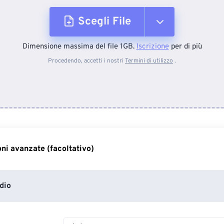
Scegli File
Dimensione massima del file 1GB.
Iscrizione
per di più
Dal dispositivo
Procedendo, accetti i nostri
Termini di utilizzo
.
Da Dropbox
Da Google Drive
ni avanzate (facoltativo)
Da OneDrive
dio
Dall'URL