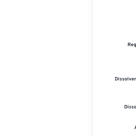
Reg
Dissolven
Diss