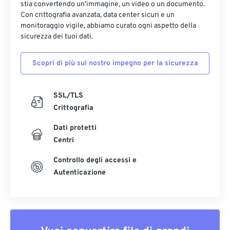
stia convertendo un'immagine, un video o un documento.
37
37
37
37
37
37
Con crittografia avanzata, data center sicuri e un
monitoraggio vigile, abbiamo curato ogni aspetto della
38
38
38
38
38
38
sicurezza dei tuoi dati.
39
39
39
39
39
39
40
40
40
40
40
40
Scopri di più sul nostro impegno per la sicurezza
41
41
41
41
41
41
SSL/TLS
42
42
42
42
42
42
Crittografia
43
43
43
43
43
43
Dati protetti
44
44
44
44
44
44
Centri
45
45
45
45
45
45
Controllo degli accessi e
46
46
46
46
46
46
Autenticazione
47
47
47
47
47
47
48
48
48
48
48
48
49
49
49
49
49
49