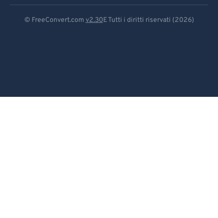
Deutsch
© FreeConvert.com
v2.30
E Tutti i diritti riservati (2026)
Español
Français
Português
Italiano
Dutch
日本語
简体中文
繁體中文
한국어
Svenska