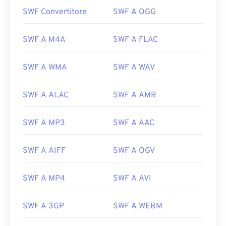
SWF Convertitore
SWF A OGG
00
00
00
00
00
00
00
00
SWF A M4A
SWF A FLAC
00
00
00
00
00
00
00
00
SWF A WMA
SWF A WAV
01
01
01
01
01
01
01
01
02
02
02
02
02
02
02
02
SWF A ALAC
SWF A AMR
03
03
03
03
03
03
03
03
04
04
04
04
04
04
04
04
SWF A MP3
SWF A AAC
05
05
05
05
05
05
05
05
SWF A AIFF
SWF A OGV
06
06
06
06
06
06
06
06
07
07
07
07
07
07
07
07
SWF A MP4
SWF A AVI
08
08
08
08
08
08
08
08
SWF A 3GP
SWF A WEBM
09
09
09
09
09
09
09
09
10
10
10
10
10
10
10
10