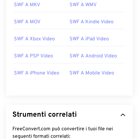
SWF A MKV
SWF A WMV
11
11
11
11
11
11
11
11
12
12
12
12
12
12
12
12
SWF A MOV
SWF A Kindle Video
13
13
13
13
13
13
13
13
SWF A Xbox Video
SWF A iPad Video
14
14
14
14
14
14
14
14
15
15
15
15
15
15
15
15
SWF A PSP Video
SWF A Android Video
16
16
16
16
16
16
16
16
17
17
17
17
17
17
17
17
SWF A iPhone Video
SWF A Mobile Video
18
18
18
18
18
18
18
18
19
19
19
19
19
19
19
19
20
20
20
20
20
20
20
20
Strumenti correlati
21
21
21
21
21
21
21
21
22
22
22
22
22
22
22
22
FreeConvert.com può convertire i tuoi file nei
23
23
23
23
23
23
23
23
seguenti formati correlati: